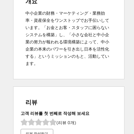
개요
中小企業の財務・マーケティング・業務効
率・資産保全をワンストップでお手伝いして
います。「お金とお客・スタッフに困らない
システムを構築」し、「小さな会社と中小企
業の努力が報われる環境構築によって、中小
企業の本来のパワーを引き出し日本を活性化
する」というミッションのもと、活動してい
ます。
리뷰
고객 리뷰를 첫 번째로 작성해 보세요
(리뷰 0개)
리뷰 작성하기