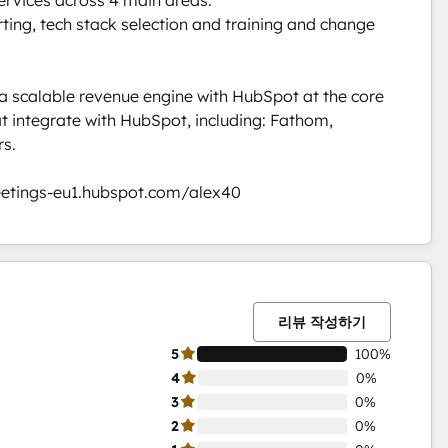
ing, tech stack selection and training and change 
a scalable revenue engine with HubSpot at the core 
t integrate with HubSpot, including: Fathom, 
. 

meetings-eu1.hubspot.com/alex40
0%
0%
0%
0%
100%
완
완
완
완
완
료
료
료
료
료
리뷰 작성하기
5
100%
4
0%
3
0%
2
0%