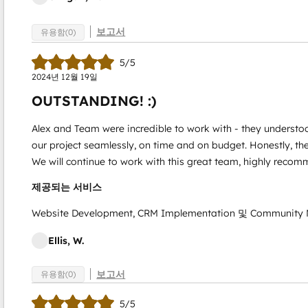
보고서
유용함(0)
5/5
2024년 12월 19일
OUTSTANDING! :)
Alex and Team were incredible to work with - they understo
our project seamlessly, on time and on budget. Honestly, the
We will continue to work with this great team, highly reco
제공되는 서비스
Website Development, CRM Implementation 및 Community
Ellis, W.
보고서
유용함(0)
5/5