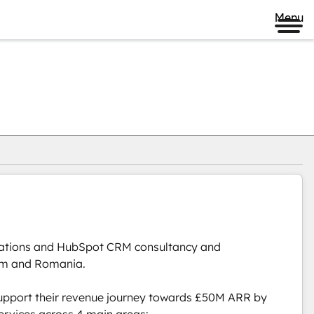
Menu
ations and HubSpot CRM consultancy and 
om and Romania. 

upport their revenue journey towards £50M ARR by 
vices across 4 main areas:
