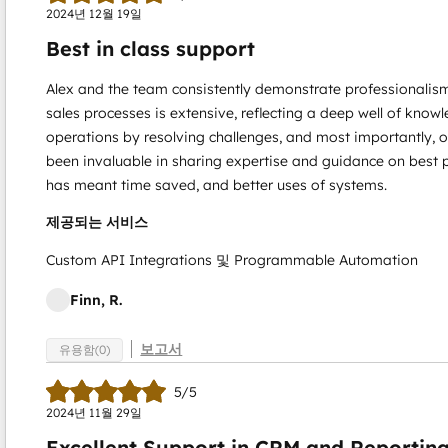
2024년 12월 19일
Best in class support
Alex and the team consistently demonstrate professionalism
sales processes is extensive, reflecting a deep well of kno
operations by resolving challenges, and most importantly, 
been invaluable in sharing expertise and guidance on best 
has meant time saved, and better uses of systems.
제공되는 서비스
Custom API Integrations 및 Programmable Automation
Finn, R.
보고서
유용함(0)
5/5
2024년 11월 29일
Excellent Support in CRM and Reportin