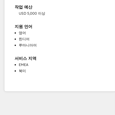
고객 성공 교육
작업 예산
고객 지원 교육
USD 5,000 이상
기술 자료 개발
맞춤형 API 통합
지원 언어
영업 및 마케팅 정렬
영어
영업 지도 및 교육
힌디어
영업 지원
루마니아어
완전한 인바운드 마케팅 서비스
이메일 마케팅
프로그래밍 가능한 자동화
서비스 지역
헬프 데스크 구현
EMEA
북미