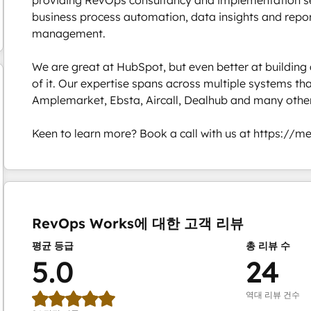
business process automation, data insights and report
management. 

We are great at HubSpot, but even better at building 
of it. Our expertise spans across multiple systems tha
Amplemarket, Ebsta, Aircall, Dealhub and many others
Keen to learn more? Book a call with us at https://
현재 위치
페이지
페이지
페이지
RevOps Works에 대한 고객 리뷰
평균 등급
총 리뷰 수
5.0
24
역대 리뷰 건수