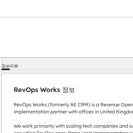
정보
리뷰
RevOps Works 정보
RevOps Works (formerly AE CRM) is a Revenue Oper
implementation partner with offices in United Kingd
We work primarily with scaling tech companies and s
providing RevOps consultancy and implementation ser