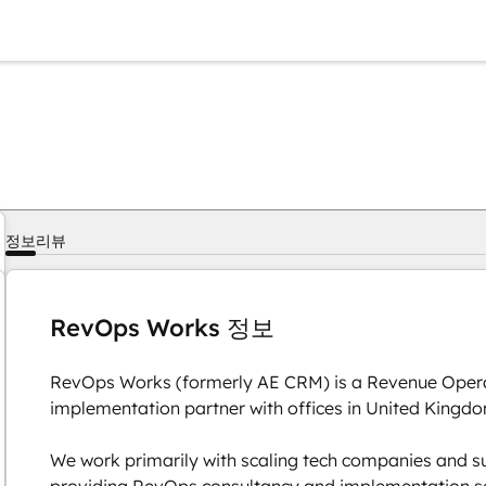
정보
리뷰
RevOps Works 정보
RevOps Works (formerly AE CRM) is a Revenue Oper
implementation partner with offices in United Kingd
We work primarily with scaling tech companies and s
providing RevOps consultancy and implementation ser