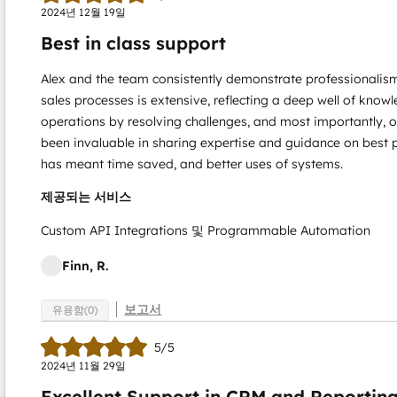
2024년 12월 19일
Best in class support
Alex and the team consistently demonstrate professionalism
sales processes is extensive, reflecting a deep well of kno
operations by resolving challenges, and most importantly, 
been invaluable in sharing expertise and guidance on best 
has meant time saved, and better uses of systems.
제공되는 서비스
Custom API Integrations 및 Programmable Automation
Finn, R.
보고서
유용함(0)
5/5
2024년 11월 29일
Excellent Support in CRM and Reportin