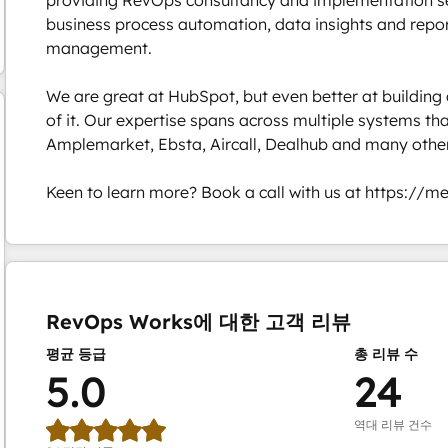
business process automation, data insights and report
management. 

We are great at HubSpot, but even better at building 
of it. Our expertise spans across multiple systems tha
Amplemarket, Ebsta, Aircall, Dealhub and many others
Keen to learn more? Book a call with us at https://
현재 위치
페이지
페이지
페이지
RevOps Works에 대한 고객 리뷰
평균 등급
총 리뷰 수
5.0
24
역대 리뷰 건수