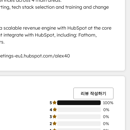
ing, tech stack selection and training and change 
a scalable revenue engine with HubSpot at the core 
t integrate with HubSpot, including: Fathom, 
. 

meetings-eu1.hubspot.com/alex40
0%
0%
0%
0%
100%
완
완
완
완
완
료
료
료
료
료
리뷰 작성하기
5
100%
4
0%
3
0%
2
0%