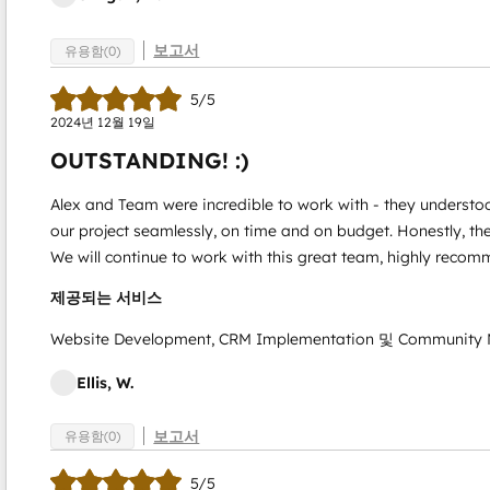
보고서
유용함(0)
5/5
2024년 12월 19일
OUTSTANDING! :)
Alex and Team were incredible to work with - they understo
our project seamlessly, on time and on budget. Honestly, the
We will continue to work with this great team, highly reco
제공되는 서비스
Website Development, CRM Implementation 및 Community
Ellis, W.
보고서
유용함(0)
5/5