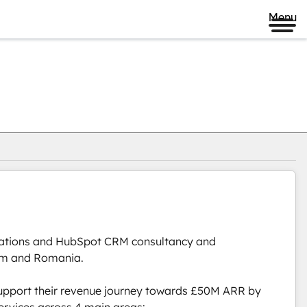
Menu
ations and HubSpot CRM consultancy and 
om and Romania. 

upport their revenue journey towards £50M ARR by 
vices across 4 main areas:
