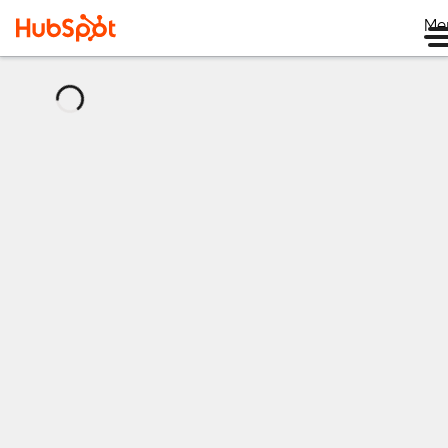
Me
로
드
중