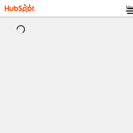
Me
로
드
중