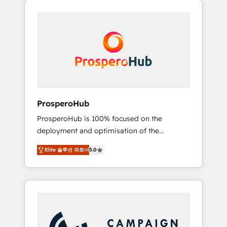
we are part of the most certified Canadian
integrando estrategia, tecnología y procesos
agencies, and we both hold Onboarding
comerciales para potenciar resultados reales.
Accreditations. Based in Canada (coast to
Nos caracterizamos por combinar excelencia
coast), our services are offered in both
técnica con una mirada estratégica a largo
English & French.
plazo.
ProsperoHub
ProsperoHub is 100% focused on the
deployment and optimisation of the
HubSpot CRM platform. Our highly
Elite 솔루션 파트너
5.0
experienced team of solutions experts will
ensure that you achieve maximum adoption
and ROI from your HubSpot investment. Use
our extensive HubSpot, sales, marketing,
service and integrations expertise to lead
your team on their HubSpot journey, design