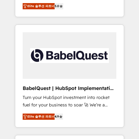
organise that complexity, so your team can
Award - Platform Migration Excellence
Elite 솔루션 파트너
5.0
put HubSpot to work... Welcome to our
HubSpot Impact Award - Platform Excellence
Profile! We help with: • CRM implementation,
40+ full-time HubSpot professionals. 100s of
reports, workflows, and team training • CRM
certifications and accreditations with
migration from Salesforce, Pipedrive,
HubSpot.
Dynamics and others • Technical projects
including custom API integrations • AI
governance for HubSpot-centred operations
A little about us: • Boutique 'Elite' team of 12 •
150+ clients across Sales Hub, Marketing
Hub, Service Hub, Data Hub and CMS •
ISO/IEC 27001:2022, ISO 9001:2015, and ISO
BabelQuest | HubSpot Implementation
42001:2023 certified - the AI management
& Consultancy
Turn your HubSpot investment into rocket
standard • GuardHub: our AI governance
fuel for your business to soar 🚀 We’re a
framework, built on ISO 42001 Ready for the
team of accredited HubSpot experts ready
next step? Click the 👈 '𝗖𝗼𝗻𝘁𝗮𝗰𝘁 𝗯𝘂𝘀𝗶𝗻𝗲𝘀𝘀'
Elite 솔루션 파트너
4.9
to help you. We can implement the platform
button to get in touch (𝘸𝘦'𝘳𝘦 𝘴𝘶𝘱𝘦𝘳
into complex business environments,
𝘳𝘦𝘴𝘱𝘰𝘯𝘴𝘪𝘷𝘦)
optimise what you've got and make sure you