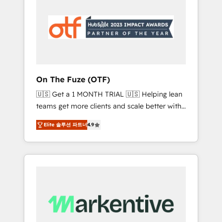
apps, tailored to your business. Together, we
unlock results, fast. ⚙️CRM & RevOps: Align all
Hubs to your buyer journey for clean data,
scalability, & reporting. 🎯Demand Gen &
ABM: Drive pipeline with inbound, ABM, AEO,
SEO, & paid media that fuel growth. 👩‍💻Web
Design: Build high-performing websites with
On The Fuze (OTF)
UX, messaging, & conversion strategy that
🇺🇸 Get a 1 MONTH TRIAL 🇺🇸 Helping lean
drive results. 🤖AI Strategy: Activate Breeze
teams get more clients and scale better with
Agents, configure HubSpot AI, & maximize
our HubSpot Consulting & 'Done For You'
AEO with tailored AI services. 🧩Integrations:
Elite 솔루션 파트너
4.9
Services. 🚀 Who We Work With 🚀 We help
Extend HubSpot with custom integrations,
lean, growing companies: - Win more
hosting, & maintenance. As HubSpot’s only
business - Reduce no-shows - Improve lead
Elite Partner with all 8 Accreditations and a 3×
& deal conversion rates - Scale with less
Partner of the Year, New Breed turns
headcount ...by using HubSpot's full
HubSpot into your engine for measurable,
capabilities. 🤓 What do you get? 🤓 Our
durable growth.
client's are too busy to learn the ins-and-outs
of HubSpot. We give you a Personal