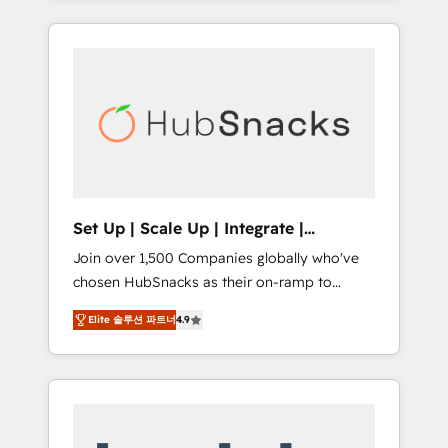
Agency of the Year 🏆2015 Became the 5th
it all (and with great results)! In short, our
Agency to reach Diamond 🏆2014 HubSpot
services include: - HubSpot consultancy:
COS Performance Award 🏆2014 HubSpot
onboarding, training, data migration -
COS Design Award 🏆2013 HubSpot
HubSpot development: websites, custom
Marketplace Provider of the Year 🏆2011
modules, integrations - Marketing & sales
Became a HubSpot Partner 📆Founded in
solutions: digital marketing, advertising,
1997
campaigns, content and design We connect
people, data and technology to improve
customer experiences. With our bright
Set Up | Scale Up | Integrate |
people, exciting ideas and can-do mentality,
HubSnacks FlexPlan
Join over 1,500 Companies globally who've
we ensure revenue growth on a daily basis.
chosen HubSnacks as their on-ramp to
So tell us your challenge; our passionate and
HubSpot since 2014 Simple pay-as-you-go
growth driven team of 100+ experts is ready
Elite 솔루션 파트너
4.9
plans that accelerate value... 1️⃣ Set Up |
for you! Driving digital growth |
Onboarding New or Check-fixing existing
www.brightdigital.com
HubSpot portals 2️⃣ Scale Up | 100% HubSpot
Task Execution... Global 24/7 ... All Experts 3️⃣
Integrate | your entire Tech Stack with