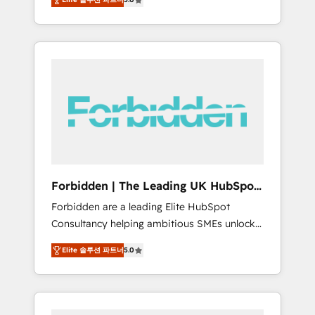
Marketing, Ventes et Service sur HubSpot
to data security and compliance. At
grâce à la Revenue Architecture : alignement
OneMetric, we help revenue teams focus on
des équipes, pipeline prévisible, croissance
the OneMetric that matters most: revenue.
mesurable. 🔌 Intégrations complexes : ERP
(Divalto, Sage X3, Cegid, Pennylane,
Dynamics..), VOIP (Aircall, Ringover, Modjo),
Shopify, Oneflow. 💻 Développements
custom : CRM UI Extensions (React),
Serverless Node.js, Custom Objects, thèmes
HubL, agents IA & Breeze AI. 🎯 Secteurs :
Industrie, Distribution B2B, SaaS, Services
Forbidden | The Leading UK HubSpot
B2B, Immobilier, Viticulture, Finance. 🚀 Nos
Consultancy
Forbidden are a leading Elite HubSpot
livrables : migration sécurisée,
Consultancy helping ambitious SMEs unlock
implémentation Marketing + Sales + Service
the full potential of HubSpot. Too many
Hub, synchronisation ERP ↔ HubSpot temps
Elite 솔루션 파트너
5.0
businesses invest in HubSpot but never see
réel, formation équipes. 🏆 +350 projets
the ROI they expected due to poor adoption,
livrés. Accrédités HubSpot CRM
messy data, and disconnected teams getting
Implementation, Data Migration & Custom
in the way. That’s where we come in. We
Integration. 📩 Parlons de votre projet →