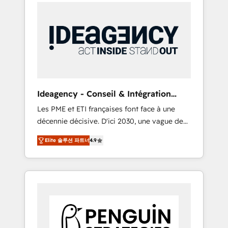
International Sports Sciences Association,
d'expérience - 100+ intégrations CRM
SXSW, Notion, Soundcloud, American Nurses
HubSpot réussies - 40 experts conseil - 150
Association, Randstad, Uber Freight, and
certifications HubSpot cumulées
HubSpot itself. We have the largest technical
consulting team of any HubSpot partner and
expertise across operational strategy,
business-first process building, system
integration, custom development, and
Ideagency - Conseil & Intégration
extensibility. When you work with Aptitude 8,
HubSpot
Les PME et ETI françaises font face à une
you get a team – not an individual – with
décennie décisive. D'ici 2030, une vague de
embedded consulting, strategy,
consolidation va recomposer le marché.
development, and project management. We
Elite 솔루션 파트너
4.9
Seules survivront les entreprises qui auront
have 100% US-based, FTE team members.
réussi leur transformation. Le problème ?
We offer project-based and managed
58% des dirigeants savent que l'IA est vitale
services engagements that include new
pour leur survie. Mais 57% n'ont aucune
HubSpot implementations, migrations from
stratégie. Et 43% ne maîtrisent même pas
other platforms, systems integration,
leurs données. C'est le paradoxe français :
extensibility, custom development, and
conscience totale, action nulle. La solution
ongoing RevOps support.