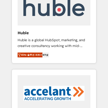
Custom Integrations Slash months from your
API Integration project... ⬅️ Click "Contact
Business" ⬅️ to access 150+ Kickstart
Integration templates that put HubSpot in
the center of your tech stack, syncing... 🛍️
Shopify or WooCommerce 💲 Stripe or
Huble
Paypal 💰 Sage or Netsuite 🤖 Google or
Huble is a global HubSpot, marketing, and
Microsoft ✍️ DocuSign or PandaDoc 🌐
creative consultancy working with mid-
Avalara or Quaderno HubSnacks holds the
market and enterprise businesses. We go
rare Advanced "Custom Integrations"
Elite 솔루션 파트너
4.9
beyond implementation, shaping the
Accreditation, securely sync data across... 🔄
strategy, processes, and teams that turn
any apps, in any direction. Stuck on your old
HubSpot into a genuine growth engine.
CRM..? Migrate | seamlessly off your old CRM
Named HubSpot's Global Partner of the Year
onto a clean new HubSpot portal with
in 2024, consistently ranked among their top
Advanced Website and CRM Migrations using
5 partners worldwide, and with over 15 years
our in-house "HubScrub" Tool.
in the ecosystem, Huble has built a track
record that speaks for itself. One company,
one operating model, delivering across