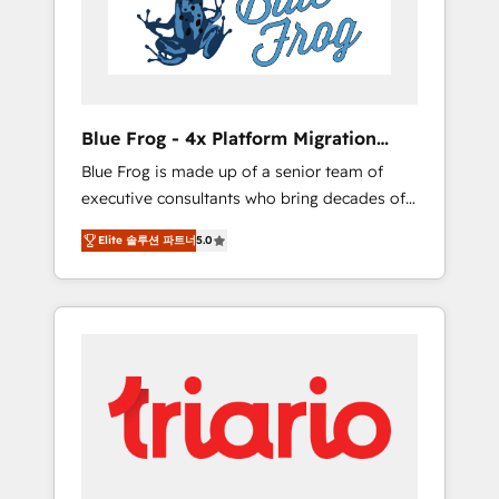
expertise to drive your business forward.
Since 2015 we are fully dedicated to
HubSpot and with an experienced team
(50+), we work with reputable companies in
B2B sectors such as manufacturing, SaaS and
Blue Frog - 4x Platform Migration
business services. We prepare a customized
Award Winner
Blue Frog is made up of a senior team of
business case that demonstrates the value
executive consultants who bring decades of
and impact of your digital transformation,
relevant, real world experience to our client
including a detailed financial rationale with a
Elite 솔루션 파트너
5.0
engagements. "Blue Frog is a top, trusted
focus on ROI and TCO. As a trusted extension
partner in HubSpot's ecosystem for a reason.
of your team, we believe in the power of
Their team brings over a decade of
partnership. Together, we embark on a
experience to the table, along with deep
transformational journey that sets your
knowledge of the HubSpot platform and
business up for long-term success. Unlock
strategies for driving growth. They are
your business. If not now, when?
committed to helping our customers grow
and finding solutions that fit their unique
business needs. We are thrilled to have Blue
Frog in the HubSpot ecosystem leading the