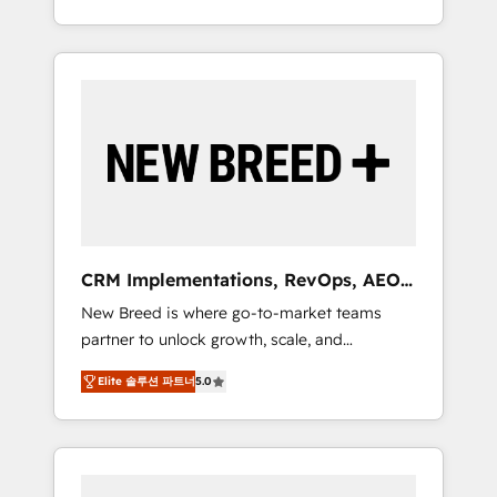
OS Partner | 16+ Years Experience | 1,000+
divisions Globalia (AI & Software) and Point
Five-Star Reviews
Success Media (Paid Media), making this the
official home for all three brands. 🔄
Implementation & Integration - Seamless
migrations and system integrations powered
by Globalia’s technical development team. -
19 HubSpot-certified trainers to drive
platform adoption. 📈 Revenue Generation -
Full-funnel marketing and high-performance
advertising via Point Success Media. - Expert
CRM Implementations, RevOps, AEO
deployment of Breeze AI and custom agents
+ Web, Demand Gen
New Breed is where go-to-market teams
to automate growth. 🏆 Elite Excellence - 8
partner to unlock growth, scale, and
platform accreditations and deep HIPAA-
transformation. We help companies activate
compliance expertise. - A team of 250+
Elite 솔루션 파트너
5.0
HubSpot’s AI-powered customer platform
experts dedicated to your resilient growth.
and operationalize HubSpot’s Loop
Marketing framework through expert-led
services, smart agents, and purpose-built