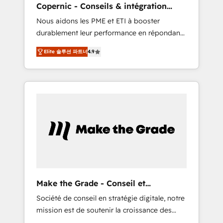
Copernic - Conseils & intégration
from any legacy CRM. Zero downtime, full
HubSpot
Nous aidons les PME et ETI à booster
data integrity. ➤ Implementation: Configure
durablement leur performance en répondant
HubSpot to run your revenue process. Sales,
aux vrais défis : • Intégration de HubSpot
marketing, and service wired together. ➤ AI
Elite 솔루션 파트너
4.9
avec d’autres outils (ERP, téléphonie, etc.) •
and Integrations: Layer Breeze AI, custom
Alignement des équipes grâce à un outil et
agents, and APIs to remove manual work. ➤
des données partagées • Amélioration de la
Ongoing Management: Monthly tune-ups,
collecte et de l’analyse des données pour des
feature rollouts, adoption coaching. Buying
décisions éclairées • Optimisation de
HubSpot, switching to it, or reviving a stale
l’efficacité et de la productivité des équipes
portal? We are built for the work.
Notre équipe de 30 consultants certifiés
HubSpot aborde chaque projet avec un
engagement total, alignant processus métiers
et technologie, et guidant vos équipes à
travers le changement, tout en centrant vos
Make the Grade - Conseil et
objectifs d’entreprise. Grâce à une
intégrateur HubSpot
Société de conseil en stratégie digitale, notre
méthodologie éprouvée auprès de plus de
mission est de soutenir la croissance des
400 clients, nous comprenons rapidement
entreprises B2B à travers l’acquisition de