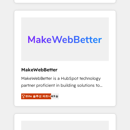
With 2,750+ HubSpot projects delivered and
the revenue maturity model - delivering the
370+ specialists across EMEA, APAC and NAM,
right improvements at the right time so
we de-risk complex CRM programmes and
operations evolve strategically and
accelerate ROI across every HubSpot Hub. 🧭
sustainably as the business grows.
From multi-region migrations to AI-powered
automation, we turn complexity into clarity,
human at global scale. 🏆 HubSpot’s CEO
called us “the partner of the future.” Others
agree it is proof of trust built through
measurable impact.
MakeWebBetter
MakeWebBetter is a HubSpot technology
partner proficient in building solutions to
maximize the operational efficiency of
Elite 솔루션 파트너
4.9
HubSpot. The fastest-growing tech-enabler &
facilitator, MakeWebBetter, hands you the
blend of HubSpot expertise & eminent
solutions & integrations. Trust us to
streamline your HubSpot experience. 🚀