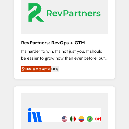
HubSpot Elite Partners with 10+ years of
HubSpot experience 🤝HubSpot Premier
Integration partner 🤝Google Premier Partner
2023 🌟5 HubSpot Accreditations 🌟Won
HubSpot Theme Challenge 2021 🌟
INBOUND’19 HubSpot Rising Star Why us?
RevPartners: RevOps + GTM
Harnessing the full potential of the powerful
It's harder to win. It's not just you. It should
HubSpot CRM. ✔️A team of HubSpot experts
be easier to grow now than ever before, but
backed by over 10+ years of HubSpot
it's not. So our focus is serving you, the
experience ✔️Flexible pricing models —
Elite 솔루션 파트너
5.0
person responsible for the revenue number.
Hourly-fee (assigned one Dedicated
We do that by bridging the gap where
HubSpot Admin); Monthly-fee (HubSpot
agencies fail: combining GTM strategy with
Admin + Project Manager); and Fixed Project
technical execution to solve the right
Cost (as per requirement). ✔️Helped over
problem at the right time, with the right
25,000+ customers so far with our HubSpot
solution. We don’t just implement your CRM.
solutions. ✔️Bespoke apps & on-demand
We engineer revenue outcomes for the GTM
bundle services. Connect with us today!
owner on HubSpot. We Build Different
Because We're Built Different: - Secure: Soc2