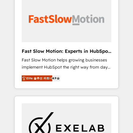
partner with scaling businesses across the UK
digitaweb.com
to design, implement, and optimise HubSpot
so it actually drives revenue, not just reports
on it. Our services include: - Choosing the
right HubSpot package for your business -
Full CRM, Marketing, and Sales Hub
implementations - Custom dashboards and
Fast Slow Motion: Experts in HubSpot
reporting - Workflow automation and data
& Salesforce
Fast Slow Motion helps growing businesses
clean-up - Sales enablement and team
implement HubSpot the right way from day
training - Ongoing optimisation and RevOps
one — with the flexibility to scale as
support Based in Leeds and London, we
Elite 솔루션 파트너
4.9
complexity increases. Highly certified in both
partner with SMEs across the UK who are
HubSpot and Salesforce, we bring deep
ready to turn HubSpot into the growth
experience in CRM implementation,
engine it’s meant to be.
integrations, and data migration across
modern business systems. Built to serve
growing mid-market and enterprise
organizations, our team combines strong
technical execution with real business