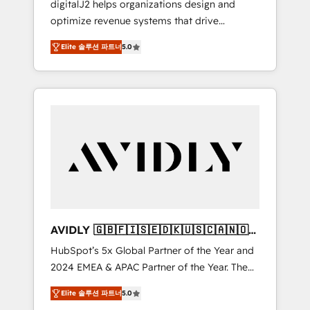
digitalJ2 helps organizations design and
optimize revenue systems that drive
scalable, predictable growth. As a triple-
Elite 솔루션 파트너
5.0
accredited HubSpot Solutions Partner, we
specialize in both strategic RevOps planning
and hands-on technical execution - building
the operational foundation companies need
to thrive. Industries we specialize in: -
Manufacturing - Healthcare - Financial
Services - Managed IT (MSP) - Franchises -
Professional Services - And more! How we
help: ✔️ Full HubSpot implementations and
portal optimization ✔️ Data migrations, CRM
architecture, and reporting foundations ✔️
AVIDLY 🇬🇧🇫🇮🇸🇪🇩🇰🇺🇸🇨🇦🇳🇴
Custom integrations and workflow
🇩🇪🇦🇺🇳🇿
HubSpot’s 5x Global Partner of the Year and
automation ✔️ User adoption programs,
2024 EMEA & APAC Partner of the Year. The
training, and enablement Through project-
world’s most experienced and fully
based engagements and ongoing RevOps
Elite 솔루션 파트너
5.0
accredited HubSpot Solutions Partner. 🚀
partnerships, we guide organizations through