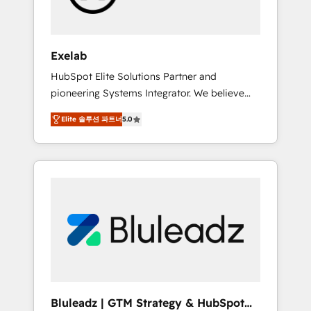
perspective. Many of our consultants have
scaled businesses themselves, giving us a
practical understanding of what owners and
Exelab
operators need as their systems, data, and
HubSpot Elite Solutions Partner and
processes evolve. Since 2014, we’ve
pioneering Systems Integrator. We believe
supported 1,400+ clients across a wide range
technology should serve business strategy,
of industries, including healthcare, software,
Elite 솔루션 파트너
5.0
not the other way around. Every engagement
B2B services, manufacturing, financial
begins with clear objectives, customer
services and more. Whether clients are new
journey mapping, and measurable KPIs. Only
to HubSpot or expanding into more
then we architect solutions. The question is
advanced use cases, we focus on delivering
never which features to activate, but which
clean, scalable, AI-ready systems that create
outcomes to deliver. -SYSTEM INTEGRATION-
long-term value and a consistently strong
Connectors, workflows, and data
client experience.
architectures that make HubSpot the
operational hub, integrated with SAP,
Microsoft Dynamics, custom ERPs, and any
enterprise platform. Proprietary apps extend
Bluleadz | GTM Strategy & HubSpot
HubSpot beyond standard configurations. -