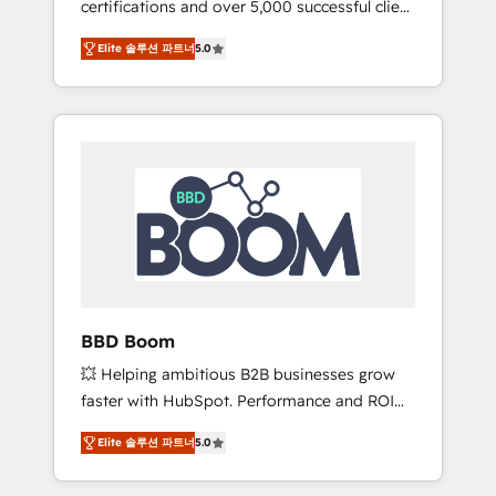
certifications and over 5,000 successful client
confidence and achieve a unified, data-
engagements, Vonazon turns marketing
driven approach to customer engagement.
Elite 솔루션 파트너
5.0
complexity into measurable, scalable growth.
From onboarding to enterprise-grade
campaigns, our in-house team builds scalable
strategies that drive long-term revenue. ⚙️
HubSpot Integration & Optimization •
Seamless CRM, CMS, and automation setup •
Complex platform migrations and data
cleanups • Custom APIs and third-party
integrations 📈 End-to-End Revenue
Acceleration • Lifecycle marketing and
pipeline growth programs • Sales enablement
BBD Boom
tools and CRM optimization • Retention
💥 Helping ambitious B2B businesses grow
strategies with customer journey mapping 🏅
faster with HubSpot. Performance and ROI
Elite-Level HubSpot Execution • 750+
focused. 💥 BBD Boom is the HubSpot
onboardings and 2,000+ implementations •
Elite 솔루션 파트너
5.0
partner that can help you to HubSpot Better.
Deep expertise across marketing, sales, and
We work with your teams to solve all your
service hubs • Built-in flexibility for startups