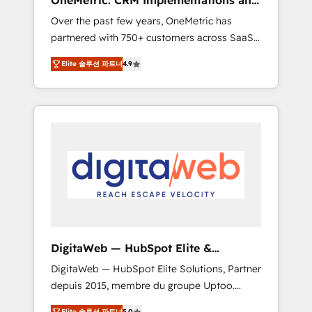
OneMetric: CRM Implementations and
rely on for scalable revenue insights.
GTM engineering
Over the past few years, OneMetric has
partnered with 750+ customers across SaaS,
fintech, healthcare, real estate, and other
Elite 솔루션 파트너
4.9
industries. With 150+ HubSpot-certified
experts, we deliver scalable solutions to
complex GTM and RevOps challenges. Our
Expertise 🔹 Onboarding & Implementation:
Accredited HubSpot Partner, ensuring
smooth setup tailored to your GTM motion.
🔹 Migrations: Move from other CRMs to
HubSpot without data loss or downtime. 🔹
RevOps Strategy: Align teams, processes, and
data to drive revenue efficiency. 🔹
Integrations: Connect HubSpot with your tech
DigitaWeb — HubSpot Elite &
stack for better adoption. 🔹 Custom
Intégrations ERP
DigitaWeb — HubSpot Elite Solutions, Partner
Solutions: Build tailored apps, workflows, and
depuis 2015, membre du groupe Uptoo.
configurations. We are SOC 2 Type II and ISO
Nous aidons les ETI et PME B2B à unifier
27001 certified, reinforcing our commitment
Elite 솔루션 파트너
5.0