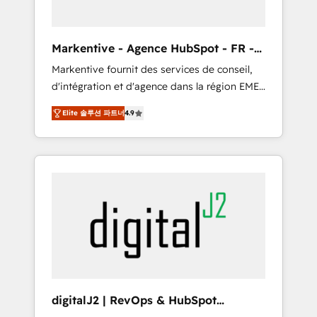
Consultant + Tech Team to handle the heavy
lifting of mapping out AND building your
ideal system. + Get best practices and 'don't
Markentive - Agence HubSpot - FR -
know what you don't know'
EN
Markentive fournit des services de conseil,
recommendations to maximize conversions!
d'intégration et d'agence dans la région EMEA
OTF is an Elite Partner (top 1% of 6,500+
et North America. Avec plus de 115 experts en
Partners) and was named 2023 HubSpot
Elite 솔루션 파트너
4.9
marketing automation, Growth, Revops, CRM
Partner of the Year 💥 Trusted by 2,500+
et webdesign. Markentive is both a
companies to help them scale and close
consulting firm, a digital agency and an
more business, by using HubSpot (the right
integrator. With over 115 experts in marketing
way). ⭐️ Here's more info:
automation, growth, revops, CRM and
www.onthefuze.com/hubspot-admin Contact
webdesign (We focus on EMEA - USA
us to learn more!
customers).
digitalJ2 | RevOps & HubSpot
Implementations