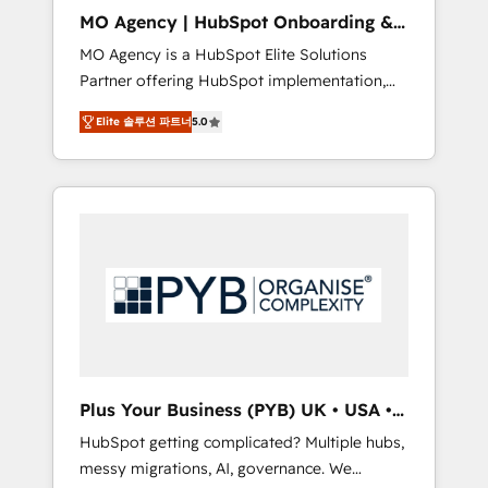
cleanup, and implementation. - Pre-built and
MO Agency | HubSpot Onboarding &
custom integrations across your full tech
Implementation
MO Agency is a HubSpot Elite Solutions
stack. - Custom object setup, CMS builds, and
Partner offering HubSpot implementation,
full-funnel automation. - Dashboards,
marketing automation, CRM and RevOps
lifecycle campaigns, and lead nurturing
Elite 솔루션 파트너
5.0
consulting, B2B SEO, paid media, content
sequences. - Cross-hub setup across
marketing, AEO and GEO (AI search
Marketing, Sales, Operations, and Service
optimisation), and HubSpot Content Hub
Hubs. - Ongoing optimization, managed
and WordPress development. We work with
support, and scalable retainers. Let’s make
enterprise and growth-led companies across
HubSpot your most powerful growth engine.
technology, professional services, financial
Built to convert, scale, and drive results.
services and industrial sectors. Offices in
Johannesburg, Cape Town, Dubai & London.
500+ HubSpot CRM implementations
delivered. AI visibility coverage across
ChatGPT, Claude, Perplexity, Gemini and
Plus Your Business (PYB) UK • USA •
Google AI Overviews. HubSpot Impact Award
Europe
HubSpot getting complicated? Multiple hubs,
- Customer First HubSpot Impact Award -
messy migrations, AI, governance. We
Integrations Innovation HubSpot Impact