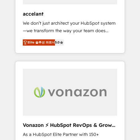
offices and consulting teams in the UK, USA,
Canada, Germany, France, Belgium,
accelant
Singapore, and South Africa. Certified
We don’t just architect your HubSpot system
compliant with ISO/IEC 27001:2022 and ISO
—we transform the way your team does
9001:2015 across all seven international
business. As an Elite HubSpot Solutions
offices and 175+ employees.
Elite 솔루션 파트너
5.0
Partner, we specialize in creating tailored,
end-to-end CRM solutions that accelerate
growth, improve operational efficiency, and
ensure faster time to value on HubSpot.
What sets us apart? Our people-centric
approach. From day one, our team takes the
time to deeply understand your unique
needs, crafting custom strategies that deliver
impactful results. Our mission is to empower
you to unlock HubSpot’s full potential—faster.
Through expert training, unmatched
Vonazon ⚡ HubSpot RevOps & Growth
responsiveness, and ongoing support, we
Strategy Experts
As a HubSpot Elite Partner with 150+
equip your team to adopt new systems with