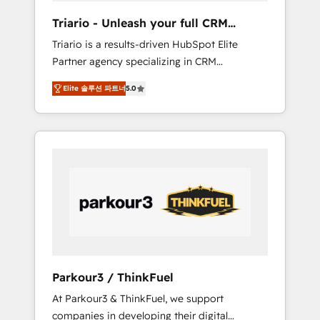
way for customers!" - Yamini Rangan, CEO of
Triario - Unleash your full CRM
HubSpot “Our experience with the team at
potential
Triario is a results-driven HubSpot Elite
Blue Frog has been nothing short of
Partner agency specializing in CRM
extraordinary. Their years of experience and
implementations & migrations, Revenue
quality of skilled staff has earned them a
Elite 솔루션 파트너
5.0
Operations, Custom Integrations, Custom AI
trusted reputation within the HubSpot
agents and AI-ready Website Design With
ecosystem as a reliable partner capable of
over 15 years of experience, we help
delivering remarkable experiences for our
companies bridge the gap between
most sophisticated clients.” - Brian Garvey,
marketing, sales, and customer success
VP, Solutions Partner Program, HubSpot.
through smart automation, data hygiene, and
tailored HubSpot solutions. Our clients
choose us because we blend the expertise of
a global consultancy with the care and agility
of a boutique firm. At Triario, we’re big
enough to deliver but small enough to listen.
Parkour3 / ThinkFuel
Our Services: HubSpot implementations &
At Parkour3 & ThinkFuel, we support
data migration Custom AI agents Revenue
companies in developing their digital
Operations API integrations AI-ready Website