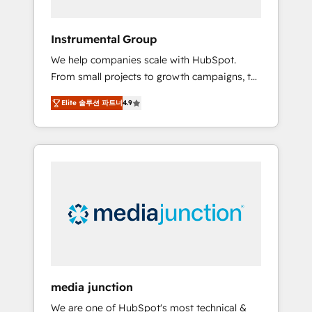
compliant 🛡️ - Onboarding: Implementations
starting from $1,5k - Clay: Elite Studio
Instrumental Group
Solutions Partner 🤝 - Global: 75+ RPers
We help companies scale with HubSpot.
across five continents 🌐 - Scale: Largest
From small projects to growth campaigns, to
organically grown & fastest tiering Elite
CRM and websites. Hire an agency that's
HubSpot Partner 🪴 - CRM: More Sales Hub
Elite 솔루션 파트너
4.9
experienced in every inch of HubSpot and
implementations than any other Partner 💻 -
willing to work hand-in-hand with your team
Salesforce: We convert SFDC addicts to
to simplify the complex and build a better
HubSpot evangelists 🧡 Don't pick a
experience for your team and customers.
marketing or technical agency for a GTM
engineer’s job. The choice is yours. Start
winning.
media junction
We are one of HubSpot's most technical &