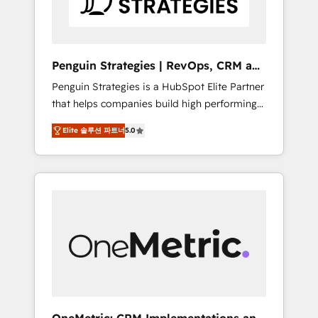
s'appelle l'Entreprise Augmentée. Ce n'est pas
une entreprise qui utilise l'IA. C'est une
organisation qui a réussi la symbiose entre
l'expertise humaine et l'intelligence artificielle.
Penguin Strategies | RevOps, CRM and
Pas pour remplacer l'humain, mais pour
AI
Penguin Strategies is a HubSpot Elite Partner
l'augmenter. Chez Ideagency, nous
that helps companies build high performing
accompagnons cette transformation. D'abord
revenue operations across complex sales
les fondations : des données unifiées, des
Elite 솔루션 파트너
5.0
cycles, multi system environments and global
processus alignés. Ensuite l'augmentation :
SaaS or manufacturing teams. Trusted by
l'IA là où elle crée de la valeur. Et surtout :
leading enterprises and fast growing scale
l'humain qui reste au centre. Parce que la
ups including Sony, Rapyd, Fiverr, XM Cyber,
vraie performance vient de l'intérieur. Act
Bridgepointe Technologies, EMA Design
Inside. Stand Out.
Automation and Uptive. 📊 RevOps & data
architecture 🔗 CRM migrations & End to end
integrations 🤖 AI workflows & enrichment 📘
Team enablement & company-wide adoption
We create HubSpot environments that teams
use with confidence and that leadership can