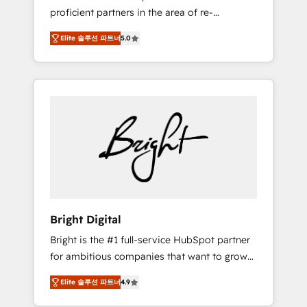
proficient partners in the area of re-
platforming, website design & development.
Elite 솔루션 파트너
5.0
We specialize in multi-hub implementations
for mid-market & enterprise companies. We
are woman-owned, powered by coffee, and
we ❤️ dogs. We produce award-winning work
for our clients. 🏆2023 Technical Expertise
Impact Award 🏆2022 Technical Expertise
Impact Award 🏆2022 Platform Migration
Excellence Impact Award 🏆2020 Elite
Solutions Partner 🏆2019 Integrations
HubSpot Impact Award 🏆2019 Marketing
Enablement HubSpot Impact Award 🏆2018
Bright Digital
Website Design HubSpot Impact Award 🏆
Bright is the #1 full-service HubSpot partner
2017 Website Design HubSpot Impact Award
for ambitious companies that want to grow
🏆2016 Growth-Driven Design Agency of the
smarter. From HubSpot onboarding, to
Year 🏆2016 Sales Enablement HubSpot
Elite 솔루션 파트너
4.9
training, from developing a new website to
Impact Award 🏆2015 Growth-Driven Design
lead generation and digital marketing; we do