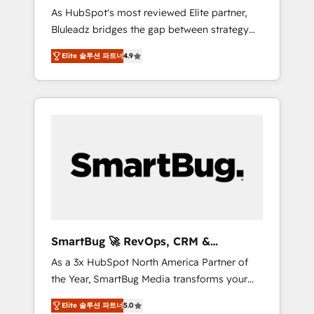
Implementation
As HubSpot's most reviewed Elite partner,
AI-FIRST- AI across customer-facing
Bluleadz bridges the gap between strategy
operations to accelerate decisions,
and execution. We don't just "set up tools" —
streamline processes, and unlock efficiency
Elite 솔루션 파트너
4.9
we install the GTM Operating System (GTM
at scale. From predictive intelligence to
OS) to align your leadership and engineer a
conversational AI, we turn data into action
portal that drives predictable revenue
and automation into competitive advantage.
velocity. 🚀 GTM Strategy & Alignment
✦ 150+ implementations ✦ 100+
Workshops & Sprints: Identify "Valleys of
certifications ✦ 7 accreditations
Death" stalling growth. Fix your ICP, Math,
and Story to stop "accelerating a mess." ⚙️
Elite Engineering & AI Scalable Architecture:
Zero-technical-debt setup across all Hubs,
validated by our 7 HubSpot Accreditations.
AI-Powered RevOps: Breeze AI, custom AI
SmartBug 🚀 RevOps, CRM &
agents, and high-integrity migrations for total
Integration Experts
As a 3x HubSpot North America Partner of
reporting clarity. Security & Compliance: SOC
the Year, SmartBug Media transforms your
2 Type I and HIPAA attested for enterprise-
customer lifecycle into a revenue engine. Our
grade data security. 🏆 Why Bluleadz? GTM
Elite 솔루션 파트너
5.0
unified ecosystem includes specialized