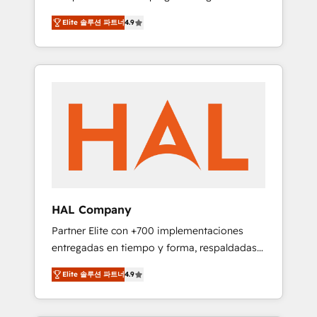
strategies by leveraging technologies and
design Let’s turn your CRM into your growth
Elite 솔루션 파트너
4.9
automating their marketing and sales
engine!
processes to generate growth. Our offer
spans from Strategy to Operations. We
specialize in CRM onboarding and
implementation, web design, sales &
marketing automation, and digital marketing.
With extensive experience working with tech
companies and manufacturers since 2002,
we are committed to empowering our clients
and developing their autonomy. Get to grips
with HubSpot through guided
HAL Company
implementation and seamless integration of
Partner Elite con +700 implementaciones
the CRM platform into your digital
entregadas en tiempo y forma, respaldadas
ecosystem. Would you like support in
por 6 acreditaciones de HubSpot y un
deploying your inbound marketing strategy?
Elite 솔루션 파트너
4.9
equipo de 6 Certified Trainers avalados por
We'll provide support tailored to your needs
HubSpot Academy. Acompañamos a las
and sales objectives. With 125+ certifications,
empresas en cada etapa de su crecimiento