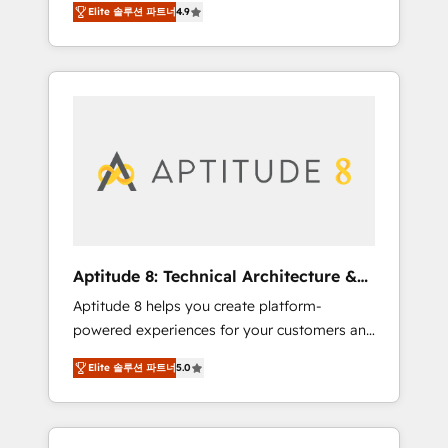
vos enjeux et intégrons parfaitement
Elite 솔루션 파트너
4.9
nouveaux clients, l'intégration CRM et le
HubSpot dans votre organisation. Pour toute
développement des revenus auprès de vos
question technique ou besoin de
comptes existants. En France et à
structuration de votre projet HubSpot,
l'international, nous travaillons avec des ETI
contactez notre équipe pour un échange
ambitieuses, des grands groupes voulant
dédié.
aller au-delà d’une simple transformation
digitale et des startups florissantes. Nos 3
grandes expertises sont : ➤ L’intégration de
CRM et de méthodologie RevOps pour
aligner les équipes marketing, commerciales
et support client (data migration,
Aptitude 8: Technical Architecture &
synchronisation API, audit et maintenance) ➤
Deployment
Aptitude 8 helps you create platform-
La création de sites internet de conversion
powered experiences for your customers and
qui transforment les visiteurs en
teams. We build multi-hub solutions and
opportunités d'affaires ➤ La mise en place
Elite 솔루션 파트너
5.0
orchestrate operations across your entire
de stratégies d'acquisition marketing (SEO,
tech stack. Aptitude 8 is trusted by top
SEA, inbound, automatisation marketing,
brands such as Lenovo, Bluetooth,
ABM, IA, emailing) Informations clés : - 10 ans