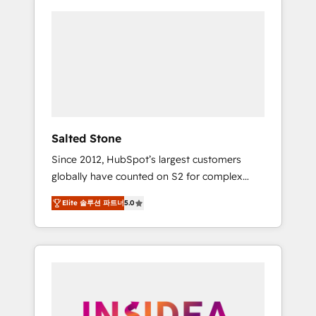
Salted Stone
Since 2012, HubSpot’s largest customers
globally have counted on S2 for complex
migrations, change management, systems
Elite 솔루션 파트너
5.0
integration, and creative solutions that
deliver measurable impact and transform
brand experiences As one of the few full-
service creative agencies in the HubSpot
ecosystem, we blend strategy, technology, &
award-winning design to build scalable,
globally regionalized HubSpot websites,