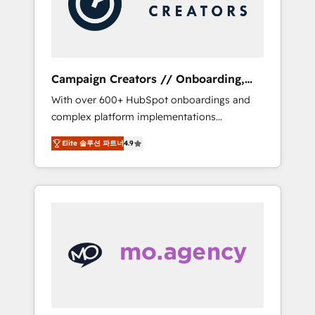
and implement your processes and skilfully
bring your revenue infrastructure to life. Our
collaborative approach keeps you in control
whilst we plan and support the route to your
revenue goals. We have successfully
Campaign Creators // Onboarding,
supported over 500 organisations with
CRM Migration
With over 600+ HubSpot onboardings and
HubSpot implementation, optimisation,
complex platform implementations
training, and adoption assurance. Our tried
delivered, CC is the go-to Elite Solutions
and tested Roadmap methodology will
Elite 솔루션 파트너
4.9
Partner for businesses ready to migrate,
ensure that you receive the best deployment
replatform, and scale smarter. We specialize
experience possible. Whether you are new to
in high-impact CRM and CMS migrations and
HubSpot or seeking to turn around a poor
onboarding from platforms like Salesforce,
install, our team have the change
NetSuite, Zoho, Pardot, Marketo, Microsoft
management expertise to deliver the
Dynamics, Wix, WordPress and legacy CRMs,
solutions you need.
turning fragmented systems into unified,
growth-ready HubSpot architectures that
accelerate revenue operations and
performance. - Multi-object CRM migration,