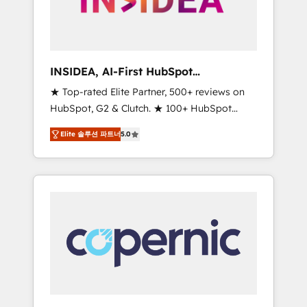
integrated marketing campaigns, & RevOps
frameworks that fuel long-term success We
connect the entire customer lifecycle through
seamless integrations, ensure long-term
INSIDEA, AI-First HubSpot
adoption with change-management
Onboarding & RevOps
★ Top-rated Elite Partner, 500+ reviews on
programs, and align marketing, sales, and
HubSpot, G2 & Clutch. ★ 100+ HubSpot
service to drive sustainable growth With 6
Certified Experts & Trainers across the team
key HubSpot accreditations and experience
Elite 솔루션 파트너
5.0
★ 1,500+ implementations across five
across hundreds of organizations in dozens
continents ★ AI-First, RevOps-led,
of industries, there’s a good chance one of
Onboarding obsessed ★ Company of the
our globally integrated teams has worked
Year 2024/25 INSIDEA helps growing
with clients just like you Let’s explore
companies turn HubSpot into a revenue
whether S2 is the partner you’ve been
engine. We onboard your team, migrate your
looking for...and get your next big initiative
data, and build AI-powered workflows that
moving!
drive adoption from week one, in your time
zone. What we do ➤ Onboarding: Live in
weeks, with workflows built around your
business, not a template. ➤ Migration: Move