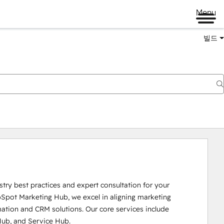
Menu
빌드
try best practices and expert consultation for your 
bSpot Marketing Hub, we excel in aligning marketing 
tion and CRM solutions. Our core services include 
ub, and Service Hub.
