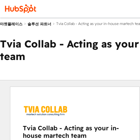
Tvia Collab - Acting as your in-house martech te
마켓플레이스
솔루션 파트너
Tvia Collab - Acting as you
team
Tvia Collab - Acting as your in-
house martech team