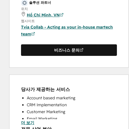
솔루션 파트너
위치
Hồ Chí Minh, VN
웹사이트
Tvia Collab - Acting as your in-house martech
team
비즈니스 문의
당사가 제공하는 서비스
Account based marketing
CRM Implementation
Customer Marketing
Email Marketing
더 보기
Full Inbound Marketing Services