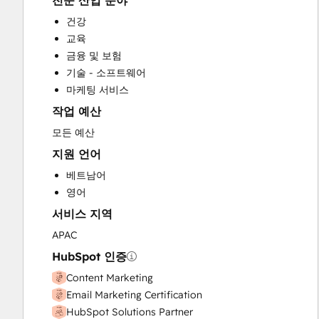
전문 산업 분야
HubSpot Onboarding
건강
Paid Advertising
교육
Sales and Marketing Alignment
금융 및 보험
Search Engine Optimization
기술 - 소프트웨어
Website Design
마케팅 서비스
Website Development
작업 예산
모든 예산
지원 언어
베트남어
영어
서비스 지역
APAC
HubSpot 인증
Content Marketing
Email Marketing Certification
HubSpot Solutions Partner