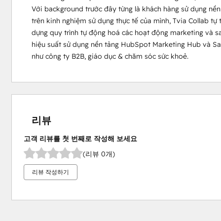
Với background trước đây từng là khách hàng sử dụng nền
trên kinh nghiệm sử dụng thực tế của mình, Tvia Collab tự t
dựng quy trình tự động hoá các hoạt động marketing và sale
hiệu suất sử dụng nền tảng HubSpot Marketing Hub và Sal
như công ty B2B, giáo dục & chăm sóc sức khoẻ.
리뷰
고객 리뷰를 첫 번째로 작성해 보세요
(리뷰 0개)
리뷰 작성하기