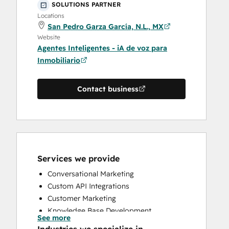
SOLUTIONS PARTNER
Locations
San Pedro Garza García, N.L., MX
Website
Agentes Inteligentes - iA de voz para
Inmobiliario
Contact business
Services we provide
Conversational Marketing
Custom API Integrations
Customer Marketing
Knowledge Base Development
See more
Programmable Automation