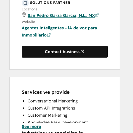
SOLUTIONS PARTNER
Locations
San Pedro Garza García, N.L., MX
Website
Agentes Inteligentes - iA de voz para
Inmobiliario
Contact business
Services we provide
Conversational Marketing
Custom API Integrations
Customer Marketing
Knowledge Base Development
See more
Programmable Automation