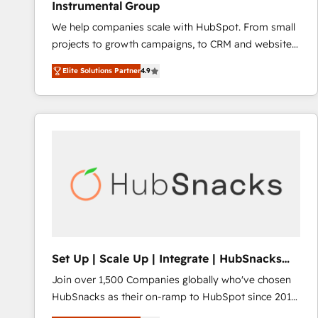
Instrumental Group
based engagements and ongoing RevOps
We help companies scale with HubSpot. From small
partnerships, we guide organizations through the
projects to growth campaigns, to CRM and websites.
revenue maturity model - delivering the right
Hire an agency that's experienced in every inch of
improvements at the right time so operations
Elite Solutions Partner
4.9
HubSpot and willing to work hand-in-hand with your
evolve strategically and sustainably as the business
team to simplify the complex and build a better
grows.
experience for your team and customers.
Set Up | Scale Up | Integrate | HubSnacks
FlexPlan
Join over 1,500 Companies globally who've chosen
HubSnacks as their on-ramp to HubSpot since 2014
Simple pay-as-you-go plans that accelerate value...