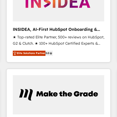
INSIDEA, AI-First HubSpot Onboarding &
RevOps
★ Top-rated Elite Partner, 500+ reviews on HubSpot,
G2 & Clutch. ★ 100+ HubSpot Certified Experts &
Trainers across the team ★ 1,500+ implementations
Elite Solutions Partner
5.0
across five continents ★ AI-First, RevOps-led,
Onboarding obsessed ★ Company of the Year
2024/25 INSIDEA helps growing companies turn
HubSpot into a revenue engine. We onboard your
team, migrate your data, and build AI-powered
workflows that drive adoption from week one, in
your time zone. What we do ➤ Onboarding: Live in
weeks, with workflows built around your business,
not a template. ➤ Migration: Move from any legacy
CRM. Zero downtime, full data integrity. ➤