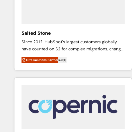
Salted Stone
Since 2012, HubSpot’s largest customers globally
have counted on S2 for complex migrations, change
management, systems integration, and creative
Elite Solutions Partner
5.0
solutions that deliver measurable impact and
transform brand experiences As one of the few full-
service creative agencies in the HubSpot
ecosystem, we blend strategy, technology, & award-
winning design to build scalable, globally
regionalized HubSpot websites, integrated
marketing campaigns, & RevOps frameworks that
fuel long-term success We connect the entire
customer lifecycle through seamless integrations,
ensure long-term adoption with change-