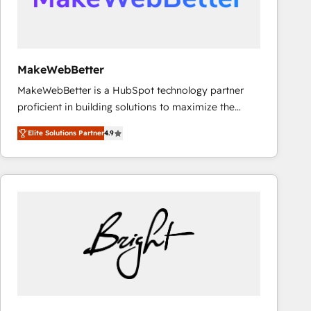
MakeWebBetter
MakeWebBetter is a HubSpot technology partner
proficient in building solutions to maximize the
operational efficiency of HubSpot. The fastest-
Elite Solutions Partner
4.9
growing tech-enabler & facilitator, MakeWebBetter,
hands you the blend of HubSpot expertise &
eminent solutions & integrations. Trust us to
streamline your HubSpot experience. 🚀HubSpot
Elite Partners with 10+ years of HubSpot experience
🤝HubSpot Premier Integration partner 🤝Google
Premier Partner 2023 🌟5 HubSpot Accreditations 🌟
Won HubSpot Theme Challenge 2021 🌟INBOUND’19
HubSpot Rising Star Why us? Harnessing the full
potential of the powerful HubSpot CRM. ✔️A team of
HubSpot experts backed by over 10+ years of