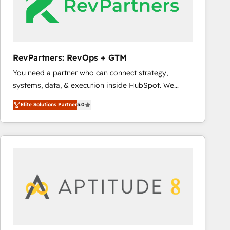
RevPartners: RevOps + GTM
You need a partner who can connect strategy,
systems, data, & execution inside HubSpot. We
bridge the gap where most agencies fall short by
Elite Solutions Partner
5.0
combining GTM strategy with technical execution to
solve the right problem with the right solution. As the
only firm in the world to hold Elite Partner
Accreditations with both HubSpot and Clay, our
clients gain a unique advantage in CRM architecture,
pipeline generation, data intelligence, and go-to-
market execution. Why B2B Businesses Choose RP: -
Secure: Soc2 compliant 🛡️ - Pricing: Implementations
starting at $1,5k 💵 - Speed: Launch in 14 days ⚡ -
Global: 75+ RPers across five continents 🌐 - Scale: