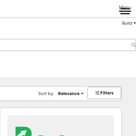
Menu
Build
Filters
Sort by:
Relevance