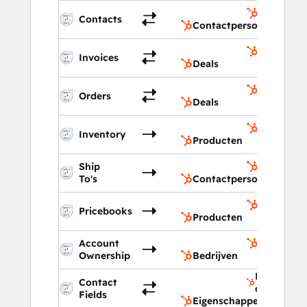
Contactp
Contacts
Contactpersonen
Deals
Invoices
Deals
Deals
Orders
Deals
Producte
Inventory
Producten
Ship
Contactp
To's
Contactpersonen
Producte
Pricebooks
Producten
Account
Bedrijven
Ownership
Bedrijven
Eigenscha
Contact
contactpe
Fields
Eigenschappen contact