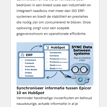
✅ O 
rder- en voorraadbeheer verbeteren
bedrijven in een breed scala aan industrieën en
- Productbeschikbaarheid en 
integreert naadloos met meer dan 150 ERP-
verkoopgegevens up-to-date houden.
systemen en biedt de stabiliteit en prestaties
Betere financiële tracering
 - Toegang tot 
die nodig zijn om concurrerend te blijven. Onze
nauwkeurige facturen en betalingen voor 
oplossing zorgt voor een soepele
verbeterde rapportage en prognoses.
gegevensstroom en operationele efficiëntie.
✅ 
Automatiseer workflows
 - Zorg voor 
een soepele werking door HubSpot en 
Epicor 10 met elkaar verbonden te houden.
✅ Veilig & Schaalbaar
 - Gebouwd om 
bedrijven van elke omvang te 
ondersteunen met betrouwbare 
datasynchronisatie.
Met 
SYNC voor Epicor 10 & HubSpot
 kan 
Synchroniseer informatie tussen Epicor
uw bedrijf efficiënter werken, handmatige 
10 en HubSpot
werklast verminderen en zich richten op 
Verminder handmatige invoerfouten en behoud
groei.
nauwkeurige, actuele informatie in al je