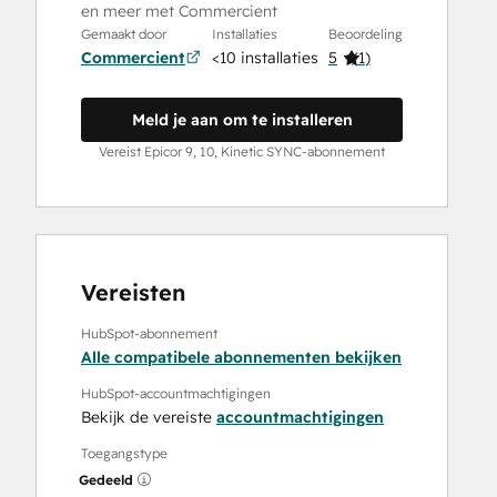
en meer met Commercient
Gemaakt door
Installaties
Beoordeling
Commercient
<10 installaties
5
(
1
)
Meld je aan om te installeren
Vereist Epicor 9, 10, Kinetic SYNC-abonnement
Vereisten
HubSpot-abonnement
Alle compatibele abonnementen bekijken
HubSpot-accountmachtigingen
Bekijk de vereiste
accountmachtigingen
Toegangstype
Gedeeld