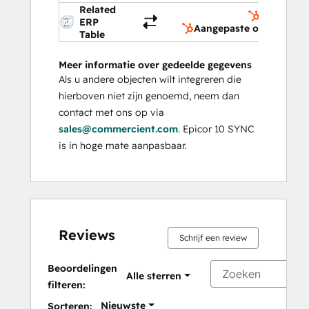
Related
Aangepast
ERP
Aangepaste objecten
Table
Meer informatie over gedeelde gegevens
Als u andere objecten wilt integreren die
hierboven niet zijn genoemd, neem dan
contact met ons op via
sales@commercient.com
. Epicor 10 SYNC
is in hoge mate aanpasbaar.
Reviews
Schrijf een review
Beoordelingen
Alle sterren
filteren:
Nieuwste
Sorteren: