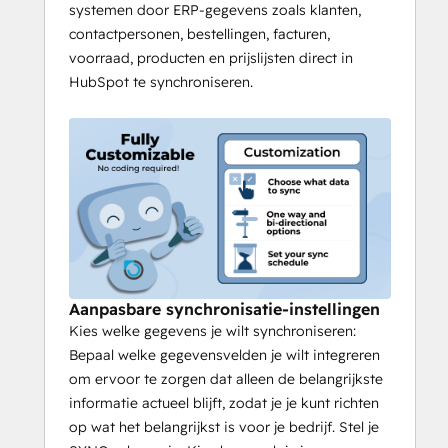
systemen door ERP-gegevens zoals klanten,
Ondersteunde versies
contactpersonen, bestellingen, facturen,
Epicor, Epicor Prophet 21, Epicor 9, Epicor 
voorraad, producten en prijslijsten direct in
ERP, Epicor Kinetic, Dataworks, DCD, Epicor 
HubSpot te synchroniseren.
iScala, ROI (Manage2000) en Epicor 10 
Cloud versie.
Aanpasbare synchronisatie-instellingen
Kies welke gegevens je wilt synchroniseren:
Bepaal welke gegevensvelden je wilt integreren
om ervoor te zorgen dat alleen de belangrijkste
informatie actueel blijft, zodat je je kunt richten
op wat het belangrijkst is voor je bedrijf. Stel je