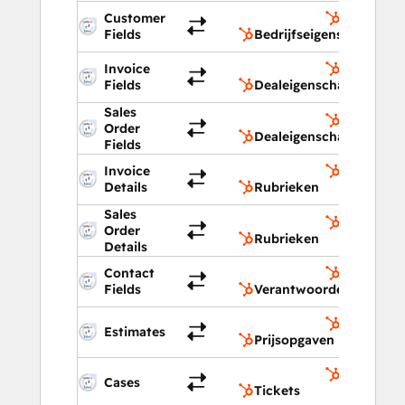
Customer
Bedrijfse
Fields
Bedrijfseigenschappen
Invoice
Dealeige
Fields
Dealeigenschappen
Sales
Dealeige
Order
Dealeigenschappen
Fields
Invoice
Rubrieke
Details
Rubrieken
Sales
Rubrieke
Order
Rubrieken
Details
Contact
Verantwoo
Fields
Verantwoordelijken
Prijsopga
Estimates
Prijsopgaven
Tickets
Cases
Tickets