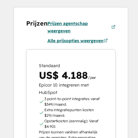
Prijzen
Prijzen agentschap
weergeven
Alle prijsopties weergeven
Standaard
US$ 4.188
/jaar
Epicor 10 integreren met
HubSpot
3 point-to-point integraties vanaf
$349/maand.
Extra integratiepunten kosten
$29/maand.
Opstartkosten (eenmalig): Vanaf
$4.901
Prijzen kunnen variëren afhankelijk
van de vereisten. Extra eenmalige