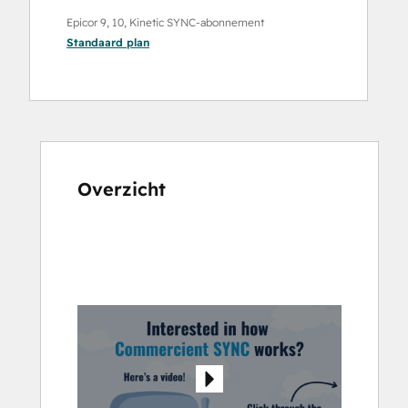
Epicor 9, 10, Kinetic SYNC-abonnement
Standaard
plan
Overzicht
Gebruik
de
pijltoetsen
om
andere
items
weer
te
geven