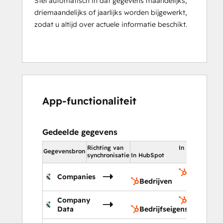
Stel automatisch in dat gegevens maandelijks,
driemaandelijks of jaarlijks worden bijgewerkt,
zodat u altijd over actuele informatie beschikt.
App-functionaliteit
Gedeelde gegevens
Richting van
In HubSpot
Gegevensbron
synchronisatie
In HubSpot
Bedrijven
Companies
Bedrijven
Company
Bedrijfse
Data
Bedrijfseigenschappen