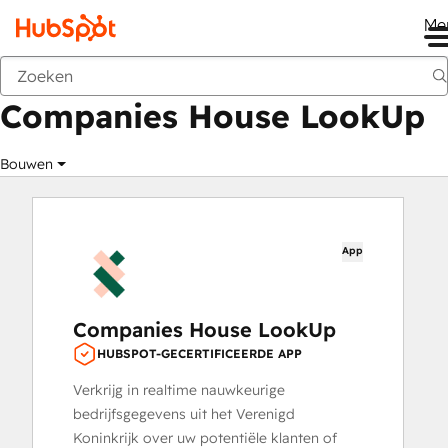
Me
Companies House LookUp
Marktplaats
Apps
Companies House LookUp
Bouwen
App
Companies House LookUp
HUBSPOT-GECERTIFICEERDE APP
Verkrijg in realtime nauwkeurige
bedrijfsgegevens uit het Verenigd
Koninkrijk over uw potentiële klanten of