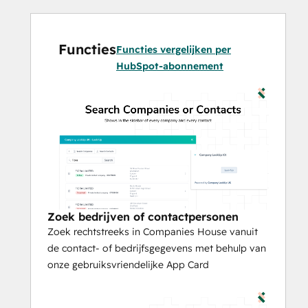
en zaken doet met bedrijven met een 
goede reputatie door de bedrijfsgrootte, 
status en informatie over de bestuurders te 
Functies
Functies vergelijken per
controleren.
HubSpot-abonnement
Verhoog de snelheid en efficiëntie
Geef uw verkoopteams de mogelijkheid 
om meer tijd te besteden aan verkopen – 
geen contextwisselingen of kopiëren en 
plakken meer, alles wordt met één klik 
geïmporteerd.
Ontdek nieuwe prospectmogelijkheden
Zoek bedrijven of contactpersonen
Ontdek welke banden uw contacten 
Zoek rechtstreeks in Companies House vanuit
hebben met andere bedrijven, of neem 
de contact- of bedrijfsgegevens met behulp van
contact op met andere bestuurders door 
onze gebruiksvriendelijke App Card
de gegevens van het handelsregister te 
verkennen.