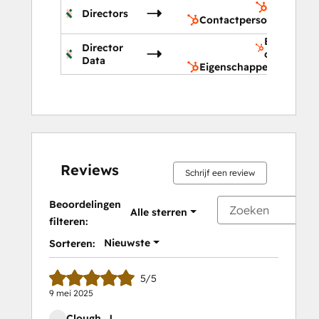
Contactp
Directors
Contactpersonen
Eigenscha
Director
contactpe
Data
Eigenschappen contact
Reviews
Schrijf een review
Beoordelingen
Alle sterren
filteren:
Nieuwste
Sorteren:
5/5
9 mei 2025
Clough, J.