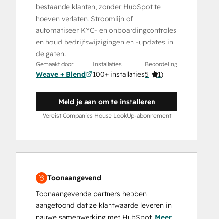
bestaande klanten, zonder HubSpot te
hoeven verlaten. Stroomlijn of
automatiseer KYC- en onboardingcontroles
en houd bedrijfswijzigingen en -updates in
de gaten.
Gemaakt door
Installaties
Beoordeling
Weave + Blend
100+ installaties
5
(
1
)
Meld je aan om te installeren
Vereist Companies House LookUp-abonnement
Toonaangevend
Toonaangevende partners hebben
aangetoond dat ze klantwaarde leveren in
nauwe samenwerking met HubSpot.
Meer