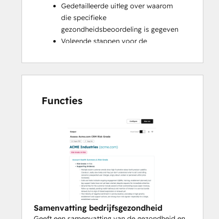
Gedetailleerde uitleg over waarom 
die specifieke 
gezondheidsbeoordeling is gegeven
Volgende stappen voor de 
bedrijfseigenaar
Bespreekpunten en 
ontdekkingsvragen voor je volgende 
gesprek 
Functies
E-mail opgesteld en klaar om te 
verzenden
Samenvatting bedrijfsgezondheid
Geeft een samenvatting van de gezondheid en