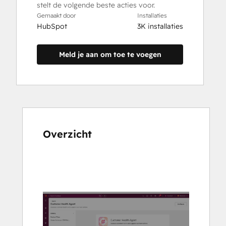
stelt de volgende beste acties voor.
Gemaakt door
Installaties
HubSpot
3K installaties
Meld je aan om toe te voegen
Overzicht
Gebruik
de
pijltoetsen
om
andere
items