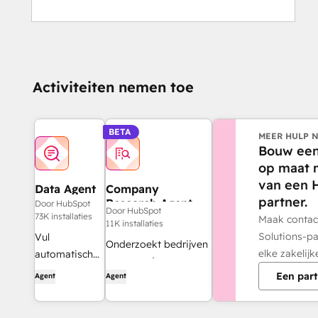
Activiteiten nemen toe
BETA
MEER HULP 
Bouw een
op maat 
van een 
Data Agent
Company
partner.
Research Agent
Door HubSpot
Door HubSpot
73K installaties
Maak contac
11K installaties
Solutions-pa
Vul
Onderzoekt bedrijven
elke zakelijk
automatisch
voor goede
gaten in je
Een par
Agent
Agent
achtergrondinformatie
klantgegevens.
voordat hij contact
opneemt.