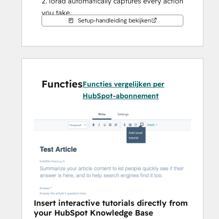
2. iorad automatically captures every action 
you take.
Setup-handleiding bekijken
3. Click done. iorad will immediately 
generate an interactive tutorial and post it 
to your HubSpot Knowledge Base.
Functies
Functies vergelijken per
HubSpot-abonnement
Insert interactive tutorials directly from
your HubSpot Knowledge Base