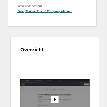
iorad-abonnement
Free
,
Starter
,
Pro
of
Company
plannen
Overzicht
Gebruik
de
pijltoetsen
om
andere
items
weer
te
geven