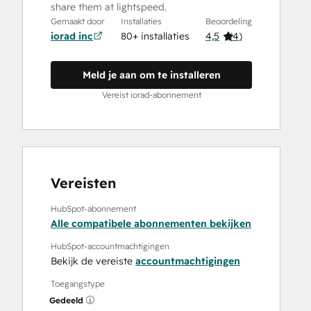
share them at lightspeed.
Gemaakt door
Installaties
Beoordeling
iorad inc
80+ installaties
4,5
(
4
)
Meld je aan om te installeren
Vereist iorad-abonnement
Vereisten
HubSpot-abonnement
Alle compatibele abonnementen bekijken
HubSpot-accountmachtigingen
Bekijk de vereiste
accountmachtigingen
Toegangstype
Gedeeld