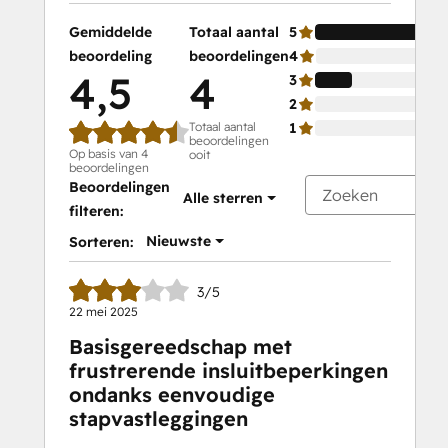
Gemiddelde
Totaal aantal
5
beoordeling
beoordelingen
4
4,5
4
3
2
Totaal aantal
1
beoordelingen
Op basis van 4
ooit
beoordelingen
Beoordelingen
Alle sterren
filteren:
Nieuwste
Sorteren:
3/5
22 mei 2025
Basisgereedschap met
frustrerende insluitbeperkingen
ondanks eenvoudige
stapvastleggingen