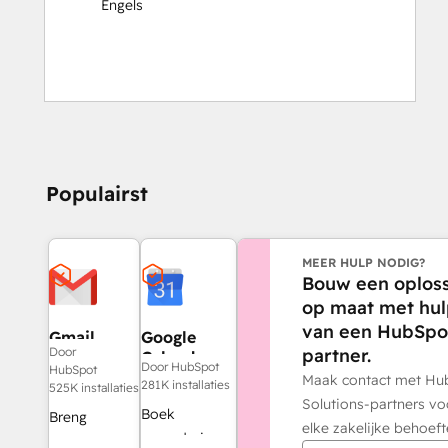
Engels
Populairst
MEER HULP NODIG?
Bouw een oploss
op maat met hu
van een HubSpo
Gmail
Google
partner.
Door
Calendar
Door HubSpot
HubSpot
Maak contact met Hu
281K installaties
525K installaties
Solutions-partners vo
Boek
Breng
elke zakelijke behoeft
vergaderingen
HubSpot