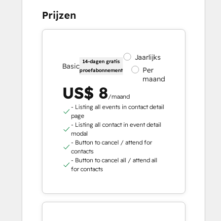
Prijzen
Jaarlijks
14-dagen gratis
Basic
Per
proefabonnement
maand
US$ 8
/maand
- Listing all events in contact detail
page
- Listing all contact in event detail
modal
- Button to cancel / attend for
contacts
- Button to cancel all / attend all
for contacts