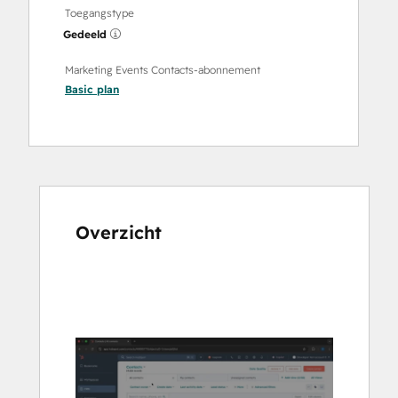
Toegangstype
Gedeeld
Marketing Events Contacts-abonnement
Basic
plan
Overzicht
Gebruik
de
pijltoetsen
om
andere
items
weer