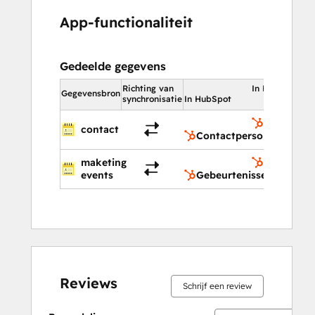
App-functionaliteit
Gedeelde gegevens
Richting van
In HubSpot
Gegevensbron
synchronisatie
In HubSpot
Contactpe
contact
Contactpersonen
maketing
Gebeurten
events
Gebeurtenissen
Reviews
Schrijf een review