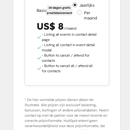
Jaarlijks
14-dagen gratis
Basic
Per
proefabonnement
maand
US$ 8
/maand
- Listing all events in contact detail
page
- Listing all contact in event detail
modal
- Button to cancel / attend for
contacts
- Button to cancel all / attend all
for contacts
* De hier vermelde prijzen dienen alleen ter
illustratie. Alle prijzen zijn exclusief belasting,
bonussen, kortingen of andere prijsvariabelen. Neem
contact op met de partner voor de meest recente en
correcte prijsinformatie. HubSpot erkent geen
verantwoordelijkheid voor deze prijsinformatie, die