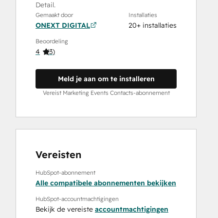
Detail.
Gemaakt door
Installaties
ONEXT DIGITAL
20+ installaties
Beoordeling
4
(
3
)
Meld je aan om te installeren
Vereist Marketing Events Contacts-abonnement
Vereisten
HubSpot-abonnement
Alle compatibele abonnementen bekijken
HubSpot-accountmachtigingen
Bekijk de vereiste
accountmachtigingen