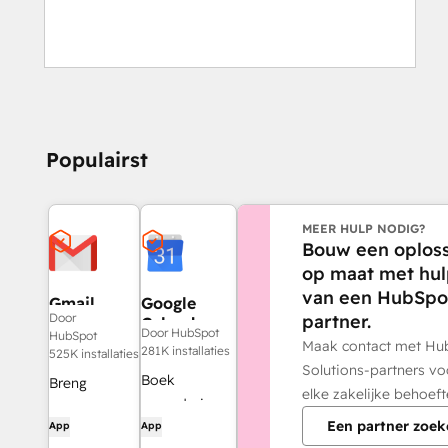
Populairst
MEER HULP NODIG?
Bouw een oploss
op maat met hu
van een HubSpo
Gmail
Google
partner.
Door
Calendar
Door HubSpot
HubSpot
Maak contact met Hu
281K installaties
525K installaties
Solutions-partners vo
Boek
Breng
elke zakelijke behoeft
vergaderingen
HubSpot
Een partner zoek
App
App
snel en
naar je inbox