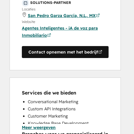
SOLUTIONS-PARTNER
Locaties
San Pedro Garza García, N.L., MX
Website
Agentes Inteligentes - iA de voz para
Inmobiliario
Contact opnemen met het bedrijf
Services die we bieden
Conversational Marketing
Custom API Integrations
Customer Marketing
Knowledge Base Development
Meer weergeven
Programmable Automation