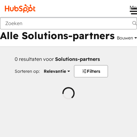
Me
Vorige
Alle Solutions-partners
Bouwen
0 resultaten voor
Solutions-partners
Sorteren op:
Relevantie
Filters
Wordt
geladen