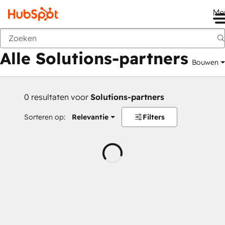
Me
Vorige
Alle Solutions-partners
Bouwen
0 resultaten voor
Solutions-partners
Sorteren op:
Relevantie
Filters
Wordt
geladen