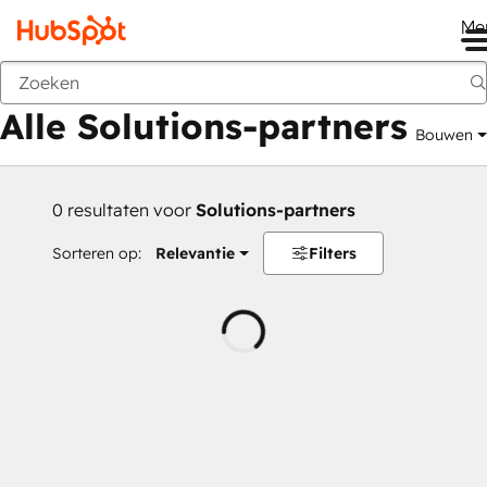
Me
Vorige
Alle Solutions-partners
Bouwen
0 resultaten voor
Solutions-partners
Sorteren op:
Relevantie
Filters
Wordt
geladen