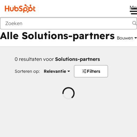
Me
Vorige
Alle Solutions-partners
Bouwen
0 resultaten voor
Solutions-partners
Sorteren op:
Relevantie
Filters
Wordt
geladen