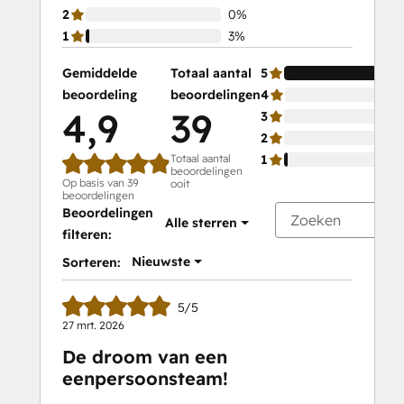
2
0%
1
3%
Gemiddelde
Totaal aantal
5
beoordeling
beoordelingen
4
4,9
39
3
2
Totaal aantal
1
beoordelingen
Op basis van 39
ooit
beoordelingen
Beoordelingen
Alle sterren
filteren:
Nieuwste
Sorteren:
5/5
27 mrt. 2026
De droom van een
eenpersoonsteam!