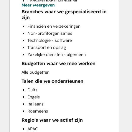
Conversational Marketing
Meer weergeven
CRM Implementation
Branches waar we gespecialiseerd in
CRM Migration
zijn
Customer Marketing
Financiën en verzekeringen
Customer Survey and Analysis
Non-profitorganisaties
Email Marketing
Technologie - software
Full Inbound Marketing Services
Transport en opslag
Help Desk Implementation
Zakelijke diensten - algemeen
HubSpot Onboarding
Budgetten waar we mee werken
Knowledge Base Development
Paid Advertising
Alle budgetten
Sales and Marketing Alignment
Talen die we ondersteunen
Sales Coaching and Training
Duits
Sales Enablement
Engels
Search Engine Optimization
Italiaans
Social Media
Roemeens
Website Design
Regio's waar we actief zijn
Website Development
Website Migration
APAC