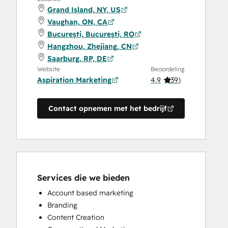
Grand Island, NY, US
Vaughan, ON, CA
București, București, RO
Hangzhou, Zhejiang, CN
Saarburg, RP, DE
Website
Beoordeling
Aspiration Marketing
4,9
(
39
)
Contact opnemen met het bedrijf
Services die we bieden
Account based marketing
Branding
Content Creation