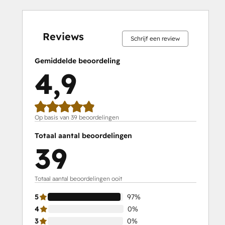
0%
0%
0%
3%
97%
0%
0%
0%
3%
97%
voltooid
voltooid
voltooid
voltooid
voltooid
voltooid
voltooid
voltooid
voltooid
voltooid
Reviews
Schrijf een review
Gemiddelde beoordeling
4,9
Op basis van 39 beoordelingen
Totaal aantal beoordelingen
39
Totaal aantal beoordelingen ooit
5
97%
4
0%
3
0%