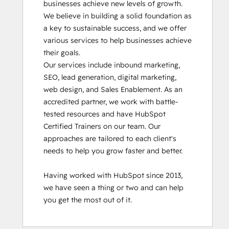
businesses achieve new levels of growth. 
Certification
We believe in building a solid foundation as 
HubSpot Solutions Partner
a key to sustainable success, and we offer 
HubSpot Trainer Certification
various services to help businesses achieve 
Inbound
their goals.

Inbound Marketing
Our services include inbound marketing, 
Inbound Marketing Optimization
SEO, lead generation, digital marketing, 
Inbound Sales
web design, and Sales Enablement. As an 
Objectives-Based Onboarding
accredited partner, we work with battle-
Platform Consulting
tested resources and have HubSpot 
Sales Enablement
Certified Trainers on our team. Our 
Sales Management Training: Strategies
approaches are tailored to each client's 
for Developing a Successful Modern
needs to help you grow faster and better.

Sales Team
Salesforce Integration Certification
Having worked with HubSpot since 2013, 
SEO
we have seen a thing or two and can help 
Service Hub Software
you get the most out of it.
Social Media Marketing Certification
Course
Super Admin Bootcamp