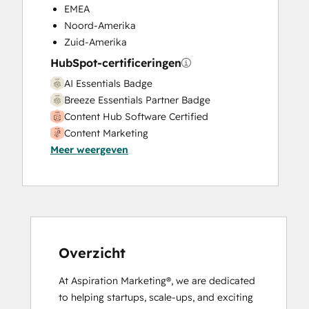
EMEA
Noord-Amerika
Zuid-Amerika
HubSpot-certificeringen
AI Essentials Badge
Breeze Essentials Partner Badge
Content Hub Software Certified
Content Marketing
Meer weergeven
CRM Data Migration Certification
Data Integrations Certification
Digital Marketing
Frictionless Sales
HubSpot Content Hub Software
HubSpot Implementation for Partners
HubSpot Marketing Hub Software
Overzicht
Certification
At Aspiration Marketing®, we are dedicated 
HubSpot Reporting
to helping startups, scale-ups, and exciting 
HubSpot Sales Hub Software