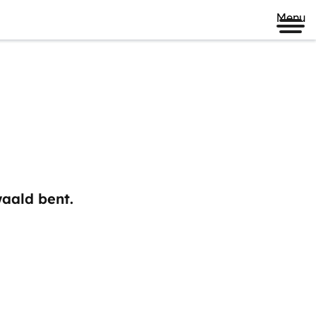
Menu
waald bent.