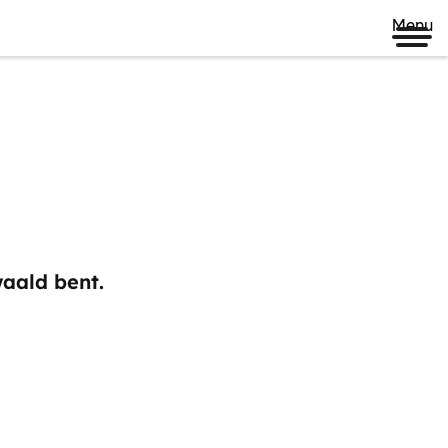
Menu
waald bent.