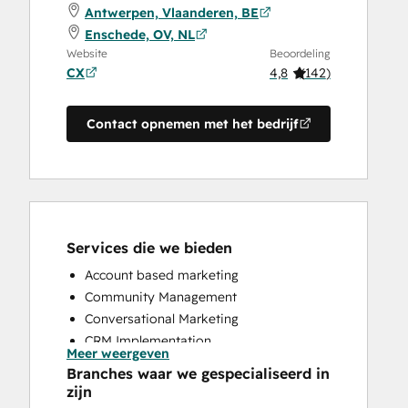
Antwerpen, Vlaanderen, BE
Enschede, OV, NL
Website
Beoordeling
CX
4,8
(
142
)
Contact opnemen met het bedrijf
Services die we bieden
Account based marketing
Community Management
Conversational Marketing
CRM Implementation
Meer weergeven
CRM Migration
Branches waar we gespecialiseerd in
Custom API Integrations
zijn
Customer Marketing