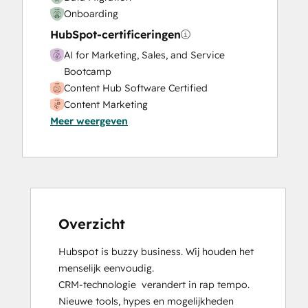
Onboarding
HubSpot-certificeringen
AI for Marketing, Sales, and Service
Bootcamp
Content Hub Software Certified
Content Marketing
Meer weergeven
CRM Data Migration Certification
Data Integrations Certification
Digital Advertising
Digital Marketing
Email Marketing Certification
Frictionless Sales
Guided Client Onboarding
Overzicht
HubSpot Implementation for Partners
Hubspot is buzzy business. Wij houden het 
HubSpot Marketing Hub Software
menselijk eenvoudig.

Certification
CRM-technologie  verandert in rap tempo. 
HubSpot Reporting
Nieuwe tools, hypes en mogelijkheden 
HubSpot Sales Hub Software