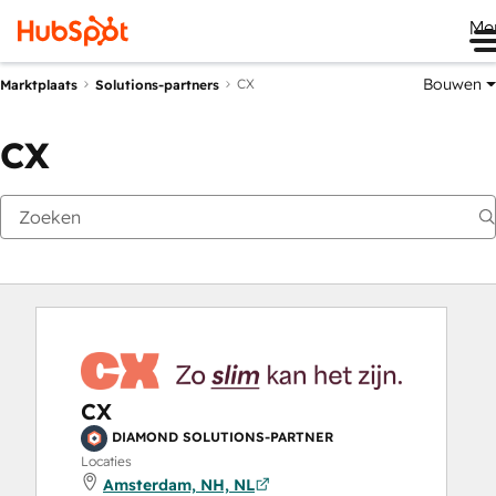
Me
Bouwen
CX
Marktplaats
Solutions-partners
CX
CX
DIAMOND SOLUTIONS-PARTNER
Locaties
Amsterdam, NH, NL