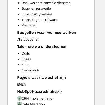
Bankwezen/financiële diensten
Customer Success Training
Bouw en renovatie
Customer Support Training
Consultancy/advies
Customer Survey and Analysis
Technologie - software
Email Marketing
Vastgoed
Full Inbound Marketing Services
Budgetten waar we mee werken
Help Desk Implementation
Knowledge Base Development
Alle budgetten
Paid Advertising
Talen die we ondersteunen
Programmable Automation
Duits
Sales and Marketing Alignment
Engels
Sales Coaching and Training
Frans
Sales Enablement
Nederlands
Website Design
Regio's waar we actief zijn
Website Development
Website Migration
EMEA
HubSpot-accreditaties
CRM Implementation
Data Migration