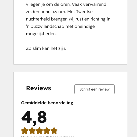
vliegen je om de oren. Vaak verwarrend, 
Certification
zelden behulpzaam. Met Twentse 
HubSpot Solutions Partner
nuchterheid brengen wij rust en richting in 
HubSpot Trainer Certification
’n buzzy landschap met oneindige 
Inbound
mogelijkheden.

Inbound Marketing
Inbound Marketing Optimization
Zo slim kan het zijn.
Inbound Sales
Integrating With HubSpot I: Foundations
Objectives-Based Onboarding
Platform Consulting
0%
0%
1%
14%
85%
0%
0%
1%
14%
85%
Revenue Operations
voltooid
voltooid
voltooid
voltooid
voltooid
voltooid
voltooid
voltooid
voltooid
voltooid
Sales Enablement
Reviews
Schrijf een review
Sales Management Training: Strategies
for Developing a Successful Modern
Gemiddelde beoordeling
Sales Team
4,8
Salesforce Integration Certification
SEO
SEO II
Service Hub Software