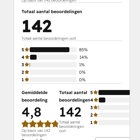
Op basis van 142 beoordelingen
Social Media Marketing Certification
Totaal aantal beoordelingen
Course
142
Social Media Marketing Certification II
Totaal aantal beoordelingen ooit
5
85%
4
14%
3
1%
2
0%
1
0%
Gemiddelde
Totaal aantal
5
beoordeling
beoordelingen
4
4,8
142
3
2
Totaal aantal
1
beoordelingen
Op basis van 142
ooit
beoordelingen