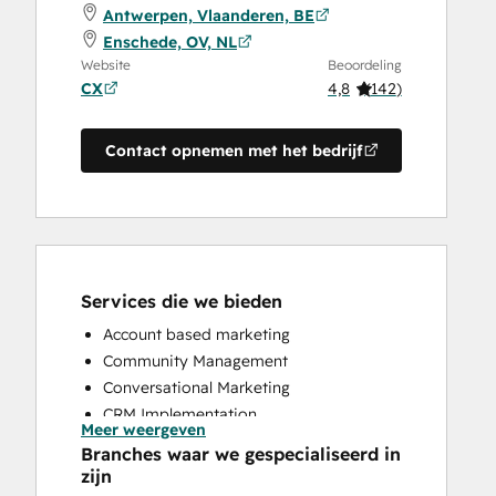
Antwerpen, Vlaanderen, BE
Enschede, OV, NL
Website
Beoordeling
CX
4,8
(
142
)
Contact opnemen met het bedrijf
Services die we bieden
Account based marketing
Community Management
Conversational Marketing
CRM Implementation
Meer weergeven
CRM Migration
Branches waar we gespecialiseerd in
Custom API Integrations
zijn
Customer Marketing