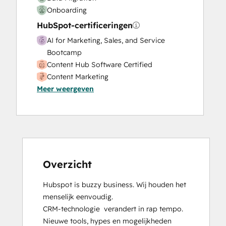
Onboarding
HubSpot-certificeringen
AI for Marketing, Sales, and Service
Bootcamp
Content Hub Software Certified
Content Marketing
Meer weergeven
CRM Data Migration Certification
Data Integrations Certification
Digital Advertising
Digital Marketing
Email Marketing Certification
Frictionless Sales
Guided Client Onboarding
Overzicht
HubSpot Implementation for Partners
Hubspot is buzzy business. Wij houden het 
HubSpot Marketing Hub Software
menselijk eenvoudig.

Certification
CRM-technologie  verandert in rap tempo. 
HubSpot Reporting
Nieuwe tools, hypes en mogelijkheden 
HubSpot Sales Hub Software