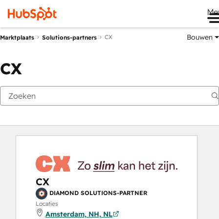
Me
Bouwen
CX
Marktplaats
Solutions-partners
CX
CX
DIAMOND SOLUTIONS-PARTNER
Locaties
Amsterdam, NH, NL