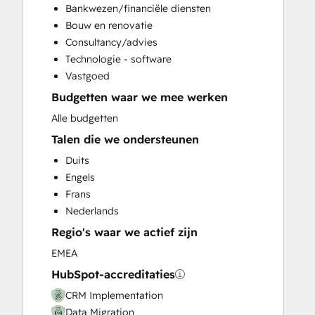
Bankwezen/financiële diensten
Customer Success Training
Bouw en renovatie
Customer Support Training
Consultancy/advies
Customer Survey and Analysis
Technologie - software
Email Marketing
Vastgoed
Full Inbound Marketing Services
Budgetten waar we mee werken
Help Desk Implementation
Knowledge Base Development
Alle budgetten
Paid Advertising
Talen die we ondersteunen
Programmable Automation
Duits
Sales and Marketing Alignment
Engels
Sales Coaching and Training
Frans
Sales Enablement
Nederlands
Website Design
Regio's waar we actief zijn
Website Development
Website Migration
EMEA
HubSpot-accreditaties
CRM Implementation
Data Migration