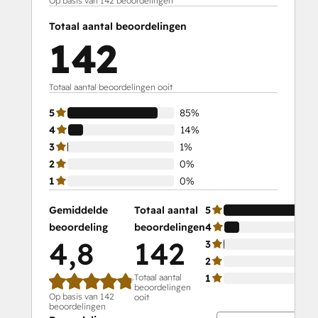
Op basis van 142 beoordelingen
Social Media Marketing Certification
Totaal aantal beoordelingen
Course
142
Social Media Marketing Certification II
Totaal aantal beoordelingen ooit
5
85%
4
14%
3
1%
2
0%
1
0%
Gemiddelde
Totaal aantal
5
beoordeling
beoordelingen
4
4,8
142
3
2
Totaal aantal
1
beoordelingen
Op basis van 142
ooit
beoordelingen