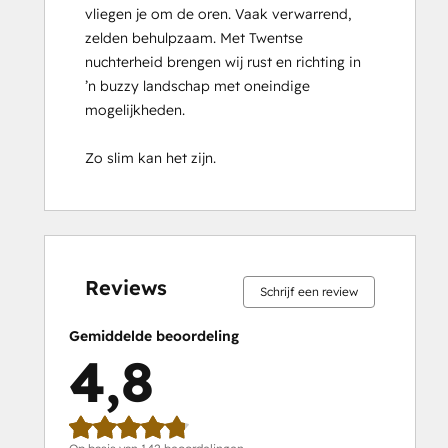
vliegen je om de oren. Vaak verwarrend, 
Certification
zelden behulpzaam. Met Twentse 
HubSpot Solutions Partner
nuchterheid brengen wij rust en richting in 
HubSpot Trainer Certification
’n buzzy landschap met oneindige 
Inbound
mogelijkheden.

Inbound Marketing
Inbound Marketing Optimization
Zo slim kan het zijn.
Inbound Sales
Integrating With HubSpot I: Foundations
Objectives-Based Onboarding
Platform Consulting
0%
0%
1%
14%
85%
0%
0%
1%
14%
85%
Revenue Operations
voltooid
voltooid
voltooid
voltooid
voltooid
voltooid
voltooid
voltooid
voltooid
voltooid
Sales Enablement
Reviews
Schrijf een review
Sales Management Training: Strategies
for Developing a Successful Modern
Gemiddelde beoordeling
Sales Team
4,8
Salesforce Integration Certification
SEO
SEO II
Service Hub Software