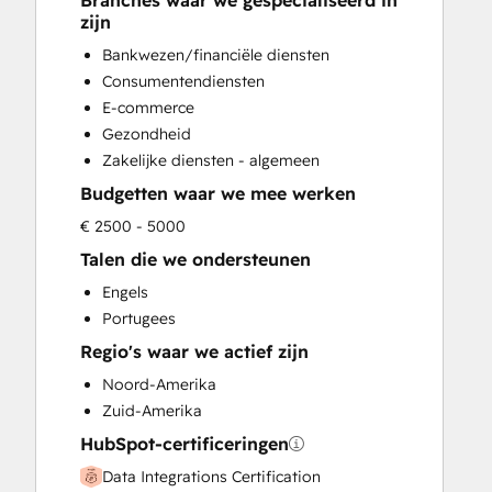
Branches waar we gespecialiseerd in
HubSpot Onboarding
zijn
Sales and Marketing Alignment
Bankwezen/financiële diensten
Sales Enablement
Consumentendiensten
Search Engine Optimization
E-commerce
Website Design
Gezondheid
Zakelijke diensten - algemeen
Budgetten waar we mee werken
€ 2500 - 5000
Talen die we ondersteunen
Engels
Portugees
Regio's waar we actief zijn
Noord-Amerika
Zuid-Amerika
HubSpot-certificeringen
Data Integrations Certification