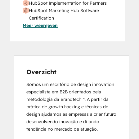
HubSpot Implementation for Partners
HubSpot Marketing Hub Software
Certification
Meer weergeven
HubSpot Marketing Software
HubSpot Reporting
HubSpot Sales Hub Software
Certification
HubSpot Solutions Partner
Inbound
Inbound Marketing
Overzicht
Objectives-Based Onboarding
Somos um escritório de design innovation 
Platform Consulting
especialista em B2B orientados pela 
Revenue Operations
metodologia da Brandtech™. A partir da 
Salesforce Integration Certification
prática de growth hacking e técnicas de 
design ajudamos as empresas a criar futuro 
desenvolvendo inovação e ditando 
tendência no mercado de atuação.