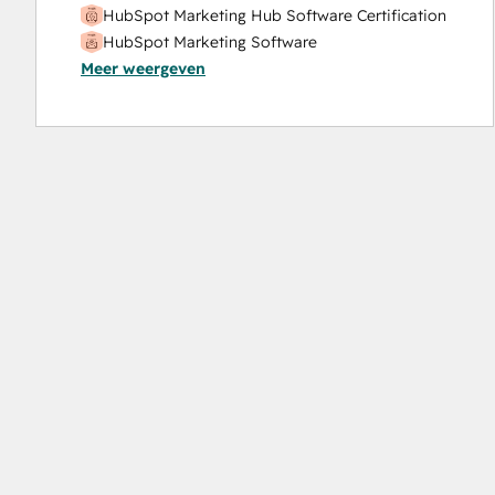
HubSpot Marketing Hub Software Certification
HubSpot Marketing Software
Meer weergeven
HubSpot Reporting
HubSpot Sales Hub Software Certification
HubSpot Solutions Partner
Inbound
Inbound Marketing
Objectives-Based Onboarding
Platform Consulting
Revenue Operations
Salesforce Integration Certification