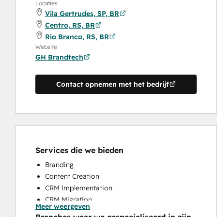
Locaties
Vila Gertrudes, SP, BR
Centro, RS, BR
Rio Branco, RS, BR
Website
GH Brandtech
Contact opnemen met het bedrijf
Services die we bieden
Branding
Content Creation
CRM Implementation
CRM Migration
Meer weergeven
Full Inbound Marketing Services