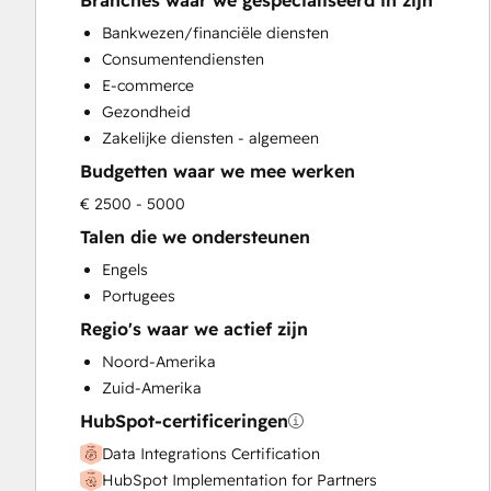
Branches waar we gespecialiseerd in zijn
HubSpot Onboarding
Bankwezen/financiële diensten
Sales and Marketing Alignment
Consumentendiensten
Sales Enablement
E-commerce
Search Engine Optimization
Gezondheid
Website Design
Zakelijke diensten - algemeen
Budgetten waar we mee werken
€ 2500 - 5000
Talen die we ondersteunen
Engels
Portugees
Regio's waar we actief zijn
Noord-Amerika
Zuid-Amerika
HubSpot-certificeringen
Data Integrations Certification
HubSpot Implementation for Partners