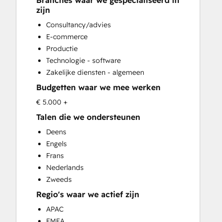
Branches waar we gespecialiseerd in
CRM Implementation
zijn
CRM Migration
Consultancy/advies
Custom API Integrations
E-commerce
Customer Marketing
Productie
Customer Success Training
Technologie - software
Customer Support Training
Zakelijke diensten - algemeen
Customer Survey and Analysis
Budgetten waar we mee werken
Email Marketing
Full Inbound Marketing Services
€ 5.000 +
Help Desk Implementation
Talen die we ondersteunen
HubSpot Onboarding
Deens
Knowledge Base Development
Engels
Paid Advertising
Frans
Programmable Automation
Nederlands
Sales and Marketing Alignment
Zweeds
Sales Coaching and Training
Regio's waar we actief zijn
Sales Enablement
Search Engine Optimization
APAC
Social Media
EMEA