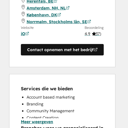
Herentals, BE
Amsterdam, NH, NL
København, DK
Norrmalm, Stockholms län, SE
Website
Beoordeling
iO
4,9
(
37
)
Contact opnemen met het bedrijf
Services die we bieden
Account based marketing
Branding
Community Management
Content Creation
Meer weergeven
Conversational Marketing