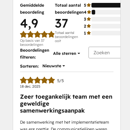
Gemiddelde
Totaal aantal
5
beoordeling
beoordelingen
4
4,9
37
3
2
Totaal aantal
1
beoordelingen
Op basis van 37
ooit
beoordelingen
Beoordelingen
Alle sterren
filteren:
Nieuwste
Sorteren:
5/5
18 dec. 2025
Zeer toegankelijk team met een
geweldige
samenwerkingsaanpak
De samenwerking met het implementatieteam
was erg prettig. De communicatielijnen waren