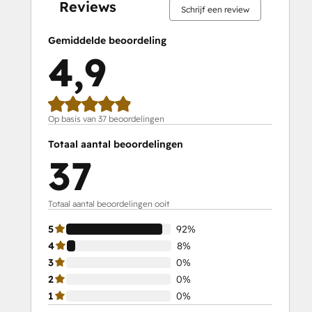
SEO II
Reviews
Schrijf een review
Service Hub Demo Certification
Service Hub Software
Gemiddelde beoordeling
Social Media Marketing Certification
4,9
Course
Social Media Marketing Certification II
Solutions Architecture Foundations
Op basis van 37 beoordelingen
Totaal aantal beoordelingen
37
Totaal aantal beoordelingen ooit
5
92%
4
8%
3
0%
2
0%
1
0%