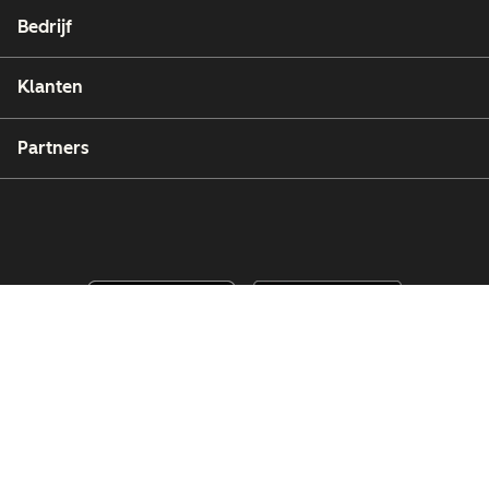
Bedrijf
Klanten
Partners
Copyright © 2026 HubSpot, Inc.
Juridische informatie (Engels)