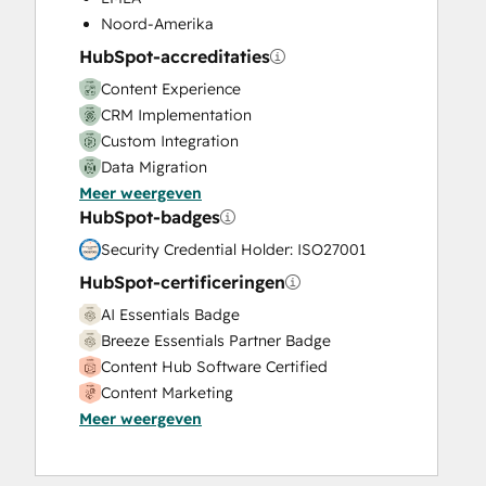
Video Production
Noord-Amerika
Website Design
HubSpot-accreditaties
Website Development
Content Experience
Website Migration
CRM Implementation
Custom Integration
Data Migration
Meer weergeven
Onboarding
HubSpot-badges
Service Implementation
Solutions Architecture Design
Security Credential Holder: ISO27001
HubSpot-certificeringen
AI Essentials Badge
Breeze Essentials Partner Badge
Content Hub Software Certified
Content Marketing
Meer weergeven
CRM Data Migration Certification
Data Integrations Certification
Digital Advertising