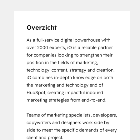
Digital Marketing
Email Marketing Certification
Email Marketing Certification
Frictionless Sales
Overzicht
Guided Client Onboarding
As a full-service digital powerhouse with 
HubSpot Architecture I: Data Models and
over 2000 experts, iO is a reliable partner 
APIs
for companies looking to strengthen their 
HubSpot Architecture II: Content and
position in the fields of marketing, 
Messaging Tools
technology, content, strategy and creation. 

HubSpot CMS for Developers II
iO combines in-depth knowledge on both 
HubSpot Content Hub Software
the marketing and technology end of 
HubSpot Email Marketing Software
HubSpot, creating impactful inbound 
Certification
marketing strategies from end-to-end. 

HubSpot Implementation for Partners
HubSpot Marketing Hub Software
Teams of marketing specialists, developers, 
Certification
copywriters and designers work side by 
HubSpot Marketing Software
side to meet the specific demands of every 
HubSpot Reporting
client and project. 

HubSpot Sales Hub Software