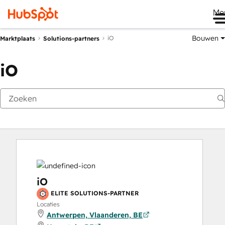
Me
Bouwen
iO
Marktplaats
Solutions-partners
iO
iO
ELITE SOLUTIONS-PARTNER
Locaties
Antwerpen, Vlaanderen, BE