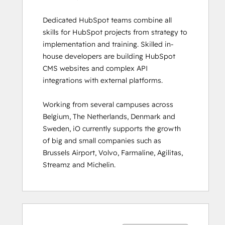
Certification
Dedicated HubSpot teams combine all 
HubSpot Solutions Partner
skills for HubSpot projects from strategy to 
HubSpot Trainer Certification
implementation and training. Skilled in-
Inbound
house developers are building HubSpot 
Inbound Marketing
CMS websites and complex API 
Inbound Marketing Optimization
integrations with external platforms.  

Inbound Sales
Integrating With HubSpot I: Foundations
Working from several campuses across 
Marketing Hub Demo
Belgium, The Netherlands, Denmark and 
Objectives-Based Onboarding
Sweden, iO currently supports the growth 
Platform Consulting
of big and small companies such as 
Revenue Operations
Brussels Airport, Volvo, Farmaline, Agilitas, 
Sales Enablement
Streamz and Michelin.
Sales Management Training: Strategies
for Developing a Successful Modern
Sales Team
Salesforce Integration Certification
0%
0%
0%
8%
92%
0%
0%
0%
8%
92%
SEO
voltooid
voltooid
voltooid
voltooid
voltooid
voltooid
voltooid
voltooid
voltooid
voltooid