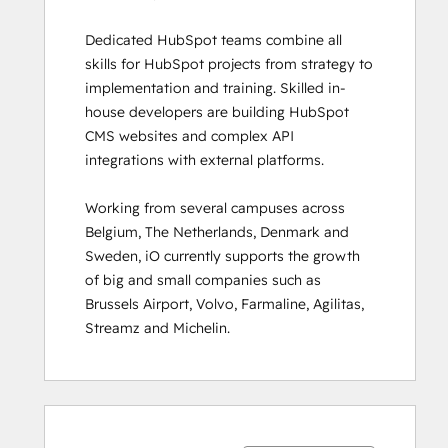
Certification
Dedicated HubSpot teams combine all 
HubSpot Solutions Partner
skills for HubSpot projects from strategy to 
HubSpot Trainer Certification
implementation and training. Skilled in-
Inbound
house developers are building HubSpot 
Inbound Marketing
CMS websites and complex API 
Inbound Marketing Optimization
integrations with external platforms.  

Inbound Sales
Integrating With HubSpot I: Foundations
Working from several campuses across 
Marketing Hub Demo
Belgium, The Netherlands, Denmark and 
Objectives-Based Onboarding
Sweden, iO currently supports the growth 
Platform Consulting
of big and small companies such as 
Revenue Operations
Brussels Airport, Volvo, Farmaline, Agilitas, 
Sales Enablement
Streamz and Michelin.
Sales Management Training: Strategies
for Developing a Successful Modern
Sales Team
Salesforce Integration Certification
0%
0%
0%
8%
92%
0%
0%
0%
8%
92%
SEO
voltooid
voltooid
voltooid
voltooid
voltooid
voltooid
voltooid
voltooid
voltooid
voltooid