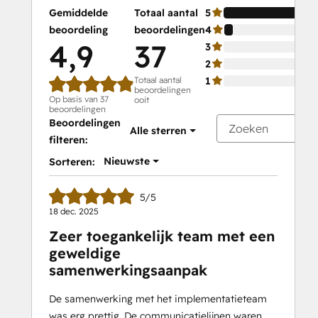
Gemiddelde
Totaal aantal
5
beoordeling
beoordelingen
4
4,9
37
3
2
Totaal aantal
1
beoordelingen
Op basis van 37
ooit
beoordelingen
Beoordelingen
Alle sterren
filteren:
Nieuwste
Sorteren:
5/5
18 dec. 2025
Zeer toegankelijk team met een
geweldige
samenwerkingsaanpak
De samenwerking met het implementatieteam
was erg prettig. De communicatielijnen waren