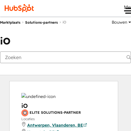
Me
Bouwen
iO
Marktplaats
Solutions-partners
iO
iO
ELITE SOLUTIONS-PARTNER
Locaties
Antwerpen, Vlaanderen, BE