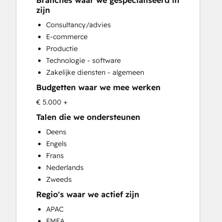
Branches waar we gespecialiseerd in
CRM Implementation
zijn
CRM Migration
Consultancy/advies
Custom API Integrations
E-commerce
Customer Marketing
Productie
Customer Success Training
Technologie - software
Customer Support Training
Zakelijke diensten - algemeen
Customer Survey and Analysis
Budgetten waar we mee werken
Email Marketing
Full Inbound Marketing Services
€ 5.000 +
Help Desk Implementation
Talen die we ondersteunen
HubSpot Onboarding
Deens
Knowledge Base Development
Engels
Paid Advertising
Frans
Programmable Automation
Nederlands
Sales and Marketing Alignment
Zweeds
Sales Coaching and Training
Regio's waar we actief zijn
Sales Enablement
Search Engine Optimization
APAC
Social Media
EMEA