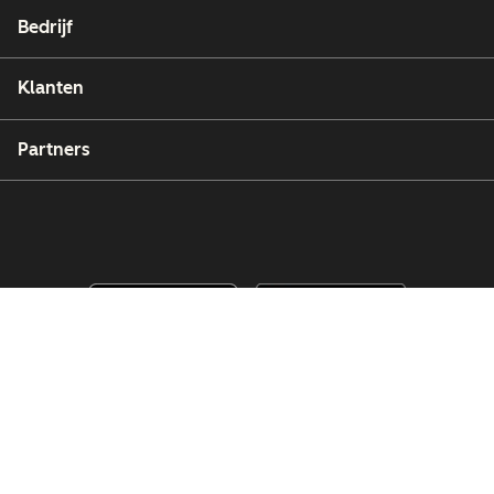
Bedrijf
Klanten
Partners
Copyright © 2026 HubSpot, Inc.
Juridische informatie (Engels)