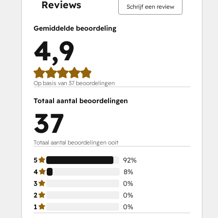
SEO II
Reviews
Schrijf een review
Service Hub Demo Certification
Service Hub Software
Gemiddelde beoordeling
Social Media Marketing Certification
4,9
Course
Social Media Marketing Certification II
Solutions Architecture Foundations
Op basis van 37 beoordelingen
Totaal aantal beoordelingen
37
Totaal aantal beoordelingen ooit
5
92%
4
8%
3
0%
2
0%
1
0%