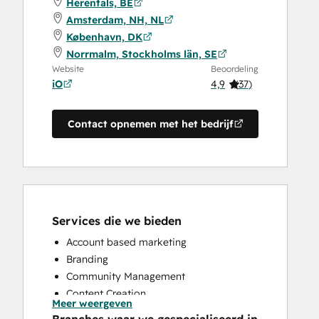
Herentals, BE
Amsterdam, NH, NL
København, DK
Norrmalm, Stockholms län, SE
Website
Beoordeling
iO
4,9
(
37
)
Contact opnemen met het bedrijf
Services die we bieden
Account based marketing
Branding
Community Management
Content Creation
Meer weergeven
Conversational Marketing