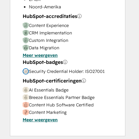
Video Production
Noord-Amerika
Website Design
HubSpot-accreditaties
Website Development
Content Experience
Website Migration
CRM Implementation
Custom Integration
Data Migration
Meer weergeven
Onboarding
HubSpot-badges
Service Implementation
Solutions Architecture Design
Security Credential Holder: ISO27001
HubSpot-certificeringen
AI Essentials Badge
Breeze Essentials Partner Badge
Content Hub Software Certified
Content Marketing
Meer weergeven
CRM Data Migration Certification
Data Integrations Certification
Digital Advertising