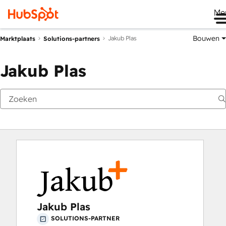
Me
Bouwen
Jakub Plas
Marktplaats
Solutions-partners
Jakub Plas
Jakub Plas
SOLUTIONS-PARTNER