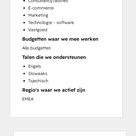
Consultancy/advies
Sales and Marketing Alignment
E-commerce
Sales Enablement
Marketing
Website Design
Technologie - software
Website Development
Vastgoed
Website Migration
Budgetten waar we mee werken
Alle budgetten
Talen die we ondersteunen
Engels
Slowaaks
Tsjechisch
Regio's waar we actief zijn
EMEA