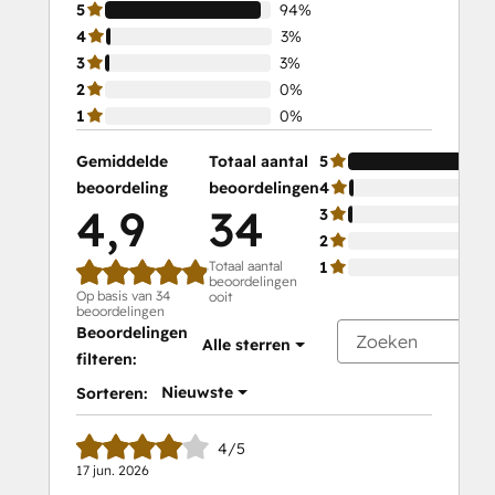
5
94%
4
3%
3
3%
2
0%
1
0%
Gemiddelde
Totaal aantal
5
beoordeling
beoordelingen
4
4,9
34
3
2
Totaal aantal
1
beoordelingen
Op basis van 34
ooit
beoordelingen
Beoordelingen
Alle sterren
filteren:
Nieuwste
Sorteren:
4/5
17 jun. 2026