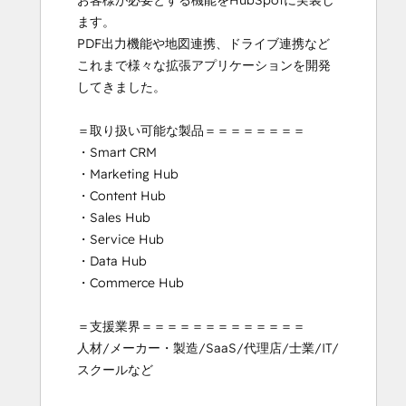
お客様が必要とする機能をHubSpotに実装し
ます。

PDF出力機能や地図連携、ドライブ連携など
これまで様々な拡張アプリケーションを開発
してきました。

＝取り扱い可能な製品＝＝＝＝＝＝＝＝

・Smart CRM

・Marketing Hub

・Content Hub

・Sales Hub

・Service Hub

・Data Hub

・Commerce Hub

＝支援業界＝＝＝＝＝＝＝＝＝＝＝＝＝

人材/メーカー・製造/SaaS/代理店/士業/IT/
スクールなど
