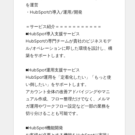
を運営

・HubSpotの導入/運用/開発

＝サービス紹介＝＝＝＝＝＝＝＝＝＝＝

■HubSpot導入支援サービス

HubSpotの専門チームが貴社のビジネスモデ
ル/オペレーションに即した環境を設計し、構
築をサポートします。

■HubSpot運用支援サービス

HubSpot運用を「定着化したい」「もっと使
い倒したい」をサポートします。

アカウント全体の改善アドバイジングやマニ
ュアル作成、フロー整理だけでなく、メルマ
ガ運用やワークフロー設定など一部の業務を
切り分けることも可能です。

■HubSpot機能開発
