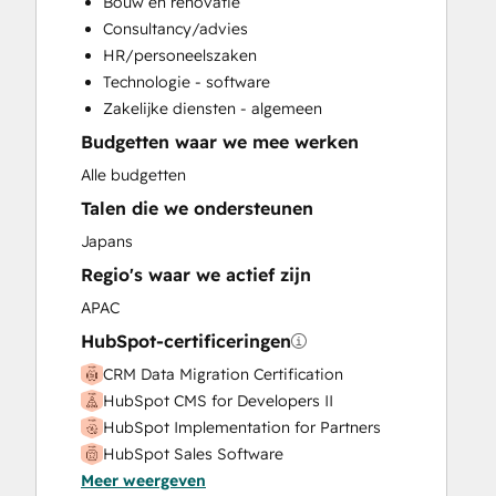
Bouw en renovatie
Paid Advertising
Consultancy/advies
Sales and Marketing Alignment
HR/personeelszaken
Search Engine Optimization
Technologie - software
Social Media
Zakelijke diensten - algemeen
Website Design
Budgetten waar we mee werken
Website Development
Website Migration
Alle budgetten
Talen die we ondersteunen
Japans
Regio's waar we actief zijn
APAC
HubSpot-certificeringen
CRM Data Migration Certification
HubSpot CMS for Developers II
HubSpot Implementation for Partners
HubSpot Sales Software
Meer weergeven
HubSpot Solutions Partner