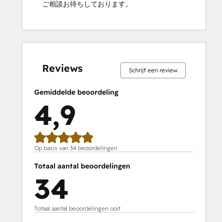
ご相談お待ちしております。
0%
0%
3%
3%
94%
0%
0%
3%
3%
94%
voltooid
voltooid
voltooid
voltooid
voltooid
voltooid
voltooid
voltooid
voltooid
voltooid
Reviews
Schrijf een review
Gemiddelde beoordeling
4,9
Op basis van 34 beoordelingen
Totaal aantal beoordelingen
34
Totaal aantal beoordelingen ooit