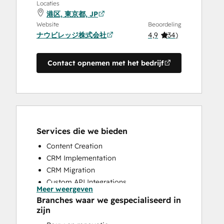
Locaties
港区, 東京都, JP
Website
Beoordeling
ナウビレッジ株式会社
4,9
(
34
)
Contact opnemen met het bedrijf
Services die we bieden
Content Creation
CRM Implementation
CRM Migration
Custom API Integrations
Meer weergeven
Email Marketing
Branches waar we gespecialiseerd in
Full Inbound Marketing Services
zijn
HubSpot Onboarding