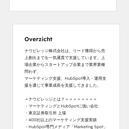
Inbound
Inbound Marketing
Inbound Marketing
Inbound Sales
Marketing Hub Implementation
Social Media Marketing Certification
Overzicht
Course
ナウビレッジ株式会社は、リード獲得から売
上創出までを一気通貫で支援しています。上
場企業からスタートアップ企業まで業界業種
問わず、

マーケティング支援、HubSpot導入・運用支
援を通じて事業成長を支援してきました。

＝ナウビレッジとは？＝＝＝＝＝＝＝＝

・マーケティングとHubSpotに強い会社

・東京証券取引所 上場

・400社以上のマーケティング支援実績

・HubSpot専門メディア「Marketing Spot」