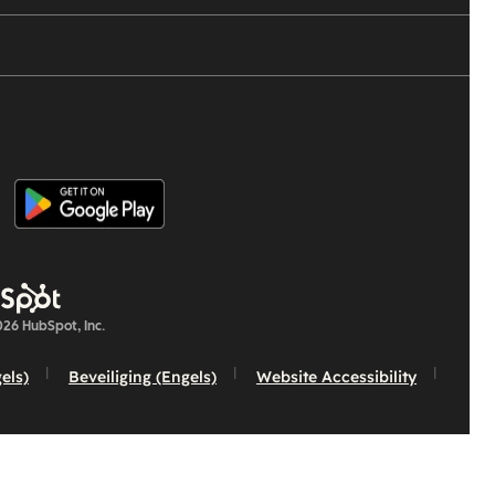
26 HubSpot, Inc.
els)
Beveiliging (Engels)
Website Accessibility