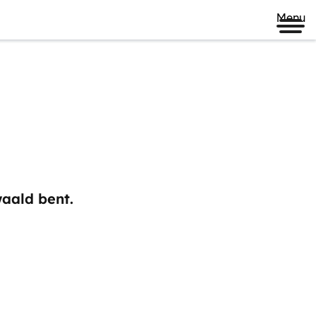
Menu
waald bent.