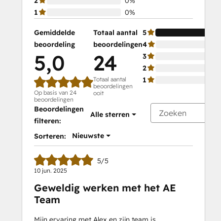
2
0%
1
0%
Gemiddelde
Totaal aantal
5
beoordeling
beoordelingen
4
5,0
24
3
2
Totaal aantal
1
beoordelingen
Op basis van 24
ooit
beoordelingen
Beoordelingen
Alle sterren
filteren:
Nieuwste
Sorteren:
5/5
10 jun. 2025
Geweldig werken met het AE
Team
Mijn ervaring met Alex en zijn team is