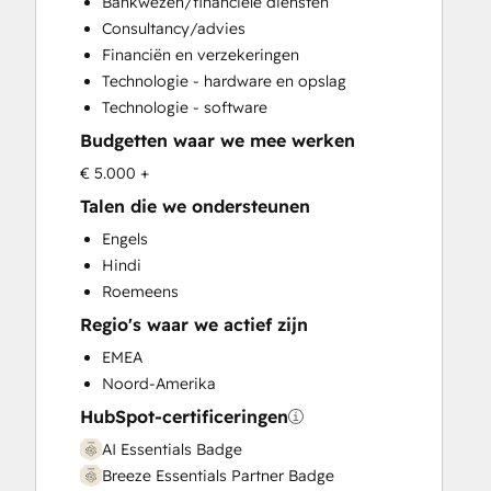
Bankwezen/financiële diensten
Customer Survey and Analysis
Consultancy/advies
Email Marketing
Financiën en verzekeringen
Full Inbound Marketing Services
Technologie - hardware en opslag
Help Desk Implementation
Technologie - software
HubSpot Onboarding
Budgetten waar we mee werken
Knowledge Base Development
Marketing Hub Enterprise Onboarding
€ 5.000 +
Marketing Hub Professional Onboarding
Talen die we ondersteunen
Programmable Automation
Engels
Sales and Marketing Alignment
Hindi
Sales Coaching and Training
Roemeens
Sales Enablement
Regio's waar we actief zijn
Sales Hub Enterprise Onboarding
Sales Hub Professional Onboarding
EMEA
Service Hub Enterprise Onboarding
Noord-Amerika
Service Hub Professional Onboarding
HubSpot-certificeringen
AI Essentials Badge
Breeze Essentials Partner Badge