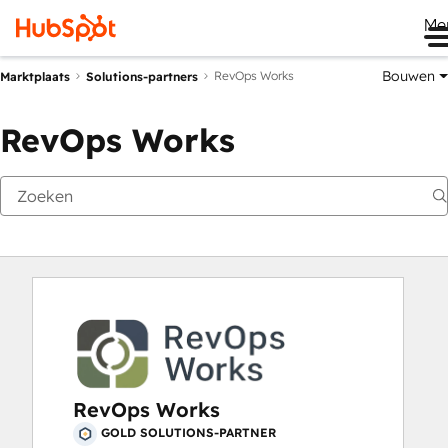
Me
Bouwen
RevOps Works
Marktplaats
Solutions-partners
RevOps Works
RevOps Works
GOLD SOLUTIONS-PARTNER