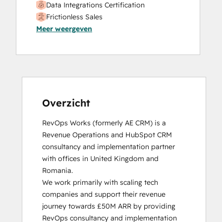
Data Integrations Certification
Frictionless Sales
Meer weergeven
HubSpot Sales Hub Software
Certification
HubSpot Solutions Partner
Inbound
Inbound Sales
Platform Consulting
Service Hub Software
Overzicht
RevOps Works (formerly AE CRM) is a 
Revenue Operations and HubSpot CRM 
consultancy and implementation partner 
with offices in United Kingdom and 
Romania. 

We work primarily with scaling tech 
companies and support their revenue 
journey towards £50M ARR by providing 
RevOps consultancy and implementation 