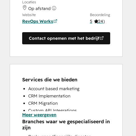
Locaties
Op afstand
Website
Beoordeling
RevOps Works
5
(
24
)
Contact opnemen met het bedrijf
Services die we bieden
Account based marketing
CRM Implementation
CRM Migration
Custom API Integrations
Meer weergeven
Customer Marketing
Branches waar we gespecialiseerd in
Customer Success Training
zijn
Customer Support Training