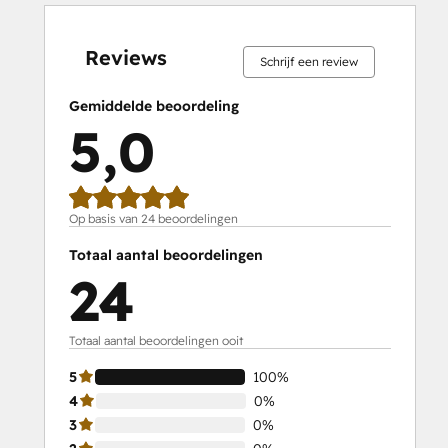
0%
0%
0%
0%
100%
0%
0%
0%
0%
100%
voltooid
voltooid
voltooid
voltooid
voltooid
voltooid
voltooid
voltooid
voltooid
voltooid
Reviews
Schrijf een review
Gemiddelde beoordeling
5,0
Op basis van 24 beoordelingen
Totaal aantal beoordelingen
24
Totaal aantal beoordelingen ooit
5
100%
4
0%
3
0%