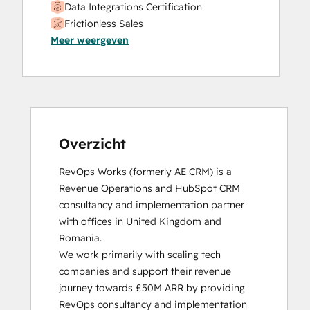
Data Integrations Certification
Frictionless Sales
Meer weergeven
HubSpot Sales Hub Software
Certification
HubSpot Solutions Partner
Inbound
Inbound Sales
Platform Consulting
Service Hub Software
Overzicht
RevOps Works (formerly AE CRM) is a 
Revenue Operations and HubSpot CRM 
consultancy and implementation partner 
with offices in United Kingdom and 
Romania. 

We work primarily with scaling tech 
companies and support their revenue 
journey towards £50M ARR by providing 
RevOps consultancy and implementation 