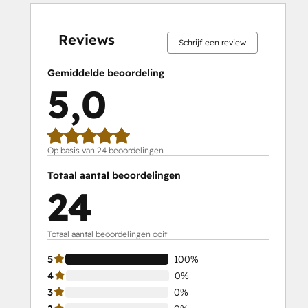
0%
0%
0%
0%
100%
0%
0%
0%
0%
100%
voltooid
voltooid
voltooid
voltooid
voltooid
voltooid
voltooid
voltooid
voltooid
voltooid
Reviews
Schrijf een review
Gemiddelde beoordeling
5,0
Op basis van 24 beoordelingen
Totaal aantal beoordelingen
24
Totaal aantal beoordelingen ooit
5
100%
4
0%
3
0%