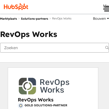
Me
Bouwen
RevOps Works
Marktplaats
Solutions-partners
RevOps Works
RevOps Works
GOLD SOLUTIONS-PARTNER