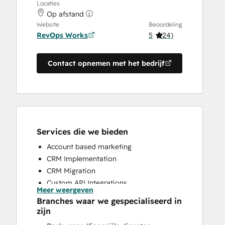
Locaties
Op afstand
Website
Beoordeling
RevOps Works
5
(
24
)
Contact opnemen met het bedrijf
Services die we bieden
Account based marketing
CRM Implementation
CRM Migration
Custom API Integrations
Meer weergeven
Customer Marketing
Branches waar we gespecialiseerd in
Customer Success Training
zijn
Customer Support Training