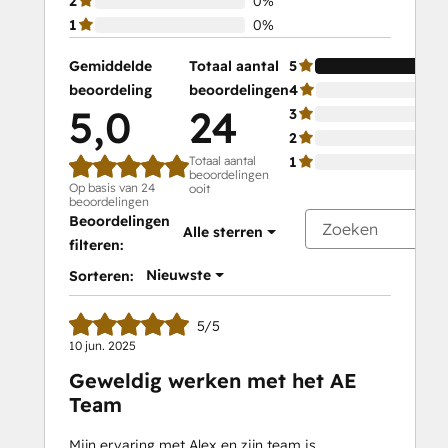
2
0%
1
0%
Gemiddelde
Totaal aantal
5
beoordeling
beoordelingen
4
5,0
24
3
2
Totaal aantal
1
beoordelingen
Op basis van 24
ooit
beoordelingen
Beoordelingen
Alle sterren
filteren:
Nieuwste
Sorteren:
5/5
10 jun. 2025
Geweldig werken met het AE
Team
Mijn ervaring met Alex en zijn team is