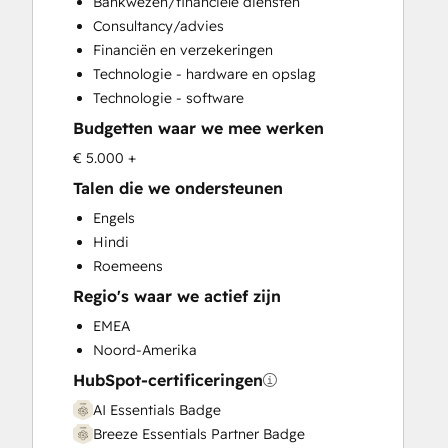
Bankwezen/financiële diensten
Customer Survey and Analysis
Consultancy/advies
Email Marketing
Financiën en verzekeringen
Full Inbound Marketing Services
Technologie - hardware en opslag
Help Desk Implementation
Technologie - software
HubSpot Onboarding
Budgetten waar we mee werken
Knowledge Base Development
Marketing Hub Enterprise Onboarding
€ 5.000 +
Marketing Hub Professional Onboarding
Talen die we ondersteunen
Programmable Automation
Engels
Sales and Marketing Alignment
Hindi
Sales Coaching and Training
Roemeens
Sales Enablement
Regio's waar we actief zijn
Sales Hub Enterprise Onboarding
Sales Hub Professional Onboarding
EMEA
Service Hub Enterprise Onboarding
Noord-Amerika
Service Hub Professional Onboarding
HubSpot-certificeringen
AI Essentials Badge
Breeze Essentials Partner Badge