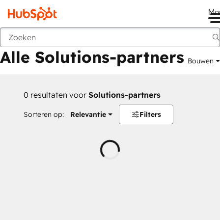
Me
Vorige
Alle Solutions-partners
Bouwen
0 resultaten voor
Solutions-partners
Sorteren op:
Relevantie
Filters
Wordt
geladen