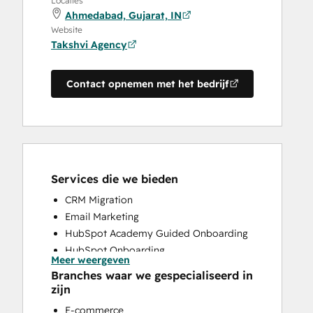
Locaties
Ahmedabad, Gujarat, IN
Website
Takshvi Agency
Contact opnemen met het bedrijf
Services die we bieden
CRM Migration
Email Marketing
HubSpot Academy Guided Onboarding
HubSpot Onboarding
Meer weergeven
Paid Advertising
Branches waar we gespecialiseerd in
Programmable Automation
zijn
Sales and Marketing Alignment
E-commerce