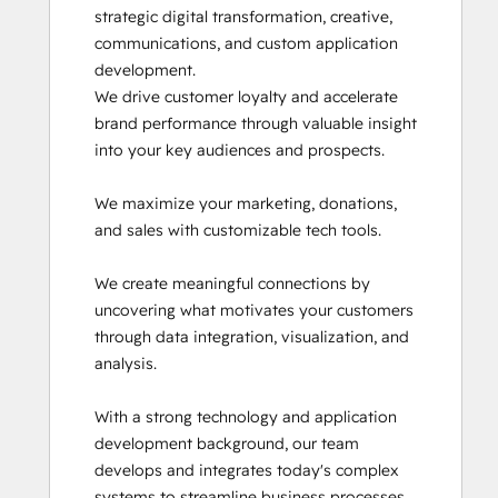
strategic digital transformation, creative, 
Inbound Marketing
communications, and custom application 
Inbound Marketing Optimization
development.

Integrating With HubSpot I: Foundations
We drive customer loyalty and accelerate 
Marketing Hub Demo
brand performance through valuable insight 
Objectives-Based Onboarding
into your key audiences and prospects.

Platform Consulting
Revenue Operations
We maximize your marketing, donations, 
Sales Hub Demo
and sales with customizable tech tools. 

Salesforce Integration Certification
SEO II
We create meaningful connections by 
Service Hub Software
uncovering what motivates your customers 
Solutions Architecture Foundations
through data integration, visualization, and 
analysis.

With a strong technology and application 
development background, our team 
develops and integrates today's complex 
systems to streamline business processes 