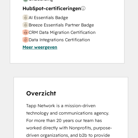
HubSpot-certificeringen
AI Essentials Badge
Breeze Essentials Partner Badge
CRM Data Migration Certification
Data Integrations Certification
Meer weergeven
Digital Marketing
HubSpot Architecture I: Data Models and
APIs
HubSpot Architecture II: Content and
Messaging Tools
HubSpot Implementation for Partners
HubSpot Marketing Hub Software
Overzicht
Certification
Tapp Network is a mission-driven 
HubSpot Reporting
technology and communications agency. 
HubSpot Sales Hub Software
For more than 20 years our team has 
Certification
worked directly with Nonprofits, purpose-
HubSpot Solutions Partner
driven organizations, and b2b to provide 
Inbound