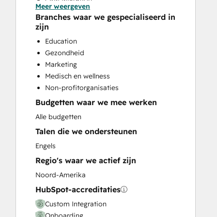
Meer weergeven
Custom API Integrations
Branches waar we gespecialiseerd in
Customer Marketing
zijn
Email Marketing
Education
Full Inbound Marketing Services
Gezondheid
HubSpot Onboarding
Marketing
Search Engine Optimization
Medisch en wellness
Social Media
Non-profitorganisaties
Website Design
Budgetten waar we mee werken
Website Development
Website Migration
Alle budgetten
Talen die we ondersteunen
Engels
Regio's waar we actief zijn
Noord-Amerika
HubSpot-accreditaties
Custom Integration
Onboarding