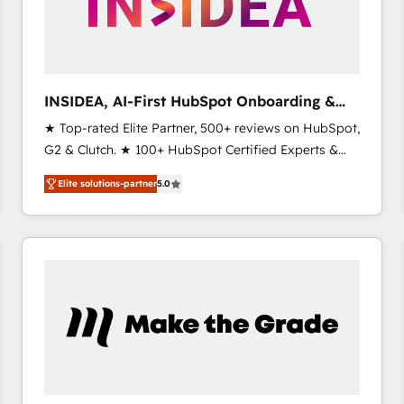
INSIDEA, AI-First HubSpot Onboarding &
RevOps
★ Top-rated Elite Partner, 500+ reviews on HubSpot,
G2 & Clutch. ★ 100+ HubSpot Certified Experts &
Trainers across the team ★ 1,500+ implementations
Elite solutions-partner
5.0
across five continents ★ AI-First, RevOps-led,
Onboarding obsessed ★ Company of the Year
2024/25 INSIDEA helps growing companies turn
HubSpot into a revenue engine. We onboard your
team, migrate your data, and build AI-powered
workflows that drive adoption from week one, in
your time zone. What we do ➤ Onboarding: Live in
weeks, with workflows built around your business,
not a template. ➤ Migration: Move from any legacy
CRM. Zero downtime, full data integrity. ➤