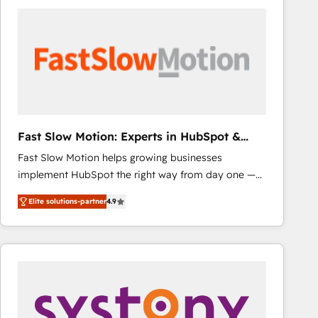
consistently ranked among their top 5 partners
worldwide, and with over 15 years in the ecosystem,
Huble has built a track record that speaks for itself.
One company, one operating model, delivering
across offices and consulting teams in the UK, USA,
Canada, Germany, France, Belgium, Singapore, and
South Africa. Certified compliant with ISO/IEC
27001:2022 and ISO 9001:2015 across all seven
Fast Slow Motion: Experts in HubSpot &
international offices and 175+ employees.
Salesforce
Fast Slow Motion helps growing businesses
implement HubSpot the right way from day one —
with the flexibility to scale as complexity increases.
Elite solutions-partner
4.9
Highly certified in both HubSpot and Salesforce, we
bring deep experience in CRM implementation,
integrations, and data migration across modern
business systems. Built to serve growing mid-
market and enterprise organizations, our team
combines strong technical execution with real
business perspective. Many of our consultants have