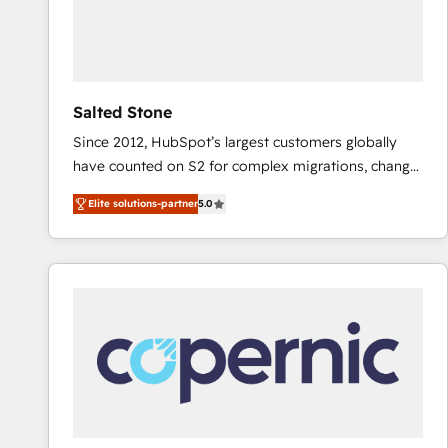
Salted Stone
Since 2012, HubSpot’s largest customers globally
have counted on S2 for complex migrations, change
management, systems integration, and creative
Elite solutions-partner
5.0
solutions that deliver measurable impact and
transform brand experiences As one of the few full-
service creative agencies in the HubSpot
ecosystem, we blend strategy, technology, & award-
winning design to build scalable, globally
regionalized HubSpot websites, integrated
marketing campaigns, & RevOps frameworks that
fuel long-term success We connect the entire
customer lifecycle through seamless integrations,
ensure long-term adoption with change-