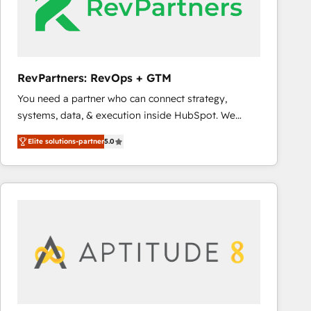
RevPartners: RevOps + GTM
You need a partner who can connect strategy,
systems, data, & execution inside HubSpot. We
bridge the gap where most agencies fall short by
Elite solutions-partner
5.0
combining GTM strategy with technical execution to
solve the right problem with the right solution. As the
only firm in the world to hold Elite Partner
Accreditations with both HubSpot and Clay, our
clients gain a unique advantage in CRM architecture,
pipeline generation, data intelligence, and go-to-
market execution. Why B2B Businesses Choose RP: -
Secure: Soc2 compliant 🛡️ - Pricing: Implementations
starting at $1,5k 💵 - Speed: Launch in 14 days ⚡ -
Global: 75+ RPers across five continents 🌐 - Scale: