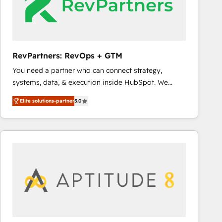
RevPartners: RevOps + GTM
You need a partner who can connect strategy,
systems, data, & execution inside HubSpot. We
bridge the gap where most agencies fall short by
Elite solutions-partner
5.0
combining GTM strategy with technical execution to
solve the right problem with the right solution. As the
only firm in the world to hold Elite Partner
Accreditations with both HubSpot and Clay, our
clients gain a unique advantage in CRM architecture,
pipeline generation, data intelligence, and go-to-
market execution. Why B2B Businesses Choose RP: -
Secure: Soc2 compliant 🛡️ - Pricing: Implementations
starting at $1,5k 💵 - Speed: Launch in 14 days ⚡ -
Global: 75+ RPers across five continents 🌐 - Scale: