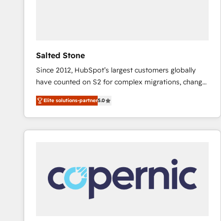
Salted Stone
Since 2012, HubSpot’s largest customers globally
have counted on S2 for complex migrations, change
management, systems integration, and creative
Elite solutions-partner
5.0
solutions that deliver measurable impact and
transform brand experiences As one of the few full-
service creative agencies in the HubSpot
ecosystem, we blend strategy, technology, & award-
winning design to build scalable, globally
regionalized HubSpot websites, integrated
marketing campaigns, & RevOps frameworks that
fuel long-term success We connect the entire
customer lifecycle through seamless integrations,
ensure long-term adoption with change-