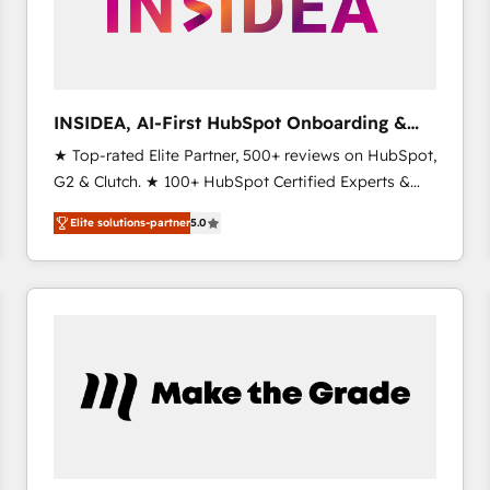
INSIDEA, AI-First HubSpot Onboarding &
RevOps
★ Top-rated Elite Partner, 500+ reviews on HubSpot,
G2 & Clutch. ★ 100+ HubSpot Certified Experts &
Trainers across the team ★ 1,500+ implementations
Elite solutions-partner
5.0
across five continents ★ AI-First, RevOps-led,
Onboarding obsessed ★ Company of the Year
2024/25 INSIDEA helps growing companies turn
HubSpot into a revenue engine. We onboard your
team, migrate your data, and build AI-powered
workflows that drive adoption from week one, in
your time zone. What we do ➤ Onboarding: Live in
weeks, with workflows built around your business,
not a template. ➤ Migration: Move from any legacy
CRM. Zero downtime, full data integrity. ➤