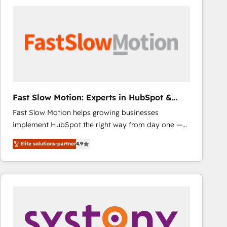
consistently ranked among their top 5 partners
worldwide, and with over 15 years in the ecosystem,
Huble has built a track record that speaks for itself.
One company, one operating model, delivering
across offices and consulting teams in the UK, USA,
Canada, Germany, France, Belgium, Singapore, and
South Africa. Certified compliant with ISO/IEC
27001:2022 and ISO 9001:2015 across all seven
Fast Slow Motion: Experts in HubSpot &
international offices and 175+ employees.
Salesforce
Fast Slow Motion helps growing businesses
implement HubSpot the right way from day one —
with the flexibility to scale as complexity increases.
Elite solutions-partner
4.9
Highly certified in both HubSpot and Salesforce, we
bring deep experience in CRM implementation,
integrations, and data migration across modern
business systems. Built to serve growing mid-
market and enterprise organizations, our team
combines strong technical execution with real
business perspective. Many of our consultants have