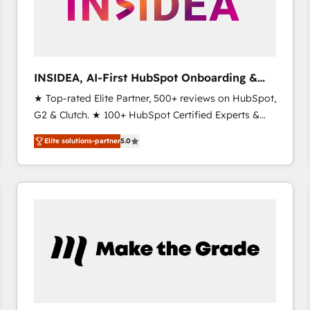
INSIDEA, AI-First HubSpot Onboarding &
RevOps
★ Top-rated Elite Partner, 500+ reviews on HubSpot,
G2 & Clutch. ★ 100+ HubSpot Certified Experts &
Trainers across the team ★ 1,500+ implementations
Elite solutions-partner
5.0
across five continents ★ AI-First, RevOps-led,
Onboarding obsessed ★ Company of the Year
2024/25 INSIDEA helps growing companies turn
HubSpot into a revenue engine. We onboard your
team, migrate your data, and build AI-powered
workflows that drive adoption from week one, in
your time zone. What we do ➤ Onboarding: Live in
weeks, with workflows built around your business,
not a template. ➤ Migration: Move from any legacy
CRM. Zero downtime, full data integrity. ➤