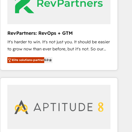
RevPartners: RevOps + GTM
It's harder to win. It's not just you. It should be easier
to grow now than ever before, but it's not. So our
focus is serving you, the person responsible for the
Elite solutions-partner
5.0
revenue number. We do that by bridging the gap
where agencies fail: combining GTM strategy with
technical execution to solve the right problem at the
right time, with the right solution. We don’t just
implement your CRM. We engineer revenue
outcomes for the GTM owner on HubSpot. We Build
Different Because We're Built Different: - Secure:
Soc2 compliant 🛡️ - Onboarding: Implementations
starting from $1,5k - Clay: Elite Studio Solutions
Partner 🤝 - Global: 75+ RPers across five continents