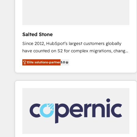
Salted Stone
Since 2012, HubSpot’s largest customers globally
have counted on S2 for complex migrations, change
management, systems integration, and creative
Elite solutions-partner
5.0
solutions that deliver measurable impact and
transform brand experiences As one of the few full-
service creative agencies in the HubSpot
ecosystem, we blend strategy, technology, & award-
winning design to build scalable, globally
regionalized HubSpot websites, integrated
marketing campaigns, & RevOps frameworks that
fuel long-term success We connect the entire
customer lifecycle through seamless integrations,
ensure long-term adoption with change-