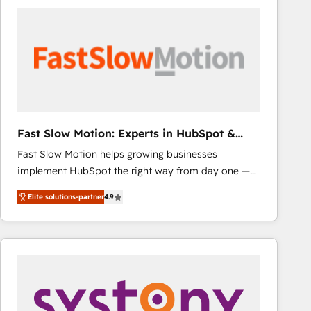
consistently ranked among their top 5 partners
worldwide, and with over 15 years in the ecosystem,
Huble has built a track record that speaks for itself.
One company, one operating model, delivering
across offices and consulting teams in the UK, USA,
Canada, Germany, France, Belgium, Singapore, and
South Africa. Certified compliant with ISO/IEC
27001:2022 and ISO 9001:2015 across all seven
Fast Slow Motion: Experts in HubSpot &
international offices and 175+ employees.
Salesforce
Fast Slow Motion helps growing businesses
implement HubSpot the right way from day one —
with the flexibility to scale as complexity increases.
Elite solutions-partner
4.9
Highly certified in both HubSpot and Salesforce, we
bring deep experience in CRM implementation,
integrations, and data migration across modern
business systems. Built to serve growing mid-
market and enterprise organizations, our team
combines strong technical execution with real
business perspective. Many of our consultants have