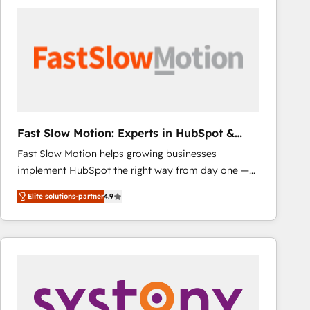
consistently ranked among their top 5 partners
worldwide, and with over 15 years in the ecosystem,
Huble has built a track record that speaks for itself.
One company, one operating model, delivering
across offices and consulting teams in the UK, USA,
Canada, Germany, France, Belgium, Singapore, and
South Africa. Certified compliant with ISO/IEC
27001:2022 and ISO 9001:2015 across all seven
Fast Slow Motion: Experts in HubSpot &
international offices and 175+ employees.
Salesforce
Fast Slow Motion helps growing businesses
implement HubSpot the right way from day one —
with the flexibility to scale as complexity increases.
Elite solutions-partner
4.9
Highly certified in both HubSpot and Salesforce, we
bring deep experience in CRM implementation,
integrations, and data migration across modern
business systems. Built to serve growing mid-
market and enterprise organizations, our team
combines strong technical execution with real
business perspective. Many of our consultants have