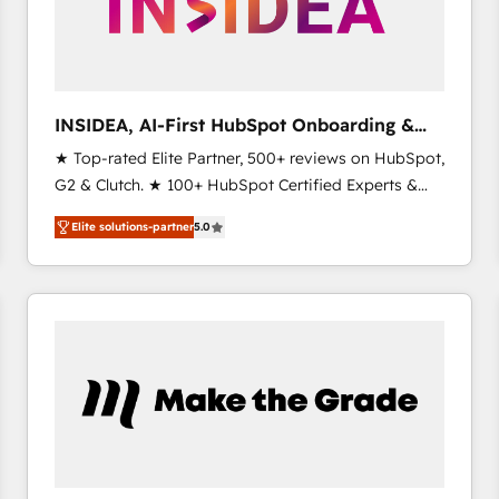
INSIDEA, AI-First HubSpot Onboarding &
RevOps
★ Top-rated Elite Partner, 500+ reviews on HubSpot,
G2 & Clutch. ★ 100+ HubSpot Certified Experts &
Trainers across the team ★ 1,500+ implementations
Elite solutions-partner
5.0
across five continents ★ AI-First, RevOps-led,
Onboarding obsessed ★ Company of the Year
2024/25 INSIDEA helps growing companies turn
HubSpot into a revenue engine. We onboard your
team, migrate your data, and build AI-powered
workflows that drive adoption from week one, in
your time zone. What we do ➤ Onboarding: Live in
weeks, with workflows built around your business,
not a template. ➤ Migration: Move from any legacy
CRM. Zero downtime, full data integrity. ➤