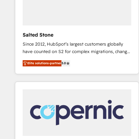
Salted Stone
Since 2012, HubSpot’s largest customers globally
have counted on S2 for complex migrations, change
management, systems integration, and creative
Elite solutions-partner
5.0
solutions that deliver measurable impact and
transform brand experiences As one of the few full-
service creative agencies in the HubSpot
ecosystem, we blend strategy, technology, & award-
winning design to build scalable, globally
regionalized HubSpot websites, integrated
marketing campaigns, & RevOps frameworks that
fuel long-term success We connect the entire
customer lifecycle through seamless integrations,
ensure long-term adoption with change-