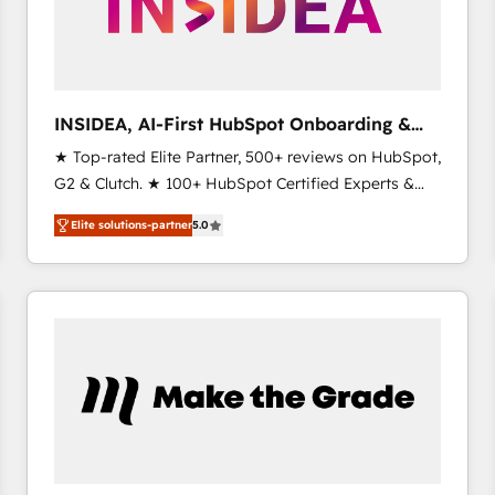
INSIDEA, AI-First HubSpot Onboarding &
RevOps
★ Top-rated Elite Partner, 500+ reviews on HubSpot,
G2 & Clutch. ★ 100+ HubSpot Certified Experts &
Trainers across the team ★ 1,500+ implementations
Elite solutions-partner
5.0
across five continents ★ AI-First, RevOps-led,
Onboarding obsessed ★ Company of the Year
2024/25 INSIDEA helps growing companies turn
HubSpot into a revenue engine. We onboard your
team, migrate your data, and build AI-powered
workflows that drive adoption from week one, in
your time zone. What we do ➤ Onboarding: Live in
weeks, with workflows built around your business,
not a template. ➤ Migration: Move from any legacy
CRM. Zero downtime, full data integrity. ➤