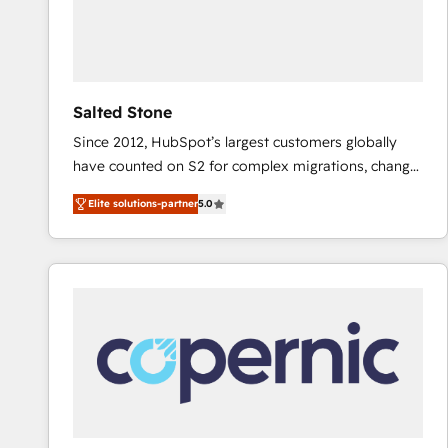
Salted Stone
Since 2012, HubSpot’s largest customers globally
have counted on S2 for complex migrations, change
management, systems integration, and creative
Elite solutions-partner
5.0
solutions that deliver measurable impact and
transform brand experiences As one of the few full-
service creative agencies in the HubSpot
ecosystem, we blend strategy, technology, & award-
winning design to build scalable, globally
regionalized HubSpot websites, integrated
marketing campaigns, & RevOps frameworks that
fuel long-term success We connect the entire
customer lifecycle through seamless integrations,
ensure long-term adoption with change-