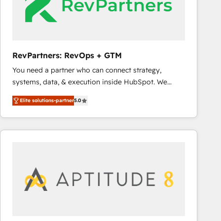
RevPartners: RevOps + GTM
You need a partner who can connect strategy,
systems, data, & execution inside HubSpot. We
bridge the gap where most agencies fall short by
Elite solutions-partner
5.0
combining GTM strategy with technical execution to
solve the right problem with the right solution. As the
only firm in the world to hold Elite Partner
Accreditations with both HubSpot and Clay, our
clients gain a unique advantage in CRM architecture,
pipeline generation, data intelligence, and go-to-
market execution. Why B2B Businesses Choose RP: -
Secure: Soc2 compliant 🛡️ - Pricing: Implementations
starting at $1,5k 💵 - Speed: Launch in 14 days ⚡ -
Global: 75+ RPers across five continents 🌐 - Scale: