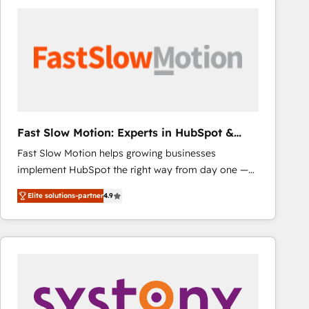
consistently ranked among their top 5 partners
worldwide, and with over 15 years in the ecosystem,
Huble has built a track record that speaks for itself.
One company, one operating model, delivering
across offices and consulting teams in the UK, USA,
Canada, Germany, France, Belgium, Singapore, and
South Africa. Certified compliant with ISO/IEC
27001:2022 and ISO 9001:2015 across all seven
Fast Slow Motion: Experts in HubSpot &
international offices and 175+ employees.
Salesforce
Fast Slow Motion helps growing businesses
implement HubSpot the right way from day one —
with the flexibility to scale as complexity increases.
Elite solutions-partner
4.9
Highly certified in both HubSpot and Salesforce, we
bring deep experience in CRM implementation,
integrations, and data migration across modern
business systems. Built to serve growing mid-
market and enterprise organizations, our team
combines strong technical execution with real
business perspective. Many of our consultants have