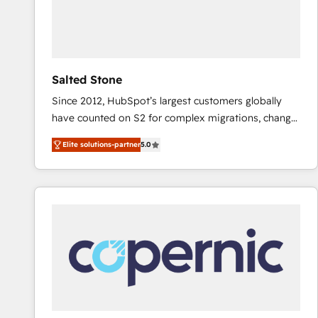
Salted Stone
Since 2012, HubSpot’s largest customers globally
have counted on S2 for complex migrations, change
management, systems integration, and creative
Elite solutions-partner
5.0
solutions that deliver measurable impact and
transform brand experiences As one of the few full-
service creative agencies in the HubSpot
ecosystem, we blend strategy, technology, & award-
winning design to build scalable, globally
regionalized HubSpot websites, integrated
marketing campaigns, & RevOps frameworks that
fuel long-term success We connect the entire
customer lifecycle through seamless integrations,
ensure long-term adoption with change-