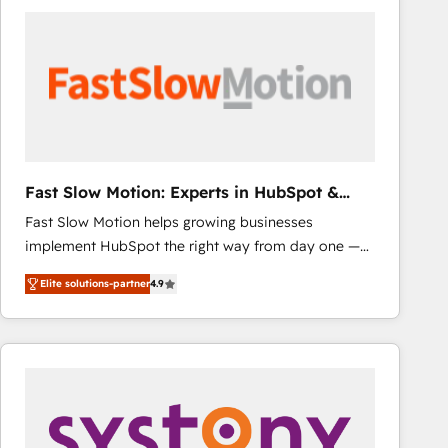
consistently ranked among their top 5 partners
worldwide, and with over 15 years in the ecosystem,
Huble has built a track record that speaks for itself.
One company, one operating model, delivering
across offices and consulting teams in the UK, USA,
Canada, Germany, France, Belgium, Singapore, and
South Africa. Certified compliant with ISO/IEC
27001:2022 and ISO 9001:2015 across all seven
Fast Slow Motion: Experts in HubSpot &
international offices and 175+ employees.
Salesforce
Fast Slow Motion helps growing businesses
implement HubSpot the right way from day one —
with the flexibility to scale as complexity increases.
Elite solutions-partner
4.9
Highly certified in both HubSpot and Salesforce, we
bring deep experience in CRM implementation,
integrations, and data migration across modern
business systems. Built to serve growing mid-
market and enterprise organizations, our team
combines strong technical execution with real
business perspective. Many of our consultants have