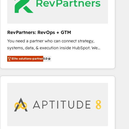
RevPartners: RevOps + GTM
You need a partner who can connect strategy,
systems, data, & execution inside HubSpot. We
bridge the gap where most agencies fall short by
Elite solutions-partner
5.0
combining GTM strategy with technical execution to
solve the right problem with the right solution. As the
only firm in the world to hold Elite Partner
Accreditations with both HubSpot and Clay, our
clients gain a unique advantage in CRM architecture,
pipeline generation, data intelligence, and go-to-
market execution. Why B2B Businesses Choose RP: -
Secure: Soc2 compliant 🛡️ - Pricing: Implementations
starting at $1,5k 💵 - Speed: Launch in 14 days ⚡ -
Global: 75+ RPers across five continents 🌐 - Scale: