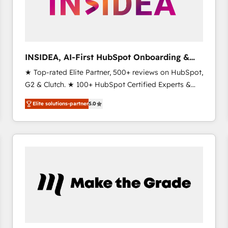
INSIDEA, AI-First HubSpot Onboarding &
RevOps
★ Top-rated Elite Partner, 500+ reviews on HubSpot,
G2 & Clutch. ★ 100+ HubSpot Certified Experts &
Trainers across the team ★ 1,500+ implementations
Elite solutions-partner
5.0
across five continents ★ AI-First, RevOps-led,
Onboarding obsessed ★ Company of the Year
2024/25 INSIDEA helps growing companies turn
HubSpot into a revenue engine. We onboard your
team, migrate your data, and build AI-powered
workflows that drive adoption from week one, in
your time zone. What we do ➤ Onboarding: Live in
weeks, with workflows built around your business,
not a template. ➤ Migration: Move from any legacy
CRM. Zero downtime, full data integrity. ➤