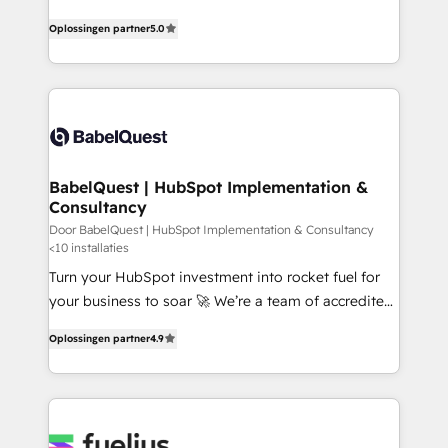
Innovation HubSpot Impact Award - Platform
complexity, so your team can put HubSpot to work...
Oplossingen partner
5.0
Migration Excellence HubSpot Impact Award -
Welcome to our Profile! We help with: • CRM
Platform Excellence 40+ full-time HubSpot
implementation, reports, workflows, and team
professionals. 100s of certifications and
training • CRM migration from Salesforce, Pipedrive,
accreditations with HubSpot.
Dynamics and others • Technical projects including
custom API integrations • AI governance for
HubSpot-centred operations A little about us: •
Boutique 'Elite' team of 12 • 150+ clients across Sales
BabelQuest | HubSpot Implementation &
Consultancy
Hub, Marketing Hub, Service Hub, Data Hub and
CMS • ISO/IEC 27001:2022, ISO 9001:2015, and ISO
Door BabelQuest | HubSpot Implementation & Consultancy
<10 installaties
42001:2023 certified - the AI management standard •
Turn your HubSpot investment into rocket fuel for
GuardHub: our AI governance framework, built on
your business to soar 🚀 We’re a team of accredited
ISO 42001 Ready for the next step? Click the 👈
HubSpot experts ready to help you. We can
'𝗖𝗼𝗻𝘁𝗮𝗰𝘁 𝗯𝘂𝘀𝗶𝗻𝗲𝘀𝘀' button to get in touch (𝘸𝘦'𝘳𝘦
Oplossingen partner
4.9
implement the platform into complex business
𝘴𝘶𝘱𝘦𝘳 𝘳𝘦𝘴𝘱𝘰𝘯𝘴𝘪𝘷𝘦)
environments, optimise what you've got and make
sure you can actually use it, build your website in
HubSpot or create an inbound marketing strategy
for you and execute it on HubSpot. We are on the