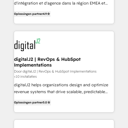
you don't know' recommendations to maximize
d'intégration et d'agence dans la région EMEA et
conversions! OTF is an Elite Partner (top 1% of
North America. Avec plus de 115 experts en
6,500+ Partners) and was named 2023 HubSpot
Oplossingen partner
4.9
marketing automation, Growth, Revops, CRM et
Partner of the Year 💥 Trusted by 2,500+ companies
webdesign. Markentive is both a consulting firm, a
to help them scale and close more business, by
digital agency and an integrator. With over 115
using HubSpot (the right way). ⭐️ Here's more info:
experts in marketing automation, growth, revops,
www.onthefuze.com/hubspot-admin Contact us to
CRM and webdesign (We focus on EMEA - USA
learn more!
customers).
digitalJ2 | RevOps & HubSpot
Implementations
Door digitalJ2 | RevOps & HubSpot Implementations
<10 installaties
digitalJ2 helps organizations design and optimize
revenue systems that drive scalable, predictable
growth. As a triple-accredited HubSpot Solutions
Oplossingen partner
5.0
Partner, we specialize in both strategic RevOps
planning and hands-on technical execution - building
the operational foundation companies need to
thrive. Industries we specialize in: - Manufacturing -