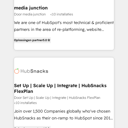
on-demand bundle services. Connect with us today!
media junction
Door media junction
<10 installaties
We are one of HubSpot's most technical & proficient
partners in the area of re-platforming, website
design & development. We specialize in multi-hub
Oplossingen partner
5.0
implementations for mid-market & enterprise
companies. We are woman-owned, powered by
coffee, and we ❤️ dogs. We produce award-winning
work for our clients. 🏆2023 Technical Expertise
Impact Award 🏆2022 Technical Expertise Impact
Award 🏆2022 Platform Migration Excellence Impact
Award 🏆2020 Elite Solutions Partner 🏆2019
Set Up | Scale Up | Integrate | HubSnacks
FlexPlan
Integrations HubSpot Impact Award 🏆2019
Marketing Enablement HubSpot Impact Award 🏆
Door Set Up | Scale Up | Integrate | HubSnacks FlexPlan
<10 installaties
2018 Website Design HubSpot Impact Award 🏆2017
Join over 1,500 Companies globally who've chosen
Website Design HubSpot Impact Award 🏆2016
HubSnacks as their on-ramp to HubSpot since 2014
Growth-Driven Design Agency of the Year 🏆2016
Simple pay-as-you-go plans that accelerate value...
Sales Enablement HubSpot Impact Award 🏆2015