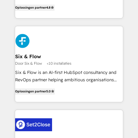
integration capabilities 💼 Consultative, long-term
herramienta: es del enfoque con el que se
partners who will embed ourselves into your
Oplossingen partner
4.8
implementó. Trabajamos con un catálogo de +80
business, processes and systems 🏢 We specialise in
casos de uso: cada uno resuelve un problema
working with mid-market and enterprise
concreto de tu operación en HubSpot. La entrega
organisations, global organisations and those with
toma de 1 a 3 semanas por caso, abordamos varios
complex use cases 🏆 CRM Implementation,
en paralelo cuando tiene sentido, y siempre
Platform Enablement, Custom Integration and
confirmamos resultados antes de seguir avanzando.
Onboarding Accredited 🔐 ISO27001 & ISO9001
Empiezas a ver resultados antes de que termine el
Six & Flow
Certified
mes. 🏆 HubSpot Partner of the Year 2022, máximo
Door Six & Flow
<10 installaties
reconocimiento del ecosistema. Elite Solutions
Six & Flow is an AI-first HubSpot consultancy and
Partner, el nivel más alto. +700 clientes
RevOps partner helping ambitious organisations
implementados en LATAM, Marcas como Hyatt,
grow with clarity, confidence, and intelligence.
Hospital ABC, Hogares Unión, Yves Rocher,
Oplossingen partner
5.0
Operating across the UK, Netherlands, Ireland, and
MacStore, Café Britt, Bella Piel, confiaron en
Canada, we’ve delivered thousands of successful
nosotros para impulsar la eficiencia de sus procesos
HubSpot projects for mid-market and enterprise
en HubSpot. No necesitas tener todas las
clients worldwide, with over 10 years experience. We
respuestas para empezar. Te ayudamos a identificar
combine HubSpot, data, and AI to design connected
el primer caso de uso que más impacto te dará.
go-to-market systems that align people, process,
Solo continúas si ves valor real en los primeros 14