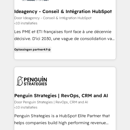
the largest technical consulting team of any HubSpot
partner and expertise across operational strategy,
Ideagency - Conseil & Intégration HubSpot
business-first process building, system integration,
Door Ideagency - Conseil & Intégration HubSpot
<10 installaties
custom development, and extensibility. When you
work with Aptitude 8, you get a team – not an
Les PME et ETI françaises font face à une décennie
individual – with embedded consulting, strategy,
décisive. D'ici 2030, une vague de consolidation va
development, and project management. We have
recomposer le marché. Seules survivront les
Oplossingen partner
4.9
100% US-based, FTE team members. We offer
entreprises qui auront réussi leur transformation. Le
project-based and managed services engagements
problème ? 58% des dirigeants savent que l'IA est
that include new HubSpot implementations,
vitale pour leur survie. Mais 57% n'ont aucune
migrations from other platforms, systems
stratégie. Et 43% ne maîtrisent même pas leurs
integration, extensibility, custom development, and
données. C'est le paradoxe français : conscience
ongoing RevOps support.
totale, action nulle. La solution s'appelle l'Entreprise
Augmentée. Ce n'est pas une entreprise qui utilise
Penguin Strategies | RevOps, CRM and AI
l'IA. C'est une organisation qui a réussi la symbiose
Door Penguin Strategies | RevOps, CRM and AI
<10 installaties
entre l'expertise humaine et l'intelligence artificielle.
Pas pour remplacer l'humain, mais pour l'augmenter.
Penguin Strategies is a HubSpot Elite Partner that
Chez Ideagency, nous accompagnons cette
helps companies build high performing revenue
transformation. D'abord les fondations : des
operations across complex sales cycles, multi