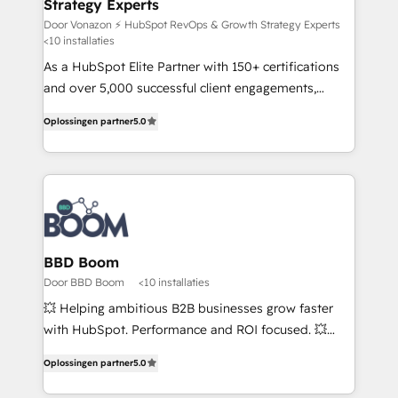
Strategy Experts
is to empower you to unlock HubSpot’s full potential
—faster. Through expert training, unmatched
Door Vonazon ⚡ HubSpot RevOps & Growth Strategy Experts
<10 installaties
responsiveness, and ongoing support, we equip
As a HubSpot Elite Partner with 150+ certifications
your team to adopt new systems with confidence
and over 5,000 successful client engagements,
and achieve a unified, data-driven approach to
Vonazon turns marketing complexity into
customer engagement.
Oplossingen partner
5.0
measurable, scalable growth. From onboarding to
enterprise-grade campaigns, our in-house team
builds scalable strategies that drive long-term
revenue. ⚙️ HubSpot Integration & Optimization •
Seamless CRM, CMS, and automation setup •
Complex platform migrations and data cleanups •
Custom APIs and third-party integrations 📈 End-to-
BBD Boom
End Revenue Acceleration • Lifecycle marketing and
Door BBD Boom
<10 installaties
pipeline growth programs • Sales enablement tools
💥 Helping ambitious B2B businesses grow faster
and CRM optimization • Retention strategies with
with HubSpot. Performance and ROI focused. 💥
customer journey mapping 🏅 Elite-Level HubSpot
BBD Boom is the HubSpot partner that can help you
Execution • 750+ onboardings and 2,000+
Oplossingen partner
5.0
to HubSpot Better. We work with your teams to
implementations • Deep expertise across marketing,
solve all your HubSpot challenges and improve user