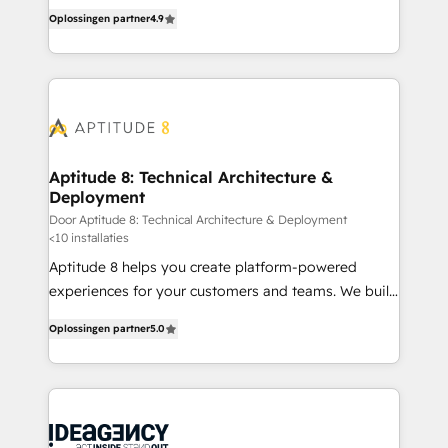
B2B à travers l’acquisition de nouveaux clients,
HubSpot dans votre organisation. Pour toute
Oplossingen partner
4.9
l'intégration CRM et le développement des revenus
question technique ou besoin de structuration de
auprès de vos comptes existants. En France et à
votre projet HubSpot, contactez notre équipe pour
l'international, nous travaillons avec des ETI
un échange dédié.
ambitieuses, des grands groupes voulant aller au-
delà d’une simple transformation digitale et des
startups florissantes. Nos 3 grandes expertises sont :
➤ L’intégration de CRM et de méthodologie RevOps
Aptitude 8: Technical Architecture &
Deployment
pour aligner les équipes marketing, commerciales et
support client (data migration, synchronisation API,
Door Aptitude 8: Technical Architecture & Deployment
<10 installaties
audit et maintenance) ➤ La création de sites internet
Aptitude 8 helps you create platform-powered
de conversion qui transforment les visiteurs en
experiences for your customers and teams. We build
opportunités d'affaires ➤ La mise en place de
multi-hub solutions and orchestrate operations
stratégies d'acquisition marketing (SEO, SEA,
Oplossingen partner
5.0
across your entire tech stack. Aptitude 8 is trusted
inbound, automatisation marketing, ABM, IA,
by top brands such as Lenovo, Bluetooth,
emailing) Informations clés : - 10 ans d'expérience -
International Sports Sciences Association, SXSW,
100+ intégrations CRM HubSpot réussies - 40
Notion, Soundcloud, American Nurses Association,
experts conseil - 150 certifications HubSpot
Randstad, Uber Freight, and HubSpot itself. We have
cumulées