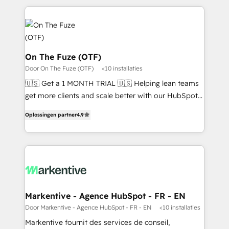
services, smart agents, and purpose-built apps,
tailored to your business. Together, we unlock
results, fast. ⚙️CRM & RevOps: Align all Hubs to your
buyer journey for clean data, scalability, & reporting.
🎯Demand Gen & ABM: Drive pipeline with inbound,
On The Fuze (OTF)
ABM, AEO, SEO, & paid media. 👩‍💻Web Design:
Door On The Fuze (OTF)
<10 installaties
Build high-performing websites with UX, messaging,
🇺🇸 Get a 1 MONTH TRIAL 🇺🇸 Helping lean teams
& conversion strategy that drive results. 🤖AI
get more clients and scale better with our HubSpot
Strategy: Activate Breeze Agents, configure HubSpot
Consulting & 'Done For You' Services. 🚀 Who We
AI, & maximize AEO with tailored AI services. 🧩
Oplossingen partner
4.9
Work With 🚀 We help lean, growing companies: -
Integrations: Extend HubSpot with custom
Win more business - Reduce no-shows - Improve
integrations, hosting, & maintenance.
lead & deal conversion rates - Scale with less
headcount ...by using HubSpot's full capabilities. 🤓
What do you get? 🤓 Our client's are too busy to
learn the ins-and-outs of HubSpot. We give you a
Personal Consultant + Tech Team to handle the
Markentive - Agence HubSpot - FR - EN
heavy lifting of mapping out AND building your ideal
Door Markentive - Agence HubSpot - FR - EN
<10 installaties
system. + Get best practices and 'don't know what
Markentive fournit des services de conseil,