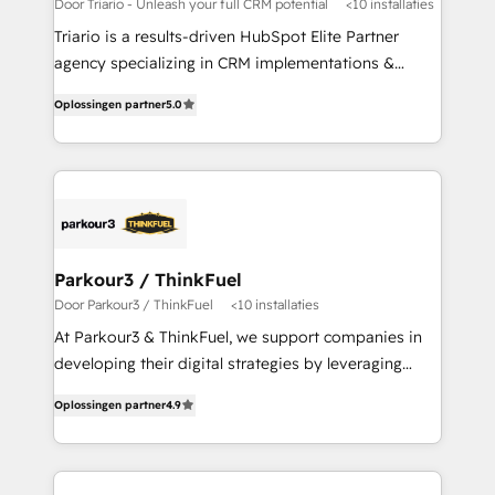
Blue Frog in the HubSpot ecosystem leading the
Door Triario - Unleash your full CRM potential
<10 installaties
way for customers!" - Yamini Rangan, CEO of
Triario is a results-driven HubSpot Elite Partner
HubSpot “Our experience with the team at Blue Frog
agency specializing in CRM implementations &
has been nothing short of extraordinary. Their years
migrations, Revenue Operations, Custom
of experience and quality of skilled staff has earned
Oplossingen partner
5.0
Integrations, Custom AI agents and AI-ready Website
them a trusted reputation within the HubSpot
Design With over 15 years of experience, we help
ecosystem as a reliable partner capable of delivering
companies bridge the gap between marketing, sales,
remarkable experiences for our most sophisticated
and customer success through smart automation,
clients.” - Brian Garvey, VP, Solutions Partner
data hygiene, and tailored HubSpot solutions. Our
Program, HubSpot.
clients choose us because we blend the expertise of
a global consultancy with the care and agility of a
Parkour3 / ThinkFuel
boutique firm. At Triario, we’re big enough to deliver
Door Parkour3 / ThinkFuel
<10 installaties
but small enough to listen. Our Services: HubSpot
At Parkour3 & ThinkFuel, we support companies in
implementations & data migration Custom AI agents
developing their digital strategies by leveraging
Revenue Operations API integrations AI-ready
technologies and automating their marketing and
Website design Let’s turn your CRM into your growth
Oplossingen partner
4.9
sales processes to generate growth. Our offer spans
engine!
from Strategy to Operations. We specialize in CRM
onboarding and implementation, web design, sales