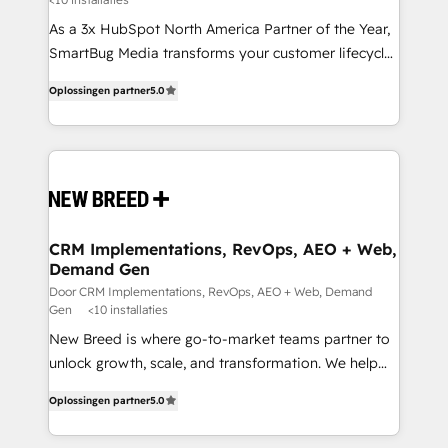
custom AI agents, and high-integrity migrations for
As a 3x HubSpot North America Partner of the Year,
total reporting clarity. Security & Compliance: SOC 2
SmartBug Media transforms your customer lifecycle
Type I and HIPAA attested for enterprise-grade data
into a revenue engine. Our unified ecosystem
security. 🏆 Why Bluleadz? GTM OS Partner | 16+
Oplossingen partner
5.0
includes specialized divisions Globalia (AI &
Years Experience | 1,000+ Five-Star Reviews
Software) and Point Success Media (Paid Media),
making this the official home for all three brands. 🔄
Implementation & Integration - Seamless migrations
and system integrations powered by Globalia’s
technical development team. - 19 HubSpot-certified
trainers to drive platform adoption. 📈 Revenue
CRM Implementations, RevOps, AEO + Web,
Demand Gen
Generation - Full-funnel marketing and high-
performance advertising via Point Success Media. -
Door CRM Implementations, RevOps, AEO + Web, Demand
Gen
<10 installaties
Expert deployment of Breeze AI and custom agents
New Breed is where go-to-market teams partner to
to automate growth. 🏆 Elite Excellence - 8 platform
unlock growth, scale, and transformation. We help
accreditations and deep HIPAA-compliance
companies activate HubSpot’s AI-powered
expertise. - A team of 250+ experts dedicated to
Oplossingen partner
5.0
customer platform and operationalize HubSpot’s
your resilient growth.
Loop Marketing framework through expert-led