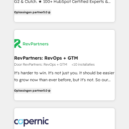
G2 & Clutch. ★ 100+ HubSpot Certified Experts &
and service to drive sustainable growth With 6 key
Trainers across the team ★ 1,500+ implementations
HubSpot accreditations and experience across
Oplossingen partner
5.0
across five continents ★ AI-First, RevOps-led,
hundreds of organizations in dozens of industries,
Onboarding obsessed ★ Company of the Year
there’s a good chance one of our globally integrated
2024/25 INSIDEA helps growing companies turn
teams has worked with clients just like you Let’s
HubSpot into a revenue engine. We onboard your
explore whether S2 is the partner you’ve been
team, migrate your data, and build AI-powered
looking for...and get your next big initiative moving!
workflows that drive adoption from week one, in
your time zone. What we do ➤ Onboarding: Live in
RevPartners: RevOps + GTM
weeks, with workflows built around your business,
Door RevPartners: RevOps + GTM
<10 installaties
not a template. ➤ Migration: Move from any legacy
It's harder to win. It's not just you. It should be easier
CRM. Zero downtime, full data integrity. ➤
to grow now than ever before, but it's not. So our
Implementation: Configure HubSpot to run your
focus is serving you, the person responsible for the
revenue process. Sales, marketing, and service wired
Oplossingen partner
5.0
revenue number. We do that by bridging the gap
together. ➤ AI and Integrations: Layer Breeze AI,
where agencies fail: combining GTM strategy with
custom agents, and APIs to remove manual work. ➤
technical execution to solve the right problem at the
Ongoing Management: Monthly tune-ups, feature
right time, with the right solution. We don’t just
rollouts, adoption coaching. Buying HubSpot,
implement your CRM. We engineer revenue
switching to it, or reviving a stale portal? We are
outcomes for the GTM owner on HubSpot. We Build