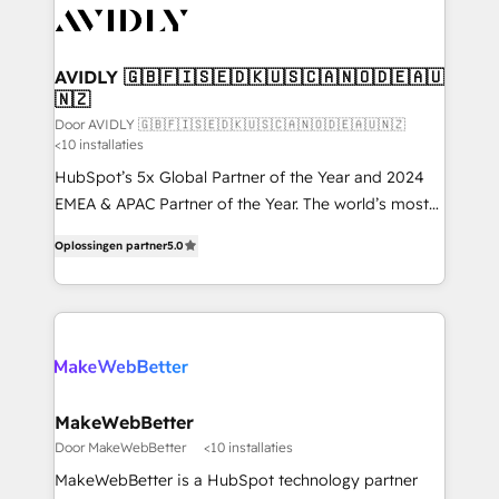
Healthcare - Financial Services - Managed IT (MSP) -
Franchises - Professional Services - And more! How
we help: ✔️ Full HubSpot implementations and portal
AVIDLY 🇬🇧🇫🇮🇸🇪🇩🇰🇺🇸🇨🇦🇳🇴🇩🇪🇦🇺
🇳🇿
optimization ✔️ Data migrations, CRM architecture,
and reporting foundations ✔️ Custom integrations
Door AVIDLY 🇬🇧🇫🇮🇸🇪🇩🇰🇺🇸🇨🇦🇳🇴🇩🇪🇦🇺🇳🇿
<10 installaties
and workflow automation ✔️ User adoption
HubSpot’s 5x Global Partner of the Year and 2024
programs, training, and enablement Through project-
EMEA & APAC Partner of the Year. The world’s most
based engagements and ongoing RevOps
experienced and fully accredited HubSpot Solutions
partnerships, we guide organizations through the
Oplossingen partner
5.0
Partner. 🚀 With 2,750+ HubSpot projects delivered
revenue maturity model - delivering the right
and 370+ specialists across EMEA, APAC and NAM,
improvements at the right time so operations
we de-risk complex CRM programmes and
evolve strategically and sustainably as the business
accelerate ROI across every HubSpot Hub. 🧭 From
grows.
multi-region migrations to AI-powered automation,
we turn complexity into clarity, human at global
scale. 🏆 HubSpot’s CEO called us “the partner of the
MakeWebBetter
future.” Others agree it is proof of trust built through
Door MakeWebBetter
<10 installaties
measurable impact.
MakeWebBetter is a HubSpot technology partner