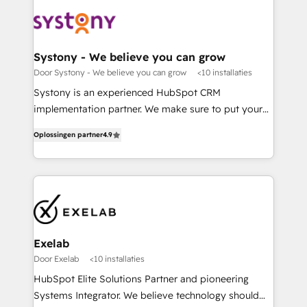
(custom) integrations between HubSpot and other
systems you use You need a clear method to reach
your goals. Therefore, we take a critical look at your
current processes together, from which we create a
Systony - We believe you can grow
focused action plan. By implementing these steps in
Door Systony - We believe you can grow
<10 installaties
your day-to-day business, you will start to see
Systony is an experienced HubSpot CRM
results fast. This creates space for growth! Want to
implementation partner. We make sure to put your
know how we can help? Contact us to set up a
organization's needs and goals first and think along
meeting!
Oplossingen partner
4.9
with your organization. We are only satisfied once
you are too. Why Systony? - 20+ years of
experience with CRM, Marketing, Sales & Service
implementations - 500+ successful onboardings -
Own back-end developers - Complex data
migrations (e.g. Salesforce, MS Dynamics, Perfect
View, SuperOffice) - Custom integrations (e.g. MS
Exelab
Business Central, Navision, AX, SAP, Exact, AFAS) We
Door Exelab
<10 installaties
focus on growing B2B companies in the SME sector
HubSpot Elite Solutions Partner and pioneering
such as manufacturing, SaaS, business services and
Systems Integrator. We believe technology should
wholesaler companies. As an experienced HubSpot