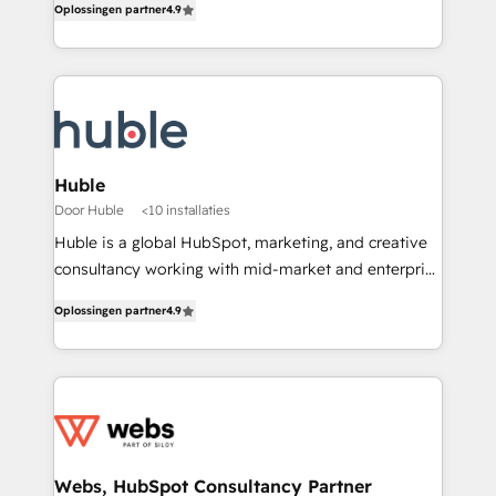
Sales + Service Hub, synchronisation ERP ↔
Oplossingen partner
4.9
developing a new website to lead generation and
HubSpot temps réel, formation équipes. 🏆 +350
digital marketing; we do it all (and with great
projets livrés. Accrédités HubSpot CRM
results)! In short, our services include: - HubSpot
Implementation, Data Migration & Custom
consultancy: onboarding, training, data migration -
Integration. 📩 Parlons de votre projet →
HubSpot development: websites, custom modules,
digitaweb.com
integrations - Marketing & sales solutions: digital
marketing, advertising, campaigns, content and
Huble
design We connect people, data and technology to
Door Huble
<10 installaties
improve customer experiences. With our bright
Huble is a global HubSpot, marketing, and creative
people, exciting ideas and can-do mentality, we
consultancy working with mid-market and enterprise
ensure revenue growth on a daily basis. So tell us
businesses. We go beyond implementation, shaping
your challenge; our passionate and growth driven
Oplossingen partner
4.9
the strategy, processes, and teams that turn
team of 100+ experts is ready for you! Driving digital
HubSpot into a genuine growth engine. Named
growth | www.brightdigital.com
HubSpot's Global Partner of the Year in 2024,
consistently ranked among their top 5 partners
worldwide, and with over 15 years in the ecosystem,
Huble has built a track record that speaks for itself.
One company, one operating model, delivering
Webs, HubSpot Consultancy Partner