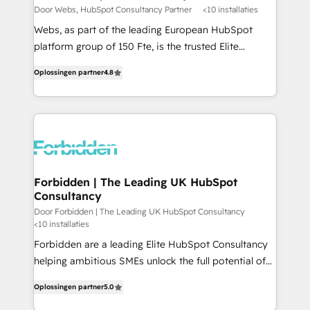
across offices and consulting teams in the UK, USA,
Door Webs, HubSpot Consultancy Partner
<10 installaties
Canada, Germany, France, Belgium, Singapore, and
Webs, as part of the leading European HubSpot
South Africa. Certified compliant with ISO/IEC
platform group of 150 Fte, is the trusted Elite
27001:2022 and ISO 9001:2015 across all seven
HubSpot CRM Partner offering you a roadmap on
international offices and 175+ employees.
Oplossingen partner
4.8
maximizing EBITDA and achieving Commercial
Excellence. With our targeted processes, we
strengthen your digital transformation and minimize
costs. As HubSpot's Advanced Accredited CRM
Implementation partner, we provide expertise to
drive your business forward. Since 2015 we are fully
dedicated to HubSpot and with an experienced
Forbidden | The Leading UK HubSpot
Consultancy
team (50+), we work with reputable companies in
B2B sectors such as manufacturing, SaaS and
Door Forbidden | The Leading UK HubSpot Consultancy
<10 installaties
business services. We prepare a customized
Forbidden are a leading Elite HubSpot Consultancy
business case that demonstrates the value and
helping ambitious SMEs unlock the full potential of
impact of your digital transformation, including a
HubSpot. Too many businesses invest in HubSpot
detailed financial rationale with a focus on ROI and
Oplossingen partner
5.0
but never see the ROI they expected due to poor
TCO. As a trusted extension of your team, we