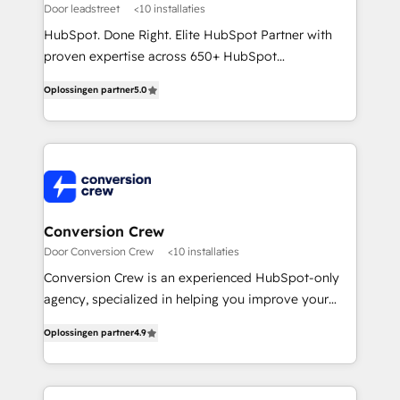
scaled businesses themselves, giving us a practical
Door leadstreet
<10 installaties
understanding of what owners and operators need
HubSpot. Done Right. Elite HubSpot Partner with
as their systems, data, and processes evolve. Since
proven expertise across 650+ HubSpot
2014, we’ve supported 1,400+ clients across a wide
implementations. With 12+ years of HubSpot
range of industries, including healthcare, software,
Oplossingen partner
5.0
experience, we help you use the HubSpot platform
B2B services, manufacturing, financial services and
to its fullest capacity, improve your current HubSpot
more. Whether clients are new to HubSpot or
website, or build your new one.
expanding into more advanced use cases, we focus
on delivering clean, scalable, AI-ready systems that
create long-term value and a consistently strong
client experience.
Conversion Crew
Door Conversion Crew
<10 installaties
Conversion Crew is an experienced HubSpot-only
agency, specialized in helping you improve your
online processes. This means we help you with: -
Oplossingen partner
4.9
Implementing HubSpot (CRM, Marketing, Sales,
Service and Operations) - Developing fast, good-
looking websites in the HubSpot CMS - Building