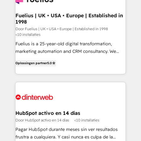
G-Cloud 14 CCS (Crown Commercial Service)
framework, meaning we've been accredited by
Fuelius | UK • USA • Europe | Established in
1998
HubSpot and vetted by the CCS, which means we
can support public sector companies as well the
Door Fuelius | UK • USA • Europe | Established in 1998
<10 installaties
other ones listed in our profile. Our services: -
Fuelius is a 25-year-old digital transformation,
HubSpot implementation - HubSpot CMS website
marketing automation and CRM consultancy. We
build We can do lots of things. But everything we do
enable mid-market and enterprise clients to
is there for you to: - Grow revenue, and run your
Oplossingen partner
5.0
maximise their return from digital and fuel their
business more efficiently - Build stronger
growth. We modernise platforms, streamline
relationships with customers - Make better
operations that are causing inefficiencies, improve
decisions with data - Find a new voice and reach
customer experiences, integrate systems, and
more people - Get the most out of your HubSpot
supercharge revenue operations Key services: • CRM
investment
Implementation • Systems Integration • Digital
Transformation / Web Development • RevOps &
HubSpot activo en 14 días
Sales Consulting • Marketing Automation What
Door HubSpot activo en 14 días
<10 installaties
makes us different? 🚀 Top 0.5% of global HubSpot
Pagar HubSpot durante meses sin ver resultados
agencies ⚙️ The strongest technical ability and
frustra a cualquiera. Y casi nunca es culpa de la