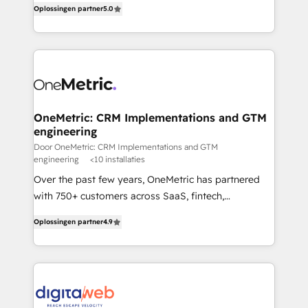
Oplossingen partner
5.0
données unifiées, des processus alignés. Ensuite
system environments and global SaaS or
l'augmentation : l'IA là où elle crée de la valeur. Et
manufacturing teams. Trusted by leading enterprises
surtout : l'humain qui reste au centre. Parce que la
and fast growing scale ups including Sony, Rapyd,
vraie performance vient de l'intérieur. Act Inside.
Fiverr, XM Cyber, Bridgepointe Technologies, EMA
Stand Out.
Design Automation and Uptive. 📊 RevOps & data
architecture 🔗 CRM migrations & End to end
integrations 🤖 AI workflows & enrichment 📘 Team
OneMetric: CRM Implementations and GTM
engineering
enablement & company-wide adoption We create
HubSpot environments that teams use with
Door OneMetric: CRM Implementations and GTM
engineering
<10 installaties
confidence and that leadership can rely on for
Over the past few years, OneMetric has partnered
scalable revenue insights.
with 750+ customers across SaaS, fintech,
healthcare, real estate, and other industries. With
Oplossingen partner
4.9
150+ HubSpot-certified experts, we deliver scalable
solutions to complex GTM and RevOps challenges.
Our Expertise 🔹 Onboarding & Implementation:
Accredited HubSpot Partner, ensuring smooth setup
tailored to your GTM motion. 🔹 Migrations: Move