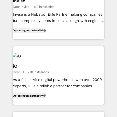
Invise
when it comes to HubSpot sales and service
Door Invise
<10 installaties
implementations, highly renowned for our business
Invise is a HubSpot Elite Partner helping companies
acumen, process (re-)design experience and a
turn complex systems into scalable growth engines.
massive amount of success stories in this area. We
We combine strategy, technology and change
integrate HubSpot with complex solutions like SAP,
Oplossingen partner
5.0
management to drive measurable results. As part of
MicroSoft, custom solutions,... Our company also has
the fast-growing Siloy Group, we unite more than
strong experience with HubSpot CRM extension,
250+ HubSpot experts across Europe – ready to
mobile apps for Field Service Management and
build a CRM architecture optimized to support your
Retail execution, CPQ, customer portals and
business goals. Talk to us if you’re looking to: -
HubSpot CMS developments. And we're champions
Connect marketing, sales and operations around one
iO
when it comes to complex data migrations.
reliable source of truth - Unlock the full value of your
Door iO
<10 installaties
CRM and marketing data, not just implement a
As a full-service digital powerhouse with over 2000
system - Accelerate impact with a partner who
experts, iO is a reliable partner for companies
understands both strategy and technology
looking to strengthen their position in the fields of
Oplossingen partner
4.9
marketing, technology, content, strategy and
creation. iO combines in-depth knowledge on both
the marketing and technology end of HubSpot,