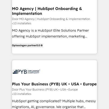
systems into unified, growth-ready HubSpot
architectures that accelerate revenue operations and
MO Agency | HubSpot Onboarding &
Implementation
performance. - Multi-object CRM migration, cleanup,
and implementation. - Pre-built and custom
Door MO Agency | HubSpot Onboarding & Implementation
<10 installaties
integrations across your full tech stack. - Custom
MO Agency is a HubSpot Elite Solutions Partner
object setup, CMS builds, and full-funnel automation.
offering HubSpot implementation, marketing
- Dashboards, lifecycle campaigns, and lead
automation, CRM and RevOps consulting, B2B SEO,
nurturing sequences. - Cross-hub setup across
Oplossingen partner
5.0
paid media, content marketing, AEO and GEO (AI
Marketing, Sales, Operations, and Service Hubs. -
search optimisation), and HubSpot Content Hub and
Ongoing optimization, managed support, and
WordPress development. We work with enterprise
scalable retainers. Let’s make HubSpot your most
and growth-led companies across technology,
powerful growth engine. Built to convert, scale, and
professional services, financial services and
drive results.
industrial sectors. Offices in Johannesburg, Cape
Town, Dubai & London. 500+ HubSpot CRM
Plus Your Business (PYB) UK • USA • Europe
implementations delivered. AI visibility coverage
Door Plus Your Business (PYB) UK • USA • Europe
<10 installaties
across ChatGPT, Claude, Perplexity, Gemini and
Google AI Overviews. HubSpot Impact Award -
HubSpot getting complicated? Multiple hubs, messy
Customer First HubSpot Impact Award - Integrations
migrations, AI, governance. We organise that