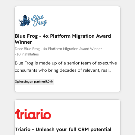
sales, and service hubs • Built-in flexibility for
adoption, sales process and marketing results.
startups to global brands
Services 📚 Onboarding your team to HubSpot for
the first time 🔧 Designing and optimising your
HubSpot set-up for better results 🌐 Website design
and build using HubSpot 🔌 Integrating HubSpot
Blue Frog - 4x Platform Migration Award
Winner
with other systems 🎓 Training your teams to be
HubSpot pros 📊 Lead generation services using
Door Blue Frog - 4x Platform Migration Award Winner
<10 installaties
HubSpot Why us? - SIX HubSpot Accreditations -
Blue Frog is made up of a senior team of executive
awarded by HubSpot after a rigorous process for
consultants who bring decades of relevant, real
CRM, Solutions Architecture, Onboarding , Data
world experience to our client engagements. "Blue
Migration, Custom Integration & Platform
Oplossingen partner
5.0
Frog is a top, trusted partner in HubSpot's
Enablement -Onboarded over 500 businesses to
ecosystem for a reason. Their team brings over a
HubSpot -Top 1% of partners worldwide -In-house
decade of experience to the table, along with deep
team of 25+ experts Contact us today to help you
knowledge of the HubSpot platform and strategies
get more from your investment in HubSpot.
for driving growth. They are committed to helping
www.bbdboom.com
our customers grow and finding solutions that fit
their unique business needs. We are thrilled to have
Triario - Unleash your full CRM potential