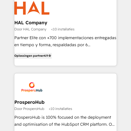
& marketing automation, and digital marketing. With
extensive experience working with tech companies
and manufacturers since 2002, we are committed to
empowering our clients and developing their
HAL Company
autonomy. Get to grips with HubSpot through
Door HAL Company
<10 installaties
guided implementation and seamless integration of
Partner Elite con +700 implementaciones entregadas
the CRM platform into your digital ecosystem. Would
en tiempo y forma, respaldadas por 6
you like support in deploying your inbound
acreditaciones de HubSpot y un equipo de 6
marketing strategy? We'll provide support tailored
Oplossingen partner
4.9
Certified Trainers avalados por HubSpot Academy.
to your needs and sales objectives. With 125+
Acompañamos a las empresas en cada etapa de su
certifications, we are part of the most certified
crecimiento integrando estrategia, tecnología y
Canadian agencies, and we both hold Onboarding
procesos comerciales para potenciar resultados
Accreditations. Based in Canada (coast to coast), our
reales. Nos caracterizamos por combinar excelencia
services are offered in both English & French.
técnica con una mirada estratégica a largo plazo.
ProsperoHub
Door ProsperoHub
<10 installaties
ProsperoHub is 100% focused on the deployment
and optimisation of the HubSpot CRM platform. Our