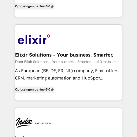
serve business strategy, not the other way around.
partner, we know how important user adoption is.
Oplossingen partner
5.0
Every engagement begins with clear objectives,
That's why we have developed a step-by-step
customer journey mapping, and measurable KPIs.
implementation process that focuses on user
Only then we architect solutions. The question is
adoption. We’re experts on connecting data,
never which features to activate, but which
technology and people with each other. Together we
outcomes to deliver. -SYSTEM INTEGRATION-
strive for optimal customer processes and
Connectors, workflows, and data architectures that
experiences. Systony – We believe you can grow!
make HubSpot the operational hub, integrated with
Elixir Solutions - Your business. Smarter.
SAP, Microsoft Dynamics, custom ERPs, and any
Door Elixir Solutions - Your business. Smarter.
<10 installaties
enterprise platform. Proprietary apps extend
As European (BE, DE, FR, NL) company, Elixir offers
HubSpot beyond standard configurations. -AI-
CRM, marketing automation and HubSpot
FIRST- AI across customer-facing operations to
integration products and services to mid-market
accelerate decisions, streamline processes, and
Oplossingen partner
5.0
and enterprise customers. We ensure that your sales,
unlock efficiency at scale. From predictive
service and marketing department operates in the
intelligence to conversational AI, we turn data into
most effective way, while at the same time
action and automation into competitive advantage.
leveraging your commercial data for a fully
✦ 150+ implementations ✦ 100+ certifications ✦ 7
integrated buyers journey. Elixir is located in
accreditations
Brussels, Munich "München", Cologne "Köln", Paris
and Amsterdam. Elixir is a first mover and leader