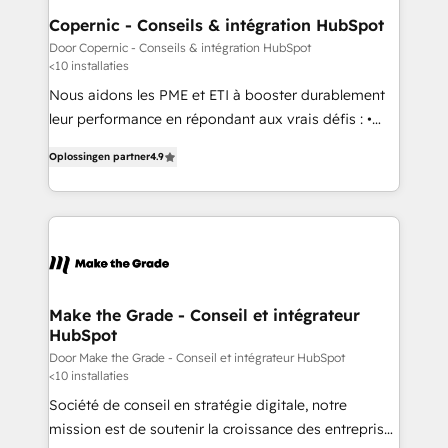
built for the work.
Different Because We're Built Different: - Secure:
Copernic - Conseils & intégration HubSpot
Soc2 compliant 🛡️ - Onboarding: Implementations
Door Copernic - Conseils & intégration HubSpot
<10 installaties
starting from $1,5k - Clay: Elite Studio Solutions
Partner 🤝 - Global: 75+ RPers across five continents
Nous aidons les PME et ETI à booster durablement
🌐 - Scale: Largest organically grown & fastest tiering
leur performance en répondant aux vrais défis : •
Elite HubSpot Partner 🪴 - CRM: More Sales Hub
Intégration de HubSpot avec d’autres outils (ERP,
Oplossingen partner
4.9
implementations than any other Partner 💻 -
téléphonie, etc.) • Alignement des équipes grâce à un
Salesforce: We convert SFDC addicts to HubSpot
outil et des données partagées • Amélioration de la
evangelists 🧡 Don't pick a marketing or technical
collecte et de l’analyse des données pour des
agency for a GTM engineer’s job. The choice is
décisions éclairées • Optimisation de l’efficacité et
yours. Start winning.
de la productivité des équipes Notre équipe de 30
consultants certifiés HubSpot aborde chaque projet
avec un engagement total, alignant processus
Make the Grade - Conseil et intégrateur
HubSpot
métiers et technologie, et guidant vos équipes à
travers le changement, tout en centrant vos objectifs
Door Make the Grade - Conseil et intégrateur HubSpot
<10 installaties
d’entreprise. Grâce à une méthodologie éprouvée
Société de conseil en stratégie digitale, notre
auprès de plus de 400 clients, nous comprenons
mission est de soutenir la croissance des entreprises
rapidement vos enjeux et intégrons parfaitement