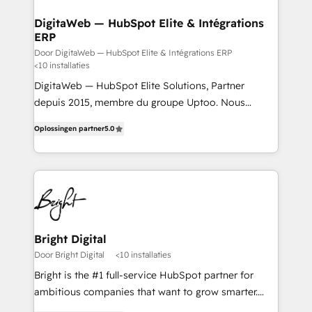
from other CRMs to HubSpot without data loss or
downtime. 🔹 RevOps Strategy: Align teams,
DigitaWeb — HubSpot Elite & Intégrations
ERP
processes, and data to drive revenue efficiency. 🔹
Integrations: Connect HubSpot with your tech stack
Door DigitaWeb — HubSpot Elite & Intégrations ERP
<10 installaties
for better adoption. 🔹 Custom Solutions: Build
DigitaWeb — HubSpot Elite Solutions, Partner
tailored apps, workflows, and configurations. We are
depuis 2015, membre du groupe Uptoo. Nous
SOC 2 Type II and ISO 27001 certified, reinforcing
aidons les ETI et PME B2B à unifier Marketing,
our commitment to data security and compliance. At
Oplossingen partner
5.0
Ventes et Service sur HubSpot grâce à la Revenue
OneMetric, we help revenue teams focus on the
Architecture : alignement des équipes, pipeline
OneMetric that matters most: revenue.
prévisible, croissance mesurable. 🔌 Intégrations
complexes : ERP (Divalto, Sage X3, Cegid, Pennylane,
Dynamics..), VOIP (Aircall, Ringover, Modjo), Shopify,
Oneflow. 💻 Développements custom : CRM UI
Extensions (React), Serverless Node.js, Custom
Bright Digital
Objects, thèmes HubL, agents IA & Breeze AI. 🎯
Door Bright Digital
<10 installaties
Secteurs : Industrie, Distribution B2B, SaaS, Services
Bright is the #1 full-service HubSpot partner for
B2B, Immobilier, Viticulture, Finance. 🚀 Nos livrables
ambitious companies that want to grow smarter.
: migration sécurisée, implémentation Marketing +
From HubSpot onboarding, to training, from