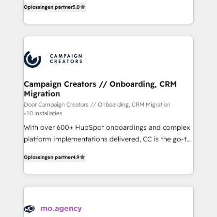
highly experienced team of solutions experts will
Oplossingen partner
5.0
ensure that you achieve maximum adoption and
ROI from your HubSpot investment. Use our
extensive HubSpot, sales, marketing, service and
integrations expertise to lead your team on their
HubSpot journey, design and implement your
processes and skilfully bring your revenue
infrastructure to life. Our collaborative approach
Campaign Creators // Onboarding, CRM
Migration
keeps you in control whilst we plan and support the
route to your revenue goals. We have successfully
Door Campaign Creators // Onboarding, CRM Migration
<10 installaties
supported over 500 organisations with HubSpot
With over 600+ HubSpot onboardings and complex
implementation, optimisation, training, and
platform implementations delivered, CC is the go-to
adoption assurance. Our tried and tested Roadmap
Elite Solutions Partner for businesses ready to
methodology will ensure that you receive the best
Oplossingen partner
4.9
migrate, replatform, and scale smarter. We specialize
deployment experience possible. Whether you are
in high-impact CRM and CMS migrations and
new to HubSpot or seeking to turn around a poor
onboarding from platforms like Salesforce, NetSuite,
install, our team have the change management
Zoho, Pardot, Marketo, Microsoft Dynamics, Wix,
expertise to deliver the solutions you need.
WordPress and legacy CRMs, turning fragmented