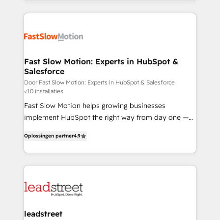
adoption, messy data, and disconnected teams
believe in the power of partnership. Together, we
getting in the way. That’s where we come in. We
embark on a transformational journey that sets your
partner with scaling businesses across the UK to
business up for long-term success. Unlock your
design, implement, and optimise HubSpot so it
business. If not now, when?
actually drives revenue, not just reports on it. Our
services include: - Choosing the right HubSpot
Fast Slow Motion: Experts in HubSpot &
Salesforce
package for your business - Full CRM, Marketing, and
Sales Hub implementations - Custom dashboards
Door Fast Slow Motion: Experts in HubSpot & Salesforce
<10 installaties
and reporting - Workflow automation and data
Fast Slow Motion helps growing businesses
clean-up - Sales enablement and team training -
implement HubSpot the right way from day one —
Ongoing optimisation and RevOps support Based in
with the flexibility to scale as complexity increases.
Leeds and London, we partner with SMEs across the
Oplossingen partner
4.9
Highly certified in both HubSpot and Salesforce, we
UK who are ready to turn HubSpot into the growth
bring deep experience in CRM implementation,
engine it’s meant to be.
integrations, and data migration across modern
business systems. Built to serve growing mid-
market and enterprise organizations, our team
combines strong technical execution with real
business perspective. Many of our consultants have
leadstreet