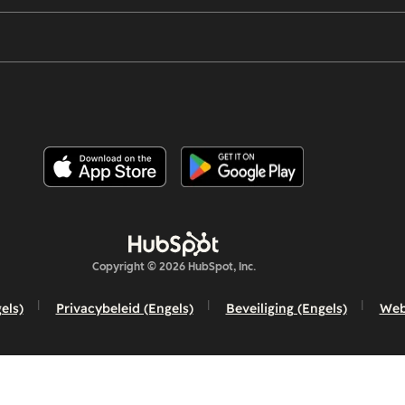
Copyright © 2026 HubSpot, Inc.
els)
Privacybeleid (Engels)
Beveiliging (Engels)
Webs