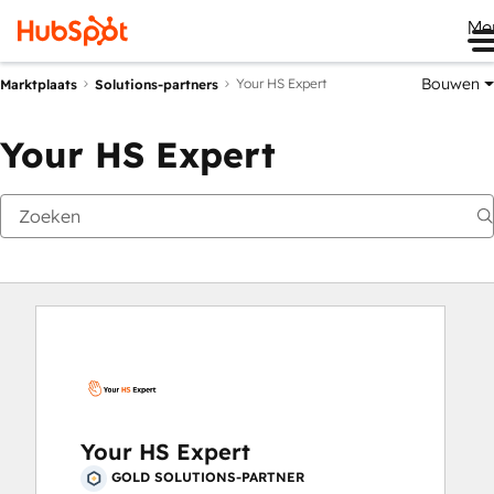
Me
Bouwen
Your HS Expert
Marktplaats
Solutions-partners
Your HS Expert
Your HS Expert
GOLD SOLUTIONS-PARTNER