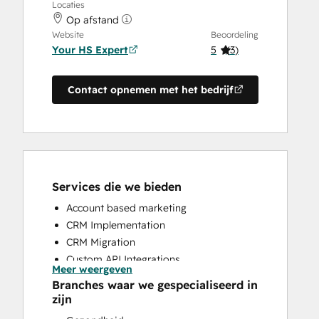
Locaties
Op afstand
Website
Beoordeling
Your HS Expert
5
(
3
)
Contact opnemen met het bedrijf
Services die we bieden
Account based marketing
CRM Implementation
CRM Migration
Custom API Integrations
Meer weergeven
Customer Marketing
Branches waar we gespecialiseerd in
Customer Success Training
zijn
Customer Support Training