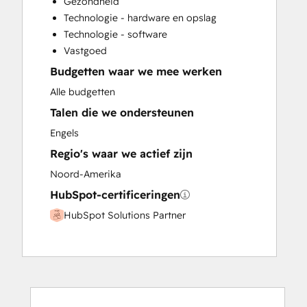
Gezondheid
Customer Survey and Analysis
Technologie - hardware en opslag
Full Inbound Marketing Services
Technologie - software
Help Desk Implementation
Vastgoed
HubSpot Onboarding
Budgetten waar we mee werken
Knowledge Base Development
Paid Advertising
Alle budgetten
Programmable Automation
Talen die we ondersteunen
Sales and Marketing Alignment
Engels
Sales Coaching and Training
Regio's waar we actief zijn
Sales Enablement
Search Engine Optimization
Noord-Amerika
Website Design
HubSpot-certificeringen
Website Development
HubSpot Solutions Partner
Website Migration