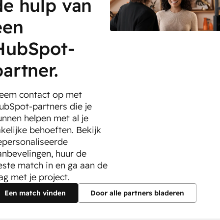
de hulp van
een
HubSpot-
partner.
eem contact op met
ubSpot-partners die je
unnen helpen met al je
akelijke behoeften. Bekijk
epersonaliseerde
anbevelingen, huur de
este match in en ga aan de
ag met je project.
Een match vinden
Door alle partners bladeren