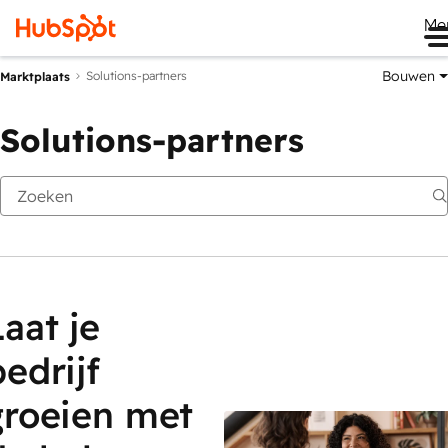
Me
Bouwen
Solutions-partners
Marktplaats
Solutions-partners
Laat je
bedrijf
groeien met