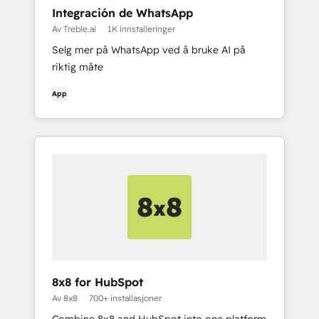
Integración de WhatsApp
Av Treble.ai
1K innstalleringer
Selg mer på WhatsApp ved å bruke AI på
riktig måte
App
8x8 for HubSpot
Av 8x8
700+ installasjoner