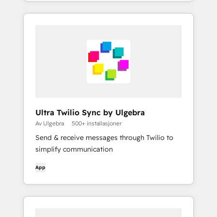
Linkedin) og deretter lukke de varme
potensielle kundene på nettstedet ditt med
#1 Inbound Prospecting Agent.
Ultra Twilio Sync by Ulgebra
Av Ulgebra
500+ installasjoner
Send & receive messages through Twilio to
simplify communication
App