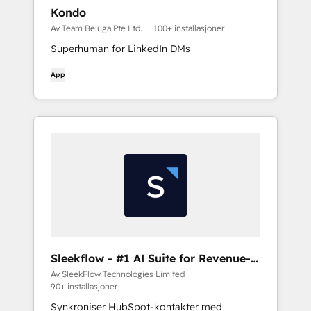
Kondo
Av Team Beluga Pte Ltd.
100+ installasjoner
Superhuman for LinkedIn DMs
App
Sleekflow - #1 AI Suite for Revenue-
Driving Conversations
Av SleekFlow Technologies Limited
90+ installasjoner
Synkroniser HubSpot-kontakter med