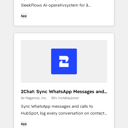
SleekFlows AI-operativsystem for å
administrere samtaler på tvers av WhatsApp,
App
Instagram, SMS, e-post og mer - alt på ett
sted. La AI-agenter styre hver interaksjon
mot inntekter.
2Chat: Sync WhatsApp Messages and
Calls to HubSpot
Av Nagence, Inc.
80+ installasjoner
Sync WhatsApp messages and calls to
HubSpot, log every conversation on contact
records, automate follow-up, and write
App
directly from HubSpot with the 2Chat