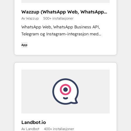
Wazzup (WhatsApp Web, WhatsApp
Business API and Telegram)
Av Wazzup
500+ installasjoner
WhatsApp Web, WhatsApp Business API,
Telegram og Instagram-integrasjon med
HubSpot. Start chatter med kundene dine,
App
send tekstmeldinger fra HubSpot og lagre
alle meldinger i CRM
Landbot.io
Av Landbot
400+ installasjoner