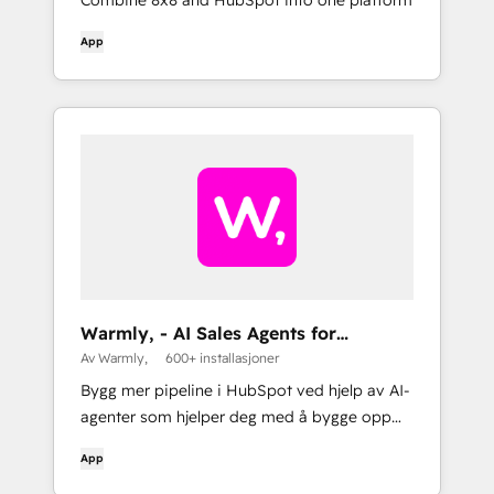
Combine 8x8 and HubSpot into one platform
App
Warmly, - AI Sales Agents for
Inbound, Outbound, & TAM
Av Warmly,
600+ installasjoner
Bygg mer pipeline i HubSpot ved hjelp av AI-
agenter som hjelper deg med å bygge opp
og score TAM, sende målrettede utgående
App
prospekter (på tvers av e-post, annonser,