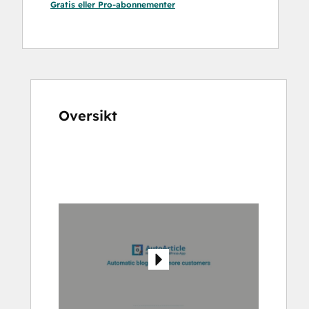
Gratis
eller
Pro
-abonnementer
Oversikt
Bruk
piltastene
for
å
vise
andre
elementer