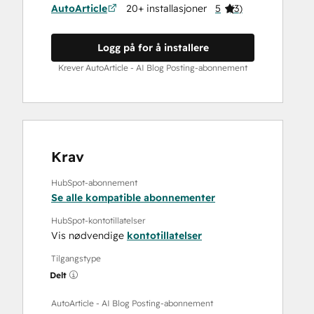
AutoArticle
20+ installasjoner
5
(
3
)
Logg på for å installere
Krever AutoArticle - AI Blog Posting-abonnement
Krav
HubSpot-abonnement
Se alle kompatible abonnementer
HubSpot-kontotillatelser
Vis nødvendige
kontotillatelser
Tilgangstype
Delt
AutoArticle - AI Blog Posting-abonnement