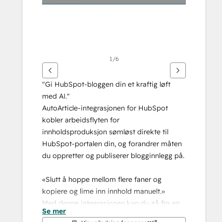
1/6
"Gi HubSpot-bloggen din et kraftig løft 
med AI."
AutoArticle-integrasjonen for HubSpot 
kobler arbeidsflyten for 
innholdsproduksjon sømløst direkte til 
HubSpot-portalen din, og forandrer måten 
du oppretter og publiserer blogginnlegg på.
«Slutt å hoppe mellom flere faner og 
kopiere og lime inn innhold manuelt.»
Med denne integrasjonen kan du gå fra en 
Se mer
enkel idé til et ferdigskrevet blogginnlegg 