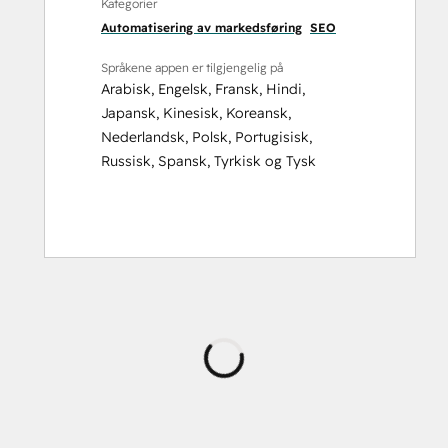
Kategorier
Automatisering av markedsføring
SEO
Språkene appen er tilgjengelig på
Arabisk
,
Engelsk
,
Fransk
,
Hindi
,
Japansk
,
Kinesisk
,
Koreansk
,
Nederlandsk
,
Polsk
,
Portugisisk
,
Russisk
,
Spansk
,
Tyrkisk
og
Tysk
Laster