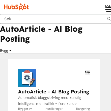
Me
AutoArticle - AI Blog Posting
Markedsted
Apper
AutoArticle - AI Blog
Posting
Bygg
App
AutoArticle - AI Blog Posting
Automatisk bloggskriving med kunstig
intelligens: mer trafikk = flere kunder
Bygget av
Installeringer
Rangering